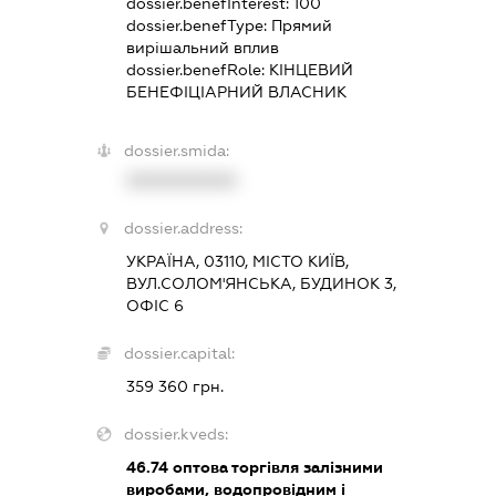
dossier.benefInterest:
100
dossier.benefType:
Прямий
вирішальний вплив
dossier.benefRole:
КІНЦЕВИЙ
БЕНЕФІЦІАРНИЙ ВЛАСНИК
dossier.smida:
XXXXXXXXXX
dossier.address:
УКРАЇНА, 03110, МІСТО КИЇВ,
ВУЛ.СОЛОМ'ЯНСЬКА, БУДИНОК 3,
ОФІС 6
dossier.capital:
359 360 грн.
dossier.kveds:
46.74
оптова торгівля залізними
виробами, водопровідним і