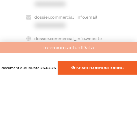
XXXXXXXXXX
dossier.commercial_info.email
XXXXXXXXXX
dossier.commercial_info.website
XXXXXXXXXX
freemium.actualData
dossier.commercial_info.activity
document.dueToDate
26.02.26
SEARCH.ONMONITORING
XXXXXXXXXX
freemium.exampleText_1
freemium.exampleText_2
freemium.anonymousPerSearch2
FREEMIUM.DETAILS
FREEMIUM.REGISTER