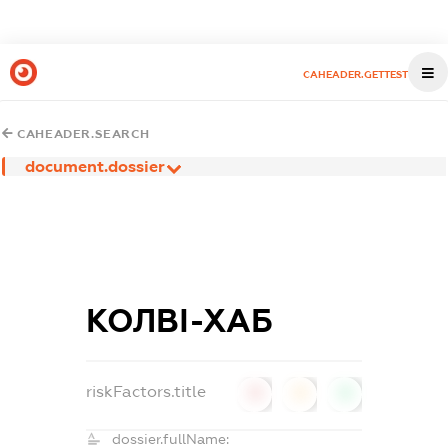
CAHEADER.GETTEST
CAHEADER.SEARCH
document.dossier
КОЛВІ-ХАБ
riskFactors.title
0
0
0
dossier.fullName: