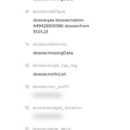
dossier.ndsPayer
dossier.yes
dossier.ndsInn
449426826586
dossier.from
31.05.23
dossier.ndsAnnul
dossier.missingData
dossier.single_tax_reg
dossier.notInList
dossier.non_profit
XXXXXXXXXX
dossier.budget_dotation
XXXXXXXXXX
dossier.palne_akciz