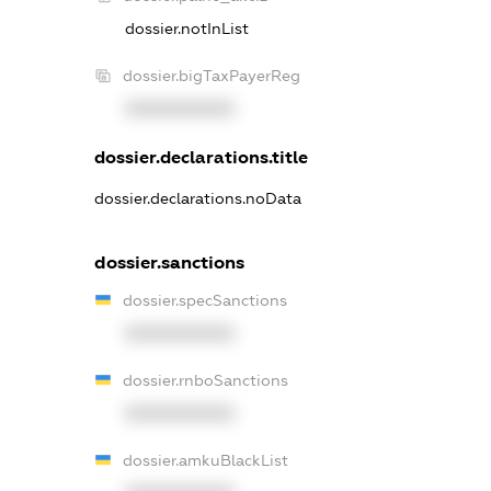
dossier.notInList
dossier.bigTaxPayerReg
XXXXXXXXXX
dossier.declarations.title
dossier.declarations.noData
dossier.sanctions
dossier.specSanctions
XXXXXXXXXX
dossier.rnboSanctions
XXXXXXXXXX
dossier.amkuBlackList