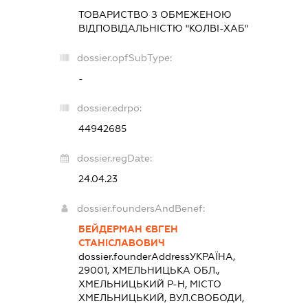
ТОВАРИСТВО З ОБМЕЖЕНОЮ
ВІДПОВІДАЛЬНІСТЮ "КОЛВІ-ХАБ"
dossier.opfSubType:
-
dossier.edrpo:
44942685
dossier.regDate:
24.04.23
dossier.foundersAndBenef:
БЕЙДЕРМАН ЄВГЕН
СТАНІСЛАВОВИЧ
dossier.founderAddress
УКРАЇНА,
29001, ХМЕЛЬНИЦЬКА ОБЛ.,
ХМЕЛЬНИЦЬКИЙ Р-Н, МІСТО
ХМЕЛЬНИЦЬКИЙ, ВУЛ.СВОБОДИ,