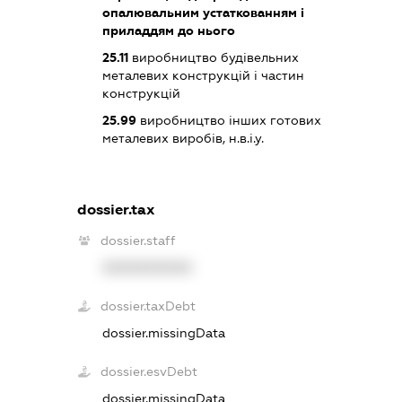
опалювальним устаткованням і
приладдям до нього
25.11
виробництво будівельних
металевих конструкцій і частин
конструкцій
25.99
виробництво інших готових
металевих виробів, н.в.і.у.
dossier.tax
dossier.staff
XXXXXXXXXX
dossier.taxDebt
dossier.missingData
dossier.esvDebt
dossier.missingData