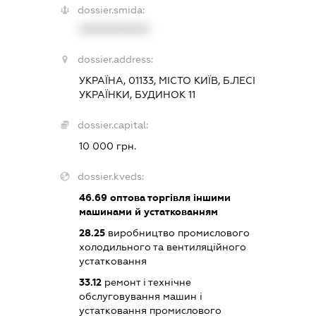
dossier.smida:
XXXXXXXXXX
dossier.address:
УКРАЇНА, 01133, МІСТО КИЇВ, Б.ЛЕСІ
УКРАЇНКИ, БУДИНОК 11
dossier.capital:
10 000 грн.
dossier.kveds:
46.69
оптова торгівля іншими
машинами й устаткованням
28.25
виробництво промислового
холодильного та вентиляційного
устатковання
33.12
ремонт і технічне
обслуговування машин і
устатковання промислового