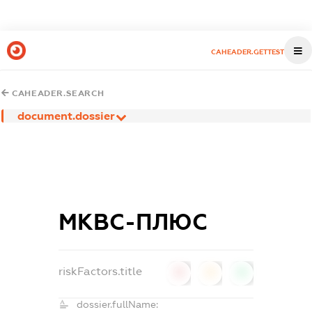
CAHEADER.GETTEST
CAHEADER.SEARCH
document.dossier
МКВС-ПЛЮС
riskFactors.title
0
0
0
dossier.fullName: