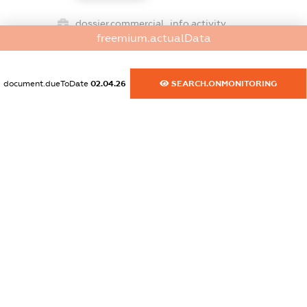
dossier.commercial_info.activity
freemium.actualData
XXXXXXXXXX
document.dueToDate
02.04.26
SEARCH.ONMONITORING
freemium.exampleText_1
freemium.exampleText_2
freemium.anonymousPerSearch2
FREEMIUM.DETAILS
FREEMIUM.REGISTER