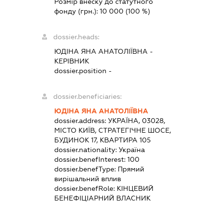
Розмір внеску до статутного
фонду (грн.):
10 000
(100 %)
dossier.heads:
ЮДІНА ЯНА АНАТОЛІЇВНА
-
КЕРІВНИК
dossier.position -
dossier.beneficiaries:
ЮДІНА ЯНА АНАТОЛІЇВНА
dossier.address:
УКРАЇНА, 03028,
МІСТО КИЇВ, СТРАТЕГІЧНЕ ШОСЕ,
БУДИНОК 17, КВАРТИРА 105
dossier.nationality:
Україна
dossier.benefInterest:
100
dossier.benefType:
Прямий
вирішальний вплив
dossier.benefRole:
КІНЦЕВИЙ
БЕНЕФІЦІАРНИЙ ВЛАСНИК