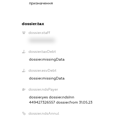
призначення
dossier.tax
dossier.staff
XXXXXXXXXX
dossier.taxDebt
dossier.missingData
dossier.esvDebt
dossier.missingData
dossier.ndsPayer
dossier.yes
dossier.ndsInn
449427326557
dossier.from 31.05.23
dossier.ndsAnnul