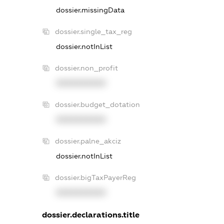
dossier.missingData
dossier.single_tax_reg
dossier.notInList
dossier.non_profit
XXXXXXXXXX
dossier.budget_dotation
XXXXXXXXXX
dossier.palne_akciz
dossier.notInList
dossier.bigTaxPayerReg
XXXXXXXXXX
dossier.declarations.title