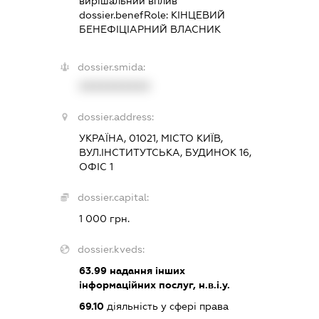
вирішальний вплив
dossier.benefRole:
КІНЦЕВИЙ
БЕНЕФІЦІАРНИЙ ВЛАСНИК
dossier.smida:
XXXXXXXXXX
dossier.address:
УКРАЇНА, 01021, МІСТО КИЇВ,
ВУЛ.ІНСТИТУТСЬКА, БУДИНОК 16,
ОФІС 1
dossier.capital:
1 000 грн.
dossier.kveds:
63.99
надання інших
інформаційних послуг, н.в.і.у.
69.10
діяльність у сфері права