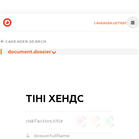
CAHEADER.GETTEST
CAHEADER.SEARCH
document.dossier
ТІНІ ХЕНДС
riskFactors.title
0
0
0
dossier.fullName: