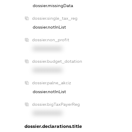
dossier.missingData
dossier.single_tax_reg
dossier.notInList
dossier.non_profit
XXXXXXXXXX
dossier.budget_dotation
XXXXXXXXXX
dossier.palne_akciz
dossier.notInList
dossier.bigTaxPayerReg
XXXXXXXXXX
dossier.declarations.title