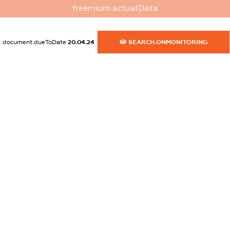
freemium.actualData
dossier.commercial_info.activity
XXXXXXXXXX
document.dueToDate
20.04.24
SEARCH.ONMONITORING
freemium.exampleText_1
freemium.exampleText_2
freemium.anonymousPerSearch2
FREEMIUM.DETAILS
FREEMIUM.REGISTER