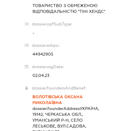
ТОВАРИСТВО З ОБМЕЖЕНОЮ
ВІДПОВІДАЛЬНІСТЮ "ТІНІ ХЕНДС"
dossier.opfSubType:
-
dossier.edrpo:
44942905
dossier.regDate:
02.04.23
dossier.foundersAndBenef:
ВОЛОТІВСЬКА ОКСАНА
МИКОЛАЇВНА
dossier.founderAddress
УКРАЇНА,
19142, ЧЕРКАСЬКА ОБЛ.,
УМАНСЬКИЙ Р-Н, СЕЛО
ЛЕСЬКОВЕ, ВУЛ.САДОВА,