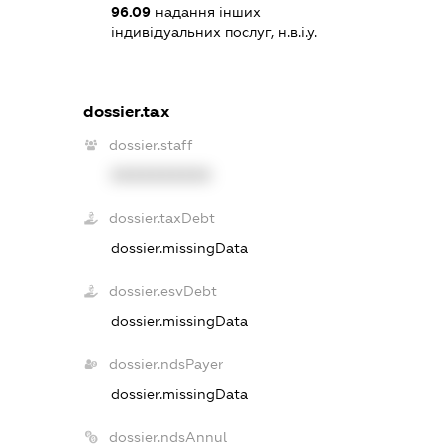
96.09
надання інших
індивідуальних послуг, н.в.і.у.
dossier.tax
dossier.staff
XXXXXXXXXX
dossier.taxDebt
dossier.missingData
dossier.esvDebt
dossier.missingData
dossier.ndsPayer
dossier.missingData
dossier.ndsAnnul