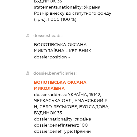
БУДИНОК 33
statements.nationality:
Україна
Розмір внеску до статутного фонду
(грн.):
1 000
(100 %)
dossier.heads:
ВОЛОТІВСЬКА ОКСАНА
МИКОЛАЇВНА
-
КЕРІВНИК
dossier.position -
dossier.beneficiaries:
ВОЛОТІВСЬКА ОКСАНА
МИКОЛАЇВНА
dossier.address:
УКРАЇНА, 19142,
ЧЕРКАСЬКА ОБЛ., УМАНСЬКИЙ Р-
Н, СЕЛО ЛЕСЬКОВЕ, ВУЛ.САДОВА,
БУДИНОК 33
dossier.nationality:
Україна
dossier.benefInterest:
100
dossier.benefType:
Прямий