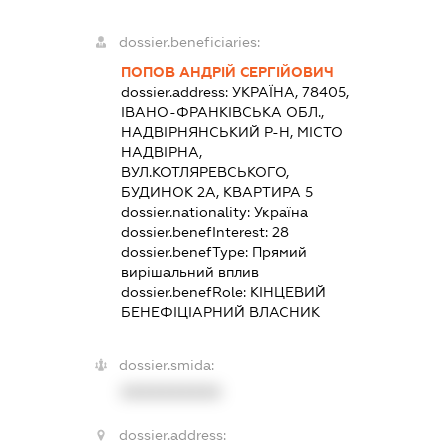
dossier.beneficiaries:
ПОПОВ АНДРІЙ СЕРГІЙОВИЧ
dossier.address:
УКРАЇНА, 78405,
ІВАНО-ФРАНКІВСЬКА ОБЛ.,
НАДВІРНЯНСЬКИЙ Р-Н, МІСТО
НАДВІРНА,
ВУЛ.КОТЛЯРЕВСЬКОГО,
БУДИНОК 2А, КВАРТИРА 5
dossier.nationality:
Україна
dossier.benefInterest:
28
dossier.benefType:
Прямий
вирішальний вплив
dossier.benefRole:
КІНЦЕВИЙ
БЕНЕФІЦІАРНИЙ ВЛАСНИК
dossier.smida:
XXXXXXXXXX
dossier.address: