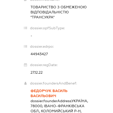
ТОВАРИСТВО З ОБМЕЖЕНОЮ
ВІДПОВІДАЛЬНІСТЮ
"ТРАНСУКРА"
dossier.opfSubType:
-
dossier.edrpo:
44943427
dossier.regDate:
27.12.22
dossier.foundersAndBenef:
ФЕДОРЧУК ВАСИЛЬ
ВАСИЛЬОВИЧ
dossier.founderAddress
УКРАЇНА,
78000, ІВАНО-ФРАНКІВСЬКА
ОБЛ., КОЛОМИЙСЬКИЙ Р-Н,