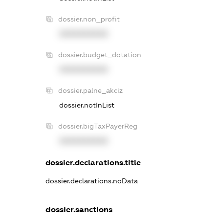
dossier.non_profit
XXXXXXXXXX
dossier.budget_dotation
XXXXXXXXXX
dossier.palne_akciz
dossier.notInList
dossier.bigTaxPayerReg
XXXXXXXXXX
dossier.declarations.title
dossier.declarations.noData
dossier.sanctions