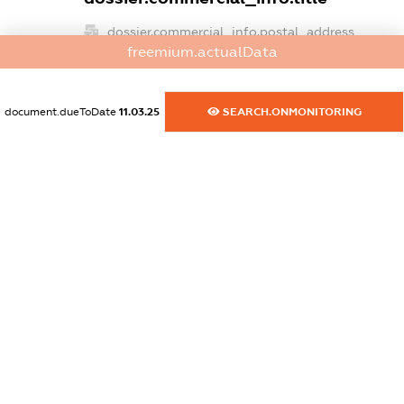
dossier.commercial_info.postal_address
freemium.actualData
XXXXXXXXXX
dossier.commercial_info.phone
document.dueToDate
11.03.25
SEARCH.ONMONITORING
XXXXXXXXXX
dossier.commercial_info.fax
XXXXXXXXXX
dossier.commercial_info.email
XXXXXXXXXX
dossier.commercial_info.website
XXXXXXXXXX
dossier.commercial_info.activity
XXXXXXXXXX