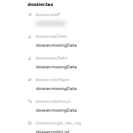
dossier.tax
dossier.staff
XXXXXXXXXX
dossier.taxDebt
dossier.missingData
dossier.esvDebt
dossier.missingData
dossier.ndsPayer
dossier.missingData
dossier.ndsAnnul
dossier.missingData
dossier.single_tax_reg
dossier.notInList