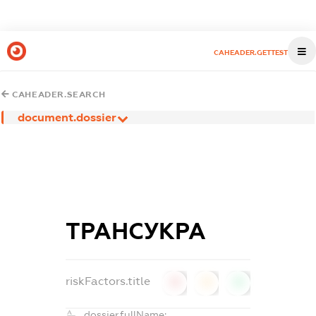
CAHEADER.GETTEST
CAHEADER.SEARCH
document.dossier
ТРАНСУКРА
riskFactors.title
0
0
0
dossier.fullName: