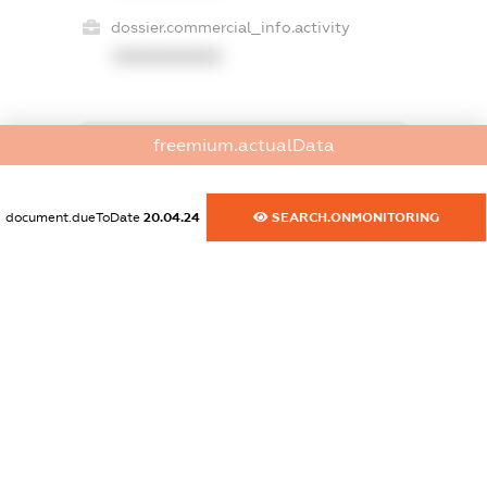
dossier.commercial_info.activity
XXXXXXXXXX
freemium.actualData
freemium.exampleText_1
freemium.exampleText_2
freemium.anonymousPerSearch2
document.dueToDate
20.04.24
SEARCH.ONMONITORING
FREEMIUM.DETAILS
FREEMIUM.REGISTER