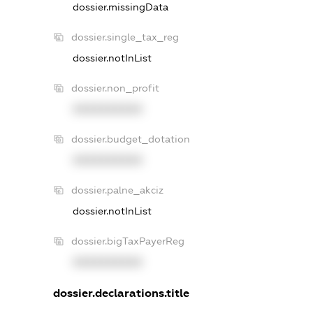
dossier.missingData
dossier.single_tax_reg
dossier.notInList
dossier.non_profit
XXXXXXXXXX
dossier.budget_dotation
XXXXXXXXXX
dossier.palne_akciz
dossier.notInList
dossier.bigTaxPayerReg
XXXXXXXXXX
dossier.declarations.title