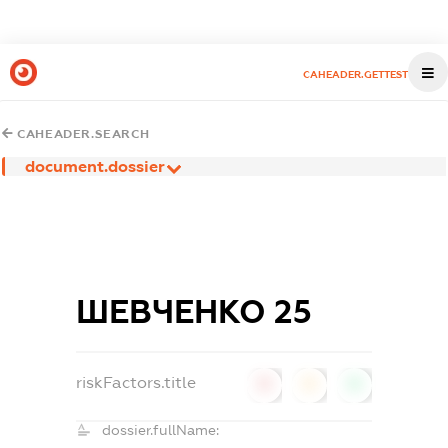
CAHEADER.GETTEST
CAHEADER.SEARCH
document.dossier
ШЕВЧЕНКО 25
riskFactors.title
0
0
0
dossier.fullName: