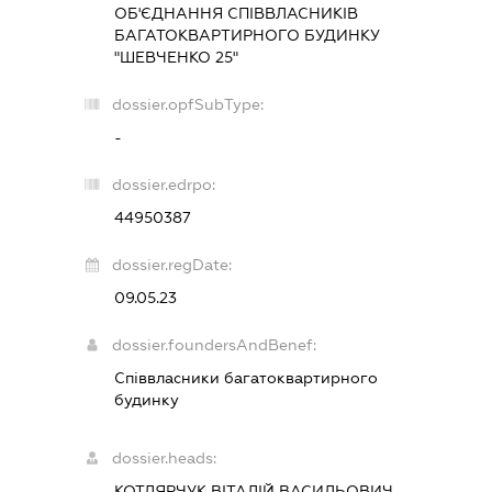
ОБ'ЄДНАННЯ СПІВВЛАСНИКІВ
БАГАТОКВАРТИРНОГО БУДИНКУ
"ШЕВЧЕНКО 25"
dossier.opfSubType:
-
dossier.edrpo:
44950387
dossier.regDate:
09.05.23
dossier.foundersAndBenef:
Співвласники багатоквартирного
будинку
dossier.heads:
КОТЛЯРЧУК ВІТАЛІЙ ВАСИЛЬОВИЧ
-