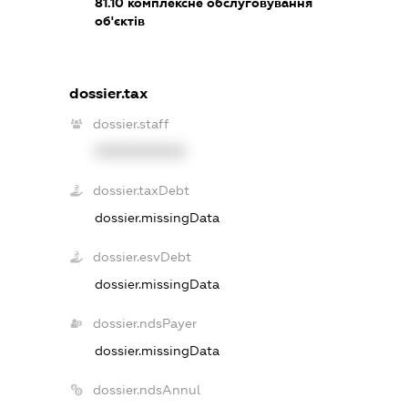
81.10
комплексне обслуговування
об'єктів
dossier.tax
dossier.staff
XXXXXXXXXX
dossier.taxDebt
dossier.missingData
dossier.esvDebt
dossier.missingData
dossier.ndsPayer
dossier.missingData
dossier.ndsAnnul