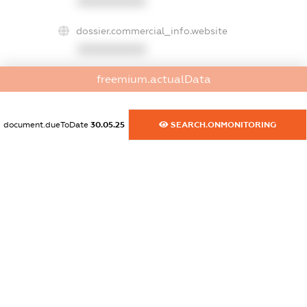
XXXXXXXXXX
dossier.commercial_info.website
XXXXXXXXXX
freemium.actualData
dossier.commercial_info.activity
XXXXXXXXXX
document.dueToDate
30.05.25
SEARCH.ONMONITORING
freemium.exampleText_1
freemium.exampleText_2
freemium.anonymousPerSearch2
FREEMIUM.DETAILS
FREEMIUM.REGISTER