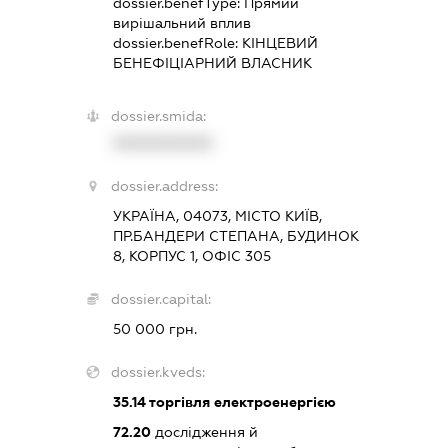
dossier.benefType:
Прямий
вирішальний вплив
dossier.benefRole:
КІНЦЕВИЙ
БЕНЕФІЦІАРНИЙ ВЛАСНИК
dossier.smida:
XXXXXXXXXX
dossier.address:
УКРАЇНА, 04073, МІСТО КИЇВ,
ПР.БАНДЕРИ СТЕПАНА, БУДИНОК
8, КОРПУС 1, ОФІС 305
dossier.capital:
50 000 грн.
dossier.kveds:
35.14
торгівля електроенергією
72.20
дослідження й