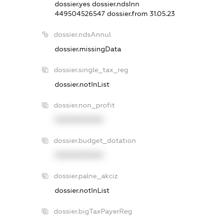
dossier.yes
dossier.ndsInn
449504526547
dossier.from 31.05.23
dossier.ndsAnnul
dossier.missingData
dossier.single_tax_reg
dossier.notInList
dossier.non_profit
XXXXXXXXXX
dossier.budget_dotation
XXXXXXXXXX
dossier.palne_akciz
dossier.notInList
dossier.bigTaxPayerReg