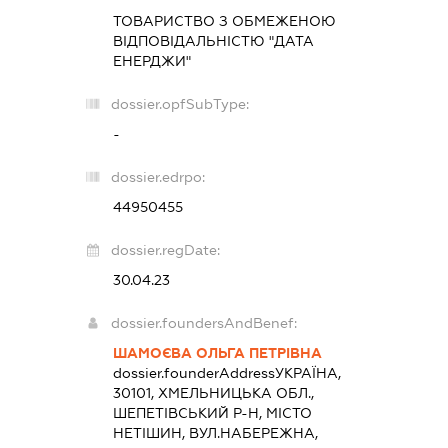
ТОВАРИСТВО З ОБМЕЖЕНОЮ
ВІДПОВІДАЛЬНІСТЮ "ДАТА
ЕНЕРДЖИ"
dossier.opfSubType:
-
dossier.edrpo:
44950455
dossier.regDate:
30.04.23
dossier.foundersAndBenef:
ШАМОЄВА ОЛЬГА ПЕТРІВНА
dossier.founderAddress
УКРАЇНА,
30101, ХМЕЛЬНИЦЬКА ОБЛ.,
ШЕПЕТІВСЬКИЙ Р-Н, МІСТО
НЕТІШИН, ВУЛ.НАБЕРЕЖНА,