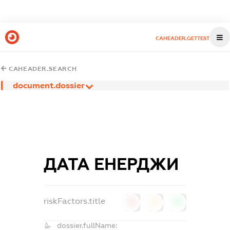
CAHEADER.GETTEST
CAHEADER.SEARCH
document.dossier
ДАТА ЕНЕРДЖИ
riskFactors.title
0
0
0
dossier.fullName: