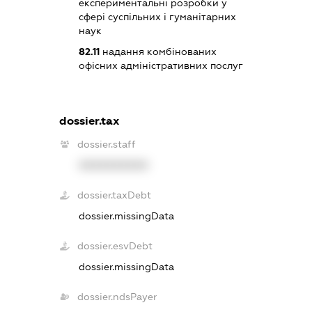
експериментальні розробки у
сфері суспільних і гуманітарних
наук
82.11
надання комбінованих
офісних адміністративних послуг
dossier.tax
dossier.staff
XXXXXXXXXX
dossier.taxDebt
dossier.missingData
dossier.esvDebt
dossier.missingData
dossier.ndsPayer