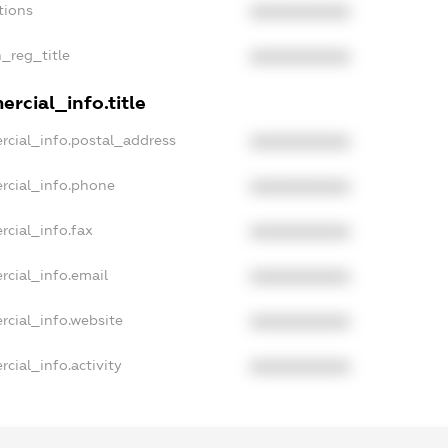
tions
XXXXXXXXXX
n_reg_title
XXXXXXXXXX
rcial_info.title
rcial_info.postal_address
XXXXXXXXXX
rcial_info.phone
XXXXXXXXXX
rcial_info.fax
XXXXXXXXXX
rcial_info.email
XXXXXXXXXX
rcial_info.website
XXXXXXXXXX
cial_info.activity
XXXXXXXXXX