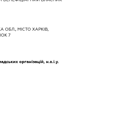
А ОБЛ., МІСТО ХАРКІВ,
ОК 7
дських організацій, н.в.і.у.