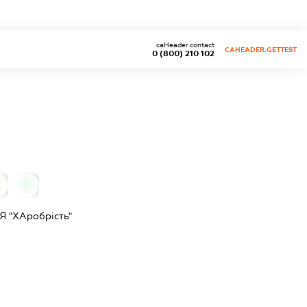
caHeader.contact
CAHEADER.GETTEST
0 (800) 210 102
0
 "ХАробрість"