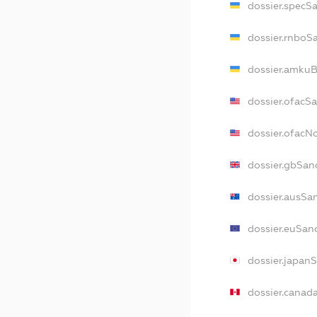
dossier.specS
dossier.rnboS
dossier.amkuB
dossier.ofacS
dossier.ofac
dossier.gbSan
dossier.ausSa
dossier.euSan
dossier.japan
dossier.canad