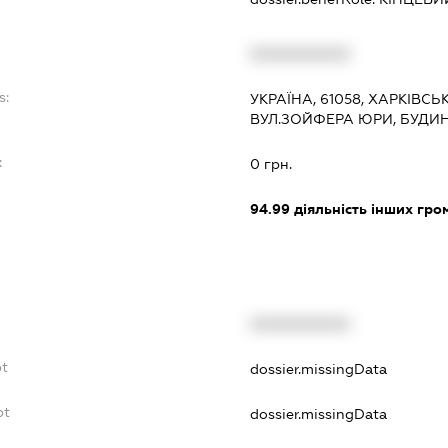
XXXXXXXXXX
s:
УКРАЇНА, 61058, ХАРКІВСЬК
ВУЛ.ЗОЙФЕРА ЮРИ, БУДИН
:
0 грн.
94.99
діяльність інших грома
XXXXXXXXXX
bt
dossier.missingData
bt
dossier.missingData