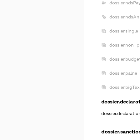
dossier.ndsPa
dossier.ndsAn
dossier.singl
dossier.non_p
dossier.budge
dossier.palne_
dossier.bigTa
dossier.declarat
dossier.declarati
dossier.sanctio