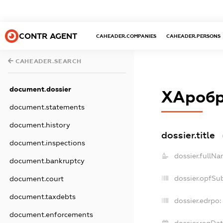
CONTR AGENT
CAHEADER.COMPANIES
CAHEADER.PERSONS
CAHEADER.SEARCH
document.dossier
ХАробр
document.statements
document.history
dossier.title
document.inspections
dossier.fullNa
document.bankruptcy
dossier.opfSu
document.court
document.taxdebts
dossier.edrpo:
document.enforcements
dossier.regDat