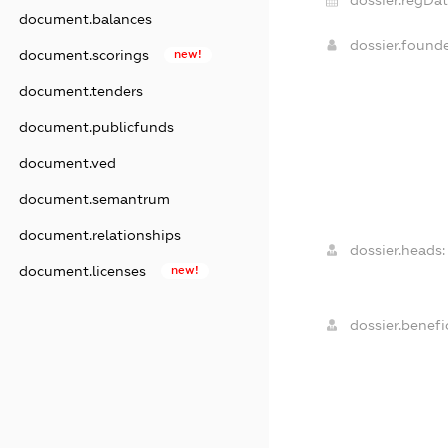
document.balances
dossier.found
document.scorings
new!
document.tenders
document.publicfunds
document.ved
document.semantrum
document.relationships
dossier.heads:
document.licenses
new!
dossier.benefic