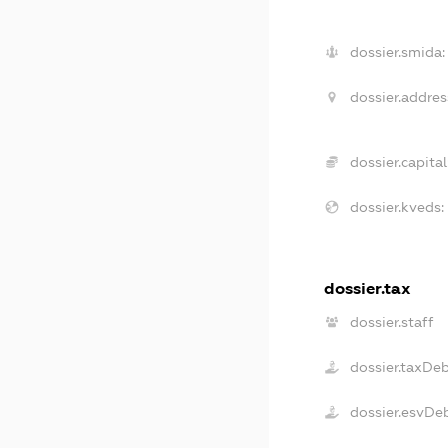
dossier.smida:
dossier.addres
dossier.capital
dossier.kveds:
dossier.tax
dossier.staff
dossier.taxDe
dossier.esvDe