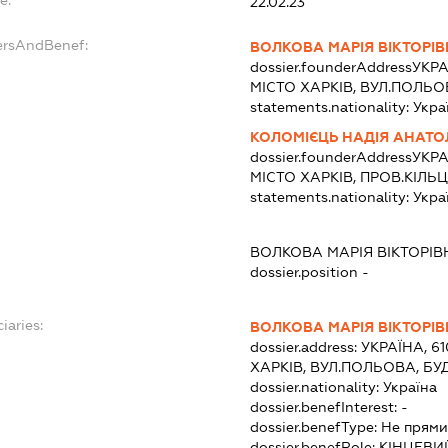
22.02.23
ersAndBenef:
ВОЛКОВА МАРІЯ ВІКТОРІ
dossier.founderAddress
УКРА
МІСТО ХАРКІВ, ВУЛ.ПОЛЬО
statements.nationality:
Укра
КОЛОМІЄЦЬ НАДІЯ АНАТО
dossier.founderAddress
УКРА
МІСТО ХАРКІВ, ПРОВ.КІЛЬ
statements.nationality:
Укра
ВОЛКОВА МАРІЯ ВІКТОРІВ
dossier.position -
iaries:
ВОЛКОВА МАРІЯ ВІКТОРІ
dossier.address:
УКРАЇНА, 6
ХАРКІВ, ВУЛ.ПОЛЬОВА, БУ
dossier.nationality:
Україна
dossier.benefInterest:
-
dossier.benefType:
Не прями
dossier.benefRole:
КІНЦЕВИ