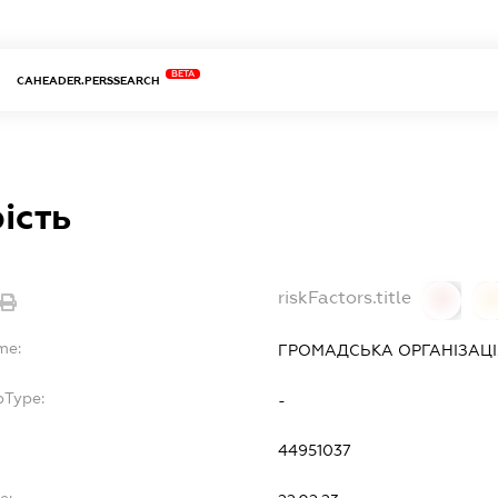
BETA
CAHEADER.PERSSEARCH
ість
riskFactors.title
0
0
me:
ГРОМАДСЬКА ОРГАНІЗАЦІЯ
bType:
-
44951037
e: