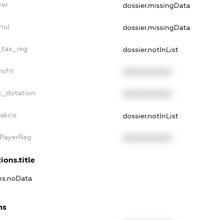
yer
dossier.missingData
nul
dossier.missingData
e_tax_reg
dossier.notInList
rofit
XXXXXXXXXX
t_dotation
XXXXXXXXXX
akciz
dossier.notInList
xPayerReg
XXXXXXXXXX
ions.title
ons.noData
ns