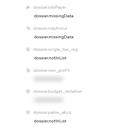
dossier.ndsPayer
dossier.missingData
dossier.ndsAnnul
dossier.missingData
dossier.single_tax_reg
dossier.notInList
dossier.non_profit
XXXXXXXXXX
dossier.budget_dotation
XXXXXXXXXX
dossier.palne_akciz
dossier.notInList