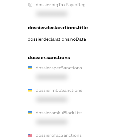
dossier.bigTaxPayerReg
XXXXXXXXXX
dossier.declarations.title
dossier.declarations.noData
dossier.sanctions
dossier.specSanctions
XXXXXXXXXX
dossier.rnboSanctions
XXXXXXXXXX
dossier.amkuBlackList
XXXXXXXXXX
dossier.ofacSanctions