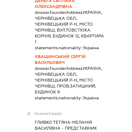
ДЕНЕГА СВІТЛАНА
ОЛЕКСАНДРІВНА
dossier.founderAddress
УКРАЇНА,
ЧЕРНІВЕЦЬКА ОБЛ.,
ЧЕРНІВЕЦЬКИЙ Р-Н, МІСТО
ЧЕРНІВЦІ, ВУЛ.ТОВСТЮКА
КОРНІЯ, БУДИНОК 12, КВАРТИРА
1
statements.nationality:
Україна
ХВАЩИНСЬКИЙ СЕРГІЙ
ВАСИЛЬОВИЧ
dossier.founderAddress
УКРАЇНА,
ЧЕРНІВЕЦЬКА ОБЛ.,
ЧЕРНІВЕЦЬКИЙ Р-Н, МІСТО
ЧЕРНІВЦІ, ПРОВ.ЗАТИШНИЙ,
БУДИНОК 9
statements.nationality:
Україна
dossier.heads:
ГЛИВКО ТЕТЯНА-МЕЛАНІЯ
ВАСИЛІВНА
-
ПРЕДСТАВНИК