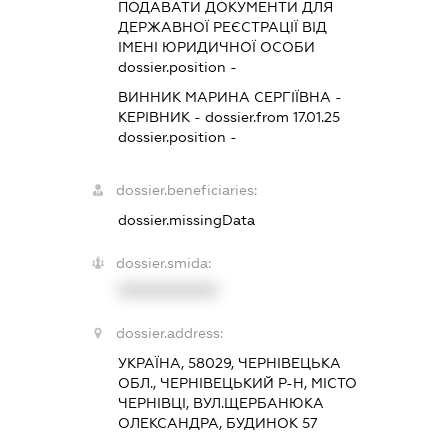
ПОДАВАТИ ДОКУМЕНТИ ДЛЯ
ДЕРЖАВНОЇ РЕЄСТРАЦІЇ ВІД
ІМЕНІ ЮРИДИЧНОЇ ОСОБИ
dossier.position -
ВИННИК МАРИНА СЕРГІЇВНА
-
КЕРІВНИК
- dossier.from 17.01.25
dossier.position -
dossier.beneficiaries:
dossier.missingData
dossier.smida:
XXXXXXXXXX
dossier.address:
УКРАЇНА, 58029, ЧЕРНІВЕЦЬКА
ОБЛ., ЧЕРНІВЕЦЬКИЙ Р-Н, МІСТО
ЧЕРНІВЦІ, ВУЛ.ЩЕРБАНЮКА
ОЛЕКСАНДРА, БУДИНОК 57