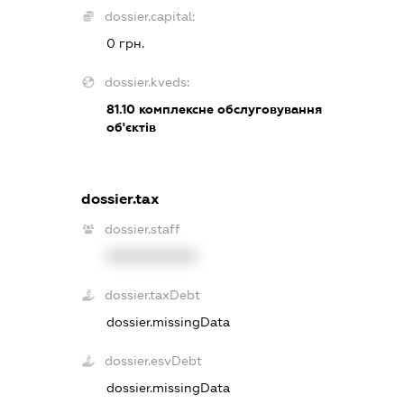
dossier.capital:
0 грн.
dossier.kveds:
81.10
комплексне обслуговування
об'єктів
dossier.tax
dossier.staff
XXXXXXXXXX
dossier.taxDebt
dossier.missingData
dossier.esvDebt
dossier.missingData