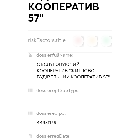
КООПЕРАТИВ
57"
riskFactors.title
0
0
0
dossier.fullName:
ОБСЛУГОВУЮЧИЙ
КООПЕРАТИВ "ЖИТЛОВО-
БУДІВЕЛЬНИЙ КООПЕРАТИВ 57"
dossier.opfSubType:
-
dossier.edrpo:
44951176
dossier.regDate: