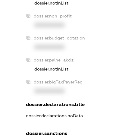
dossier.notInList
dossier.non_profit
XXXXXXXXXX
dossier.budget_dotation
XXXXXXXXXX
dossier.palne_akciz
dossier.notInList
dossier.bigTaxPayerReg
XXXXXXXXXX
dossier.declarations.title
dossier.declarations.noData
dossier.sanctions