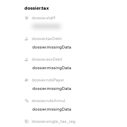
dossier.tax
dossier.staff
XXXXXXXXXX
dossier.taxDebt
dossier.missingData
dossier.esvDebt
dossier.missingData
dossier.ndsPayer
dossier.missingData
dossier.ndsAnnul
dossier.missingData
dossier.single_tax_reg