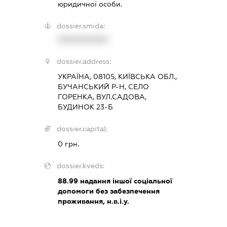
юридичної особи.
dossier.smida:
XXXXXXXXXX
dossier.address:
УКРАЇНА, 08105, КИЇВСЬКА ОБЛ.,
БУЧАНСЬКИЙ Р-Н, СЕЛО
ГОРЕНКА, ВУЛ.САДОВА,
БУДИНОК 23-Б
dossier.capital:
0 грн.
dossier.kveds:
88.99
надання іншої соціальної
допомоги без забезпечення
проживання, н.в.і.у.