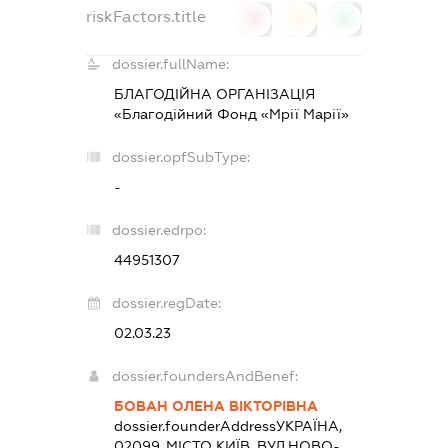
riskFactors.title
0
0
0
dossier.fullName:
БЛАГОДІЙНА ОРГАНІЗАЦІЯ
«Благодійний Фонд «Мрії Марії»
dossier.opfSubType:
-
dossier.edrpo:
44951307
dossier.regDate:
02.03.23
dossier.foundersAndBenef:
БОВАН ОЛЕНА ВІКТОРІВНА
dossier.founderAddress
УКРАЇНА,
02099, МІСТО КИЇВ, ВУЛ.НОВО-