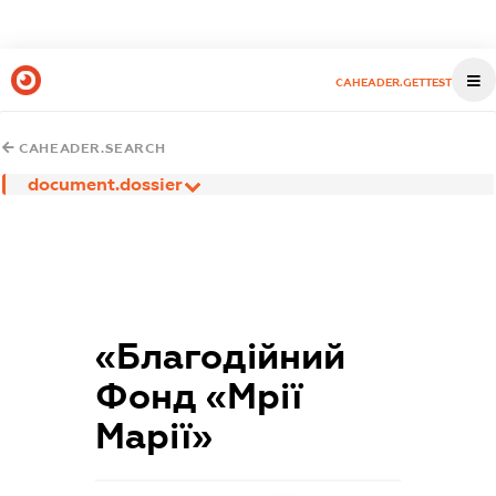
CAHEADER.GETTEST
CAHEADER.SEARCH
document.dossier
«Благодійний
Фонд «Мрії
Марії»