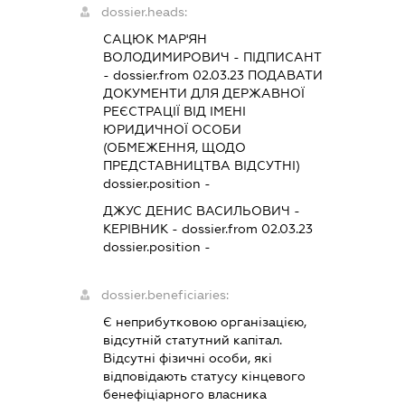
dossier.heads:
САЦЮК МАР'ЯН
ВОЛОДИМИРОВИЧ
-
ПІДПИСАНТ
- dossier.from 02.03.23
ПОДАВАТИ
ДОКУМЕНТИ ДЛЯ ДЕРЖАВНОЇ
РЕЄСТРАЦІЇ ВІД ІМЕНІ
ЮРИДИЧНОЇ ОСОБИ
(ОБМЕЖЕННЯ, ЩОДО
ПРЕДСТАВНИЦТВА ВІДСУТНІ)
dossier.position -
ДЖУС ДЕНИС ВАСИЛЬОВИЧ
-
КЕРІВНИК
- dossier.from 02.03.23
dossier.position -
dossier.beneficiaries:
Є неприбутковою організацією,
відсутній статутний капітал.
Відсутні фізичні особи, які
відповідають статусу кінцевого
бенефіціарного власника