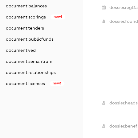
document.balances
dossier.regDa
document.scorings
new!
dossier.foun
document.tenders
document.publicfunds
document.ved
document.semantrum
document.relationships
document.licenses
new!
dossier.heads
dossier.benefi