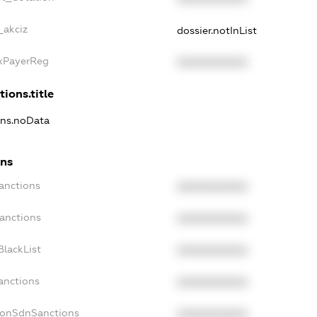
_akciz
dossier.notInList
axPayerReg
XXXXXXXXXX
tions.title
ions.noData
ons
anctions
XXXXXXXXXX
Sanctions
XXXXXXXXXX
BlackList
XXXXXXXXXX
anctions
XXXXXXXXXX
NonSdnSanctions
XXXXXXXXXX