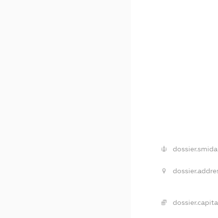
dossier.smida
dossier.addre
dossier.capita