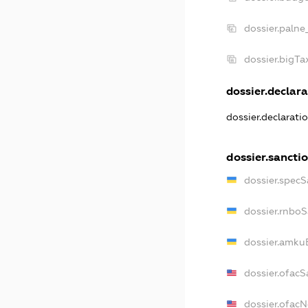
dossier.palne
dossier.bigT
dossier.declara
dossier.declarat
dossier.sancti
dossier.specS
dossier.rnbo
dossier.amku
dossier.ofacS
dossier.ofac