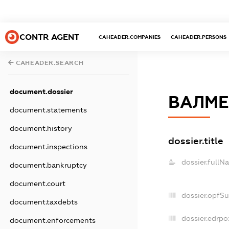
CONTR AGENT
CAHEADER.COMPANIES
CAHEADER.PERSONS
CAHEADER.SEARCH
document.dossier
ВАЛМЕ
document.statements
document.history
dossier.title
document.inspections
dossier.fullN
document.bankruptcy
document.court
dossier.opfS
document.taxdebts
dossier.edrpo
document.enforcements