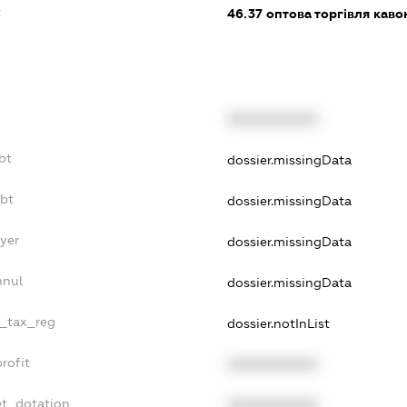
:
46.37
оптова торгівля каво
XXXXXXXXXX
bt
dossier.missingData
ebt
dossier.missingData
yer
dossier.missingData
nnul
dossier.missingData
e_tax_reg
dossier.notInList
rofit
XXXXXXXXXX
et_dotation
XXXXXXXXXX