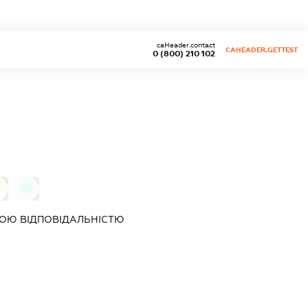
caHeader.contact
CAHEADER.GETTEST
0 (800) 210 102
0
0
ОЮ ВІДПОВІДАЛЬНІСТЮ