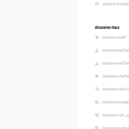
dossier.kveds
dossier.tax
dossier.staff
dossier.taxDe
dossier.esvD
dossier.ndsPa
dossier.ndsA
dossier.singl
dossier.non_p
dossier.budg