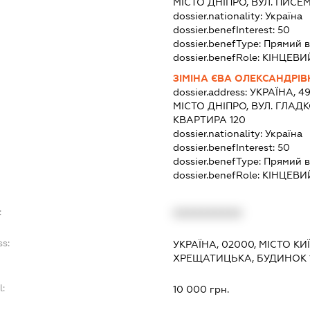
МІСТО ДНІПРО, ВУЛ. ПИСЕ
dossier.nationality:
Україна
dossier.benefInterest:
50
dossier.benefType:
Прямий в
dossier.benefRole:
КІНЦЕВИ
ЗІМІНА ЄВА ОЛЕКСАНДРІ
dossier.address:
УКРАЇНА, 4
МІСТО ДНІПРО, ВУЛ. ГЛАДК
КВАРТИРА 120
dossier.nationality:
Україна
dossier.benefInterest:
50
dossier.benefType:
Прямий в
dossier.benefRole:
КІНЦЕВИ
:
XXXXXXXXXX
ss:
УКРАЇНА, 02000, МІСТО КИ
ХРЕЩАТИЦЬКА, БУДИНОК 10
l:
10 000 грн.