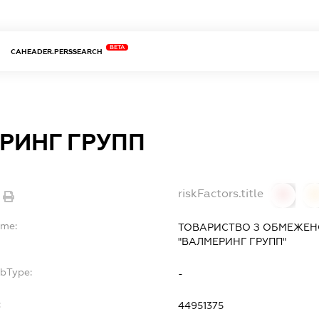
BETA
CAHEADER.PERSSEARCH
РИНГ ГРУПП
riskFactors.title
0
ame:
ТОВАРИСТВО З ОБМЕЖЕН
"ВАЛМЕРИНГ ГРУПП"
ubType:
-
:
44951375