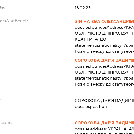
te:
16.02.23
dersAndBenef:
ЗІМІНА ЄВА ОЛЕКСАНДРІ
dossier.founderAddress
УКРА
ОБЛ., МІСТО ДНІПРО, ВУЛ.
КВАРТИРА 120
statements.nationality:
Укра
Розмір внеску до статутног
СОРОКОВА ДАР'Я ВАДИМ
dossier.founderAddress
УКРА
ОБЛ., МІСТО ДНІПРО, ВУЛ
statements.nationality:
Укра
Розмір внеску до статутног
:
СОРОКОВА ДАР'Я ВАДИМІ
dossier.position -
ciaries:
СОРОКОВА ДАР'Я ВАДИМ
dossier.address:
УКРАЇНА, 4