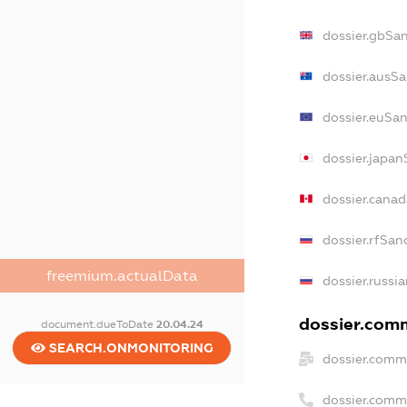
dossier.gbSa
dossier.ausS
dossier.euSa
dossier.japan
dossier.cana
dossier.rfSan
freemium.actualData
dossier.russi
dossier.comm
document.dueToDate
20.04.24
SEARCH.ONMONITORING
dossier.comm
dossier.comm