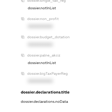
dossier.single_tax_reg
dossier.notInList
dossier.non_profit
XXXXXXXXXX
dossier.budget_dotation
XXXXXXXXXX
dossier.palne_akciz
dossier.notInList
dossier.bigTaxPayerReg
XXXXXXXXXX
dossier.declarations.title
dossier.declarations.noData