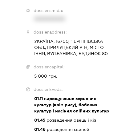
dossier.smida:
XXXXXXXXXX
dossier.address:
УКРАЇНА, 16700, ЧЕРНІГІВСЬКА
ОБЛ., ПРИЛУЦЬКИЙ Р-Н, МІСТО
ІЧНЯ, ВУЛ.БУНІВКА, БУДИНОК 80
dossier.capital:
5 000 грн.
dossier.kveds:
01.11
вирощування зернових
культур (крім рису), бобових
культур і насіння олійних культур
01.45
розведення овець і кіз
01.46
розведення свиней