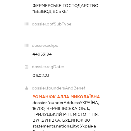
ФЕРМЕРСЬКЕ ГОСПОДАРСТВО
"БЕЗВОДІВСЬКЕ"
dossier.opfSubType:
-
dossier.edrpo:
44953194
dossier.regDate:
06.02.23
dossier.foundersAndBenef:
РОМАНЮК АЛЛА МИКОЛАЇВНА
dossier.founderAddress
УКРАЇНА,
16700, ЧЕРНІГІВСЬКА ОБЛ.,
ПРИЛУЦЬКИЙ Р-Н, МІСТО ІЧНЯ,
ВУЛ.БУНІВКА, БУДИНОК 80
statements.nationality:
Україна