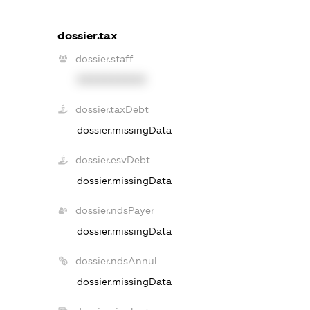
dossier.tax
dossier.staff
XXXXXXXXXX
dossier.taxDebt
dossier.missingData
dossier.esvDebt
dossier.missingData
dossier.ndsPayer
dossier.missingData
dossier.ndsAnnul
dossier.missingData