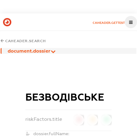
CAHEADER.GETTEST
CAHEADER.SEARCH
document.dossier
БЕЗВОДІВСЬКЕ
riskFactors.title
0
0
0
dossier.fullName: