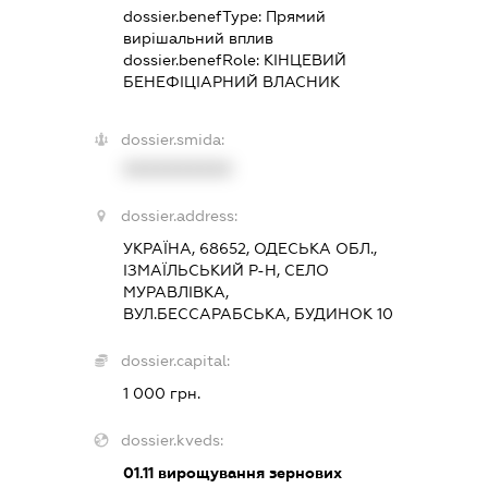
dossier.benefType:
Прямий
вирішальний вплив
dossier.benefRole:
КІНЦЕВИЙ
БЕНЕФІЦІАРНИЙ ВЛАСНИК
dossier.smida:
XXXXXXXXXX
dossier.address:
УКРАЇНА, 68652, ОДЕСЬКА ОБЛ.,
ІЗМАЇЛЬСЬКИЙ Р-Н, СЕЛО
МУРАВЛІВКА,
ВУЛ.БЕССАРАБСЬКА, БУДИНОК 10
dossier.capital:
1 000 грн.
dossier.kveds:
01.11
вирощування зернових