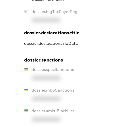
dossier.bigTaxPayerReg
XXXXXXXXXX
dossier.declarations.title
dossier.declarations.noData
dossier.sanctions
dossier.specSanctions
XXXXXXXXXX
dossier.rnboSanctions
XXXXXXXXXX
dossier.amkuBlackList
XXXXXXXXXX