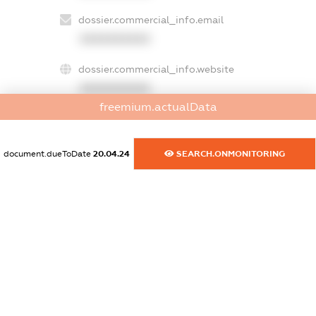
dossier.commercial_info.email
XXXXXXXXXX
dossier.commercial_info.website
XXXXXXXXXX
freemium.actualData
dossier.commercial_info.activity
XXXXXXXXXX
document.dueToDate
20.04.24
SEARCH.ONMONITORING
freemium.exampleText_1
freemium.exampleText_2
freemium.anonymousPerSearch2
FREEMIUM.DETAILS
FREEMIUM.REGISTER