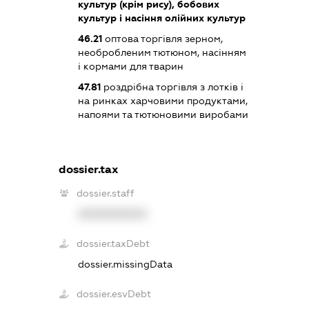
культур (крім рису), бобових
культур і насіння олійних культур
46.21
оптова торгівля зерном,
необробленим тютюном, насінням
і кормами для тварин
47.81
роздрібна торгівля з лотків і
на ринках харчовими продуктами,
напоями та тютюновими виробами
dossier.tax
dossier.staff
XXXXXXXXXX
dossier.taxDebt
dossier.missingData
dossier.esvDebt