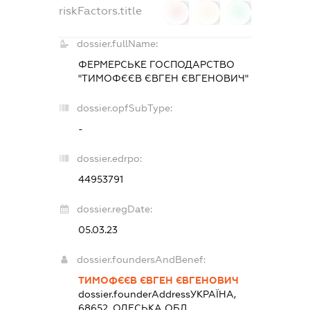
riskFactors.title
0
0
0
dossier.fullName:
ФЕРМЕРСЬКЕ ГОСПОДАРСТВО
"ТИМОФЄЄВ ЄВГЕН ЄВГЕНОВИЧ"
dossier.opfSubType:
-
dossier.edrpo:
44953791
dossier.regDate:
05.03.23
dossier.foundersAndBenef:
ТИМОФЄЄВ ЄВГЕН ЄВГЕНОВИЧ
dossier.founderAddress
УКРАЇНА,
68652, ОДЕСЬКА ОБЛ.,