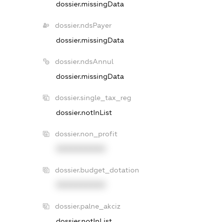
dossier.missingData
dossier.ndsPayer
dossier.missingData
dossier.ndsAnnul
dossier.missingData
dossier.single_tax_reg
dossier.notInList
dossier.non_profit
XXXXXXXXXX
dossier.budget_dotation
XXXXXXXXXX
dossier.palne_akciz
dossier.notInList