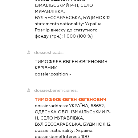
ІЗМАЇЛЬСЬКИЙ Р-Н, СЕЛО
МУРАВЛІВКА,
ВУЛ.БЕССАРАБСЬКА, БУДИНОК 12
statements.nationality:
Україна
Розмір внеску до статутного
фонду (грн.):
1 000
(100 %)
dossier.heads:
ТИМОФЄЄВ ЄВГЕН ЄВГЕНОВИЧ
-
КЕРІВНИК
dossier.position -
dossier.beneficiaries:
ТИМОФЄЄВ ЄВГЕН ЄВГЕНОВИЧ
dossier.address:
УКРАЇНА, 68652,
ОДЕСЬКА ОБЛ., ІЗМАЇЛЬСЬКИЙ Р-
Н, СЕЛО МУРАВЛІВКА,
ВУЛ.БЕССАРАБСЬКА, БУДИНОК 12
dossier.nationality:
Україна
dossier.benefInterest:
100