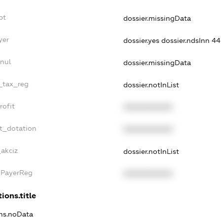
bt
dossier.missingData
yer
dossier.yes
dossier.ndsInn 4
nul
dossier.missingData
e_tax_reg
dossier.notInList
rofit
XXXXXXXXXX
t_dotation
XXXXXXXXXX
_akciz
dossier.notInList
xPayerReg
XXXXXXXXXX
ions.title
ons.noData