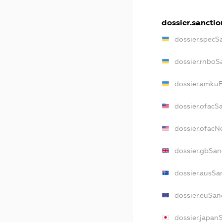
dossier.sanctio
dossier.specS
dossier.rnboS
dossier.amkuB
dossier.ofacS
dossier.ofac
dossier.gbSan
dossier.ausSa
dossier.euSan
dossier.japan