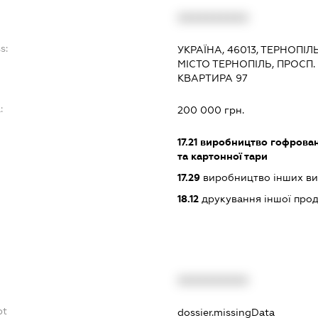
XXXXXXXXXX
s:
УКРАЇНА, 46013, ТЕРНОПІЛ
МІСТО ТЕРНОПІЛЬ, ПРОСП
КВАРТИРА 97
:
200 000 грн.
17.21
виробництво гофровано
та картонної тари
17.29
виробництво інших вир
18.12
друкування іншої прод
XXXXXXXXXX
bt
dossier.missingData