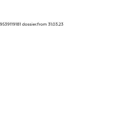
49539119181
dossier.from 31.03.23