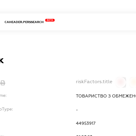
BETA
CAHEADER.PERSSEARCH
к
riskFactors.title
0
ame:
ТОВАРИСТВО З ОБМЕЖЕНО
bType:
-
44953917