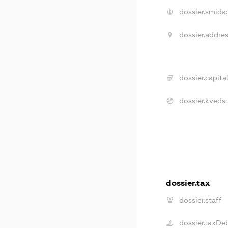
dossier.smida:
dossier.addres
dossier.capital
dossier.kveds:
dossier.tax
dossier.staff
dossier.taxDe