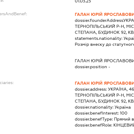
e:
01.03.23
dersAndBenef:
ГАЛАН ЮРІЙ ЯРОСЛАВОВ
dossier.founderAddress
УКРА
ТЕРНОПІЛЬСЬКИЙ Р-Н, МІ
СТЕПАНА, БУДИНОК 92, К
statements.nationality:
Укра
Розмір внеску до статутног
ГАЛАН ЮРІЙ ЯРОСЛАВОВ
dossier.position -
ciaries:
ГАЛАН ЮРІЙ ЯРОСЛАВОВ
dossier.address:
УКРАЇНА, 4
ТЕРНОПІЛЬСЬКИЙ Р-Н, МІ
СТЕПАНА, БУДИНОК 92, К
dossier.nationality:
Україна
dossier.benefInterest:
100
dossier.benefType:
Прямий в
dossier.benefRole:
КІНЦЕВИ