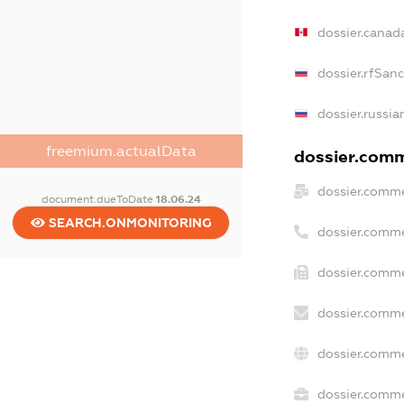
dossier.canad
dossier.rfSan
dossier.russia
freemium.actualData
dossier.comme
dossier.comme
document.dueToDate
18.06.24
SEARCH.ONMONITORING
dossier.comme
dossier.comme
dossier.comme
dossier.comme
dossier.comme