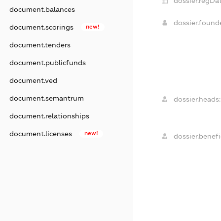
dossier.regDat
document.balances
dossier.foun
document.scorings
new!
document.tenders
document.publicfunds
document.ved
document.semantrum
dossier.heads:
document.relationships
document.licenses
new!
dossier.benefi