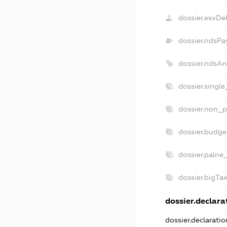
dossier.esvDe
dossier.ndsPa
dossier.ndsAn
dossier.singl
dossier.non_p
dossier.budge
dossier.palne
dossier.bigTa
dossier.declarat
dossier.declarati