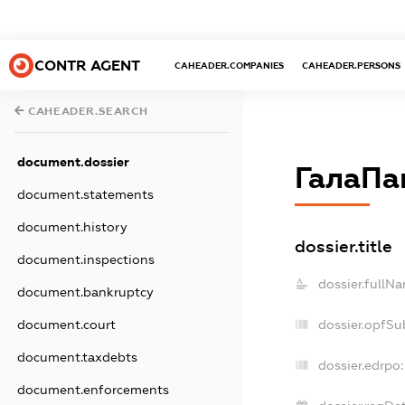
CONTR AGENT
CAHEADER.COMPANIES
CAHEADER.PERSONS
CAHEADER.SEARCH
document.dossier
ГалаПа
document.statements
document.history
dossier.title
document.inspections
dossier.fullN
document.bankruptcy
dossier.opfSu
document.court
document.taxdebts
dossier.edrpo:
document.enforcements