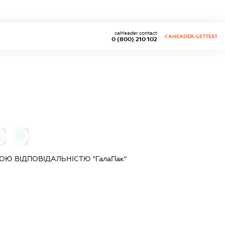
caHeader.contact
CAHEADER.GETTEST
0 (800) 210 102
0
0
Ю ВІДПОВІДАЛЬНІСТЮ "ГалаПак"