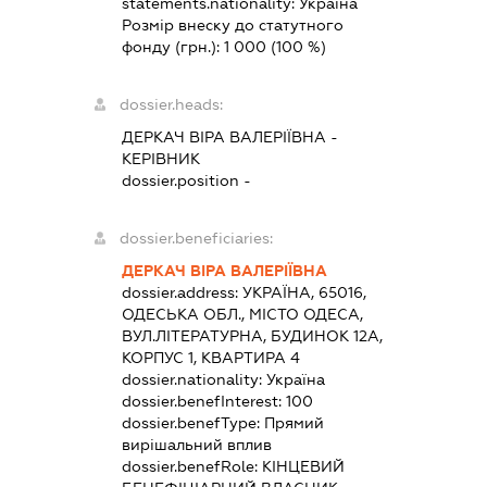
statements.nationality:
Україна
Розмір внеску до статутного
фонду (грн.):
1 000
(100 %)
dossier.heads:
ДЕРКАЧ ВІРА ВАЛЕРІЇВНА
-
КЕРІВНИК
dossier.position -
dossier.beneficiaries:
ДЕРКАЧ ВІРА ВАЛЕРІЇВНА
dossier.address:
УКРАЇНА, 65016,
ОДЕСЬКА ОБЛ., МІСТО ОДЕСА,
ВУЛ.ЛІТЕРАТУРНА, БУДИНОК 12А,
КОРПУС 1, КВАРТИРА 4
dossier.nationality:
Україна
dossier.benefInterest:
100
dossier.benefType:
Прямий
вирішальний вплив
dossier.benefRole:
КІНЦЕВИЙ