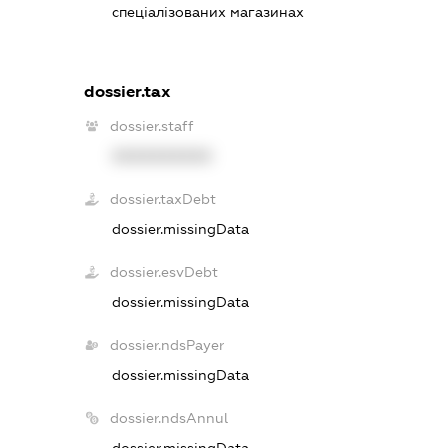
спеціалізованих магазинах
dossier.tax
dossier.staff
XXXXXXXXXX
dossier.taxDebt
dossier.missingData
dossier.esvDebt
dossier.missingData
dossier.ndsPayer
dossier.missingData
dossier.ndsAnnul
dossier.missingData