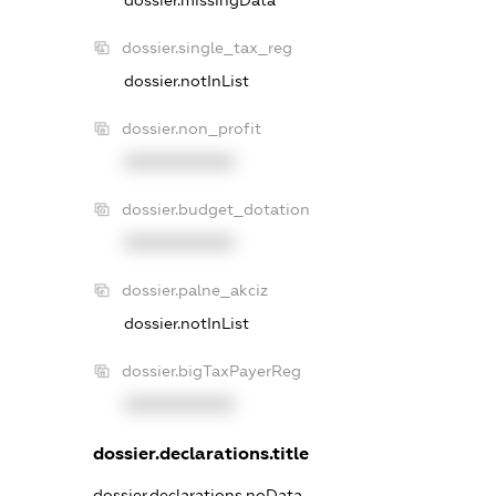
dossier.single_tax_reg
dossier.notInList
dossier.non_profit
XXXXXXXXXX
dossier.budget_dotation
XXXXXXXXXX
dossier.palne_akciz
dossier.notInList
dossier.bigTaxPayerReg
XXXXXXXXXX
dossier.declarations.title
dossier.declarations.noData