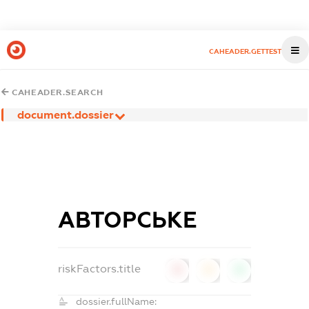
CAHEADER.GETTEST
CAHEADER.SEARCH
document.dossier
АВТОРСЬКЕ
riskFactors.title
0
0
0
dossier.fullName: