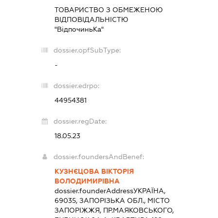
ТОВАРИСТВО З ОБМЕЖЕНОЮ
ВІДПОВІДАЛЬНІСТЮ
"ВідпочиньКа"
dossier.opfSubType:
-
dossier.edrpo:
44954381
dossier.regDate:
18.05.23
dossier.foundersAndBenef:
КУЗНЄЦОВА ВІКТОРІЯ
ВОЛОДИМИРІВНА
dossier.founderAddress
УКРАЇНА,
69035, ЗАПОРІЗЬКА ОБЛ., МІСТО
ЗАПОРІЖЖЯ, ПР.МАЯКОВСЬКОГО,