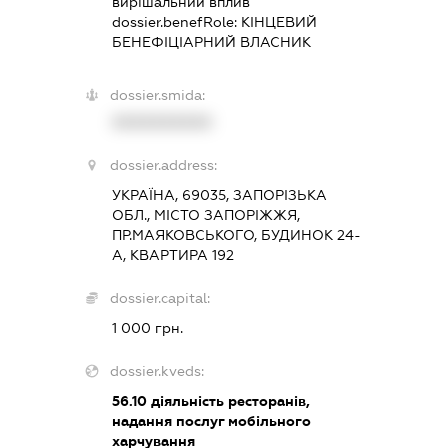
вирішальний вплив
dossier.benefRole:
КІНЦЕВИЙ
БЕНЕФІЦІАРНИЙ ВЛАСНИК
dossier.smida:
XXXXXXXXXX
dossier.address:
УКРАЇНА, 69035, ЗАПОРІЗЬКА
ОБЛ., МІСТО ЗАПОРІЖЖЯ,
ПР.МАЯКОВСЬКОГО, БУДИНОК 24-
А, КВАРТИРА 192
dossier.capital:
1 000 грн.
dossier.kveds:
56.10
діяльність ресторанів,
надання послуг мобільного
харчування