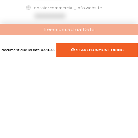
dossier.commercial_info.website
XXXXXXXXXX
freemium.actualData
dossier.commercial_info.activity
XXXXXXXXXX
document.dueToDate
02.11.25
SEARCH.ONMONITORING
freemium.exampleText_1
freemium.exampleText_2
freemium.anonymousPerSearch2
FREEMIUM.DETAILS
FREEMIUM.REGISTER