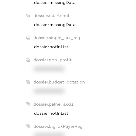
dossier.missingData
dossier.ndsAnnul
dossier.missingData
dossier.single_tax_reg
dossier.notInList
dossier.non_profit
XXXXXXXXXX
dossier.budget_dotation
XXXXXXXXXX
dossier.palne_akciz
dossier.notInList
dossier.bigTaxPayerReg
XXXXXXXXXX