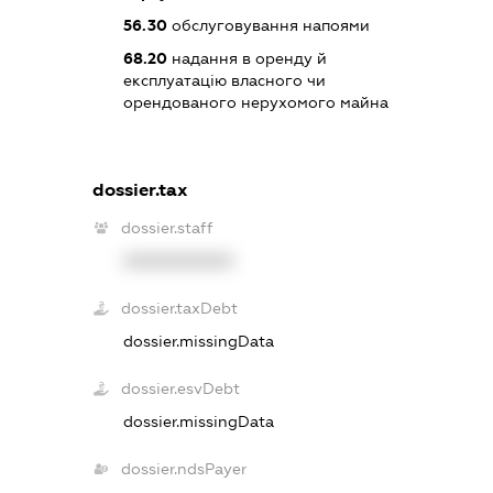
56.30
обслуговування напоями
68.20
надання в оренду й
експлуатацію власного чи
орендованого нерухомого майна
dossier.tax
dossier.staff
XXXXXXXXXX
dossier.taxDebt
dossier.missingData
dossier.esvDebt
dossier.missingData
dossier.ndsPayer