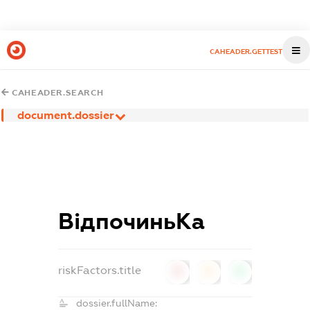
CAHEADER.GETTEST
CAHEADER.SEARCH
document.dossier
ВідпочиньКа
riskFactors.title
0
0
0
dossier.fullName: