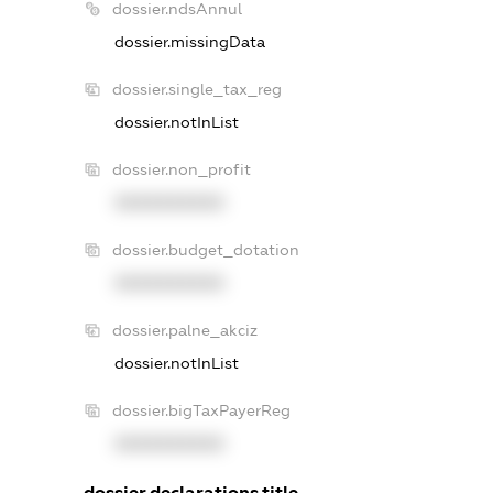
dossier.ndsAnnul
dossier.missingData
dossier.single_tax_reg
dossier.notInList
dossier.non_profit
XXXXXXXXXX
dossier.budget_dotation
XXXXXXXXXX
dossier.palne_akciz
dossier.notInList
dossier.bigTaxPayerReg
XXXXXXXXXX
dossier.declarations.title