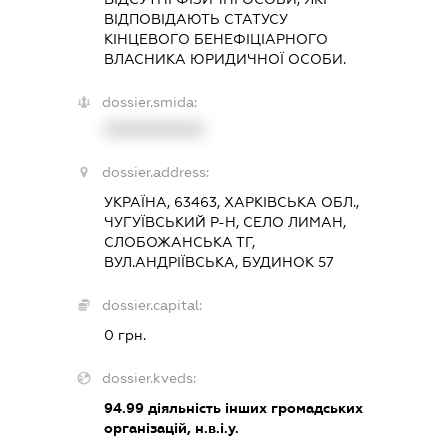
ВІДПОВІДАЮТЬ СТАТУСУ
КІНЦЕВОГО БЕНЕФІЦІАРНОГО
ВЛАСНИКА ЮРИДИЧНОЇ ОСОБИ.
dossier.smida:
XXXXXXXXXX
dossier.address:
УКРАЇНА, 63463, ХАРКІВСЬКА ОБЛ.,
ЧУГУЇВСЬКИЙ Р-Н, СЕЛО ЛИМАН,
СЛОБОЖАНСЬКА ТГ,
ВУЛ.АНДРІЇВСЬКА, БУДИНОК 57
dossier.capital:
0 грн.
dossier.kveds:
94.99
діяльність інших громадських
організацій, н.в.і.у.