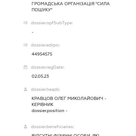
ГРОМАДСЬКА ОРГАНІЗАЦІЯ "СИЛА
ПОШУКУ"
dossier.opfSubType:
-
dossier.edrpo:
44954575
dossier.regDate:
02.05.23
dossier.heads:
КРАВЦОВ ОЛЕГ МИКОЛАЙОВИЧ
-
КЕРІВНИК
dossier.position -
dossier.beneficiaries:
ВІДСУТНІ ФІЗИЧНІ ОСОБИ, ЯКІ