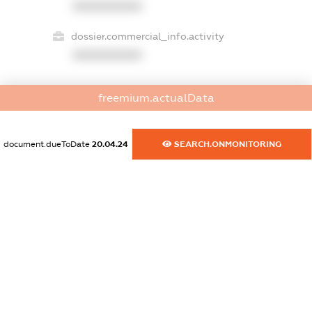
XXXXXXXXXX
dossier.commercial_info.activity
XXXXXXXXXX
freemium.actualData
freemium.exampleText_1
freemium.exampleText_2
freemium.anonymousPerSearch2
document.dueToDate
20.04.24
SEARCH.ONMONITORING
FREEMIUM.DETAILS
FREEMIUM.REGISTER