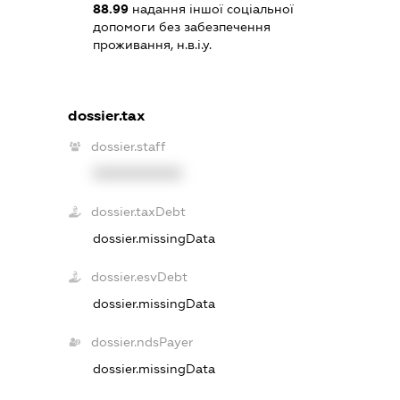
88.99
надання іншої соціальної
допомоги без забезпечення
проживання, н.в.і.у.
dossier.tax
dossier.staff
XXXXXXXXXX
dossier.taxDebt
dossier.missingData
dossier.esvDebt
dossier.missingData
dossier.ndsPayer
dossier.missingData