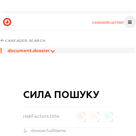
CAHEADER.GETTEST
CAHEADER.SEARCH
document.dossier
СИЛА ПОШУКУ
riskFactors.title
0
0
0
dossier.fullName: