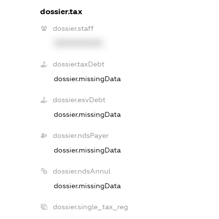
dossier.tax
dossier.staff
XXXXXXXXXX
dossier.taxDebt
dossier.missingData
dossier.esvDebt
dossier.missingData
dossier.ndsPayer
dossier.missingData
dossier.ndsAnnul
dossier.missingData
dossier.single_tax_reg