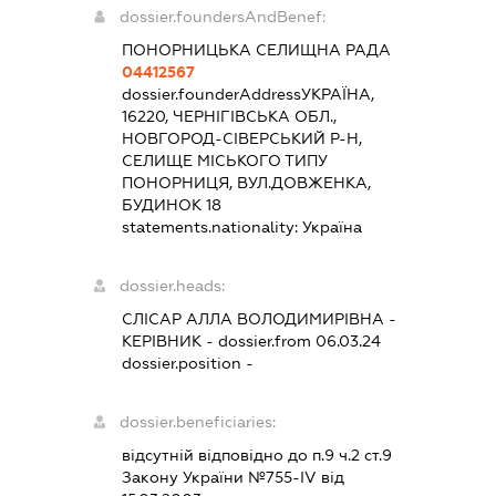
dossier.foundersAndBenef:
ПОНОРНИЦЬКА СЕЛИЩНА РАДА
04412567
dossier.founderAddress
УКРАЇНА,
16220, ЧЕРНІГІВСЬКА ОБЛ.,
НОВГОРОД-СІВЕРСЬКИЙ Р-Н,
СЕЛИЩЕ МІСЬКОГО ТИПУ
ПОНОРНИЦЯ, ВУЛ.ДОВЖЕНКА,
БУДИНОК 18
statements.nationality:
Україна
dossier.heads:
СЛІСАР АЛЛА ВОЛОДИМИРІВНА
-
КЕРІВНИК
- dossier.from 06.03.24
dossier.position -
dossier.beneficiaries:
відсутній відповідно до п.9 ч.2 ст.9
Закону України №755-IV від