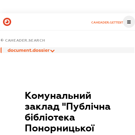
CAHEADER.GETTEST
CAHEADER.SEARCH
document.dossier
Комунальний
заклад "Публічна
бібліотека
Понорницької