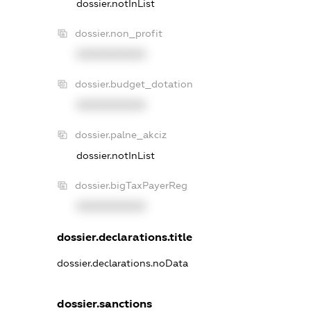
dossier.notInList
dossier.non_profit
XXXXXXXXXX
dossier.budget_dotation
XXXXXXXXXX
dossier.palne_akciz
dossier.notInList
dossier.bigTaxPayerReg
XXXXXXXXXX
dossier.declarations.title
dossier.declarations.noData
dossier.sanctions