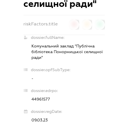
селищної ради"
riskFactors.title
0
0
0
dossier.fullName:
Комунальний заклад "Публічна
бібліотека Понорницької селищної
ради"
dossier.opfSubType:
-
dossier.edrpo:
44961577
dossier.regDate:
09.03.23