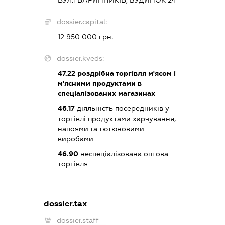
dossier.capital:
12 950 000 грн.
dossier.kveds:
47.22
роздрібна торгівля м'ясом і
м'ясними продуктами в
спеціалізованих магазинах
46.17
діяльність посередників у
торгівлі продуктами харчування,
напоями та тютюновими
виробами
46.90
неспеціалізована оптова
торгівля
dossier.tax
dossier.staff