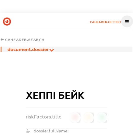
CAHEADER.GETTEST
CAHEADER.SEARCH
document.dossier
ХЕППІ БЕЙК
riskFactors.title
0
0
0
dossier.fullName: