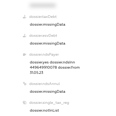
XXXXXXXXXX
dossier.taxDebt
dossier.missingData
dossier.esvDebt
dossier.missingData
dossier.ndsPayer
dossier.yes
dossier.ndsInn
449649910078
dossier.from
31.05.23
dossier.ndsAnnul
dossier.missingData
dossier.single_tax_reg
dossier.notInList