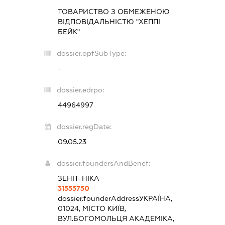
ТОВАРИСТВО З ОБМЕЖЕНОЮ
ВІДПОВІДАЛЬНІСТЮ "ХЕППІ
БЕЙК"
dossier.opfSubType:
-
dossier.edrpo:
44964997
dossier.regDate:
09.05.23
dossier.foundersAndBenef:
ЗЕНІТ-НІКА
31555750
dossier.founderAddress
УКРАЇНА,
01024, МІСТО КИЇВ,
ВУЛ.БОГОМОЛЬЦЯ АКАДЕМІКА,