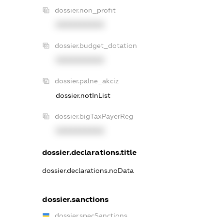
dossier.non_profit
XXXXXXXXXX
dossier.budget_dotation
XXXXXXXXXX
dossier.palne_akciz
dossier.notInList
dossier.bigTaxPayerReg
XXXXXXXXXX
dossier.declarations.title
dossier.declarations.noData
dossier.sanctions
dossier.specSanctions