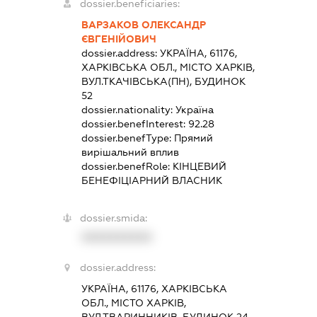
dossier.beneficiaries:
ВАРЗАКОВ ОЛЕКСАНДР
ЄВГЕНІЙОВИЧ
dossier.address:
УКРАЇНА, 61176,
ХАРКІВСЬКА ОБЛ., МІСТО ХАРКІВ,
ВУЛ.ТКАЧІВСЬКА(ПН), БУДИНОК
52
dossier.nationality:
Україна
dossier.benefInterest:
92.28
dossier.benefType:
Прямий
вирішальний вплив
dossier.benefRole:
КІНЦЕВИЙ
БЕНЕФІЦІАРНИЙ ВЛАСНИК
dossier.smida:
XXXXXXXXXX
dossier.address:
УКРАЇНА, 61176, ХАРКІВСЬКА
ОБЛ., МІСТО ХАРКІВ,
ВУЛ.ТВАРИННИКІВ, БУДИНОК 24