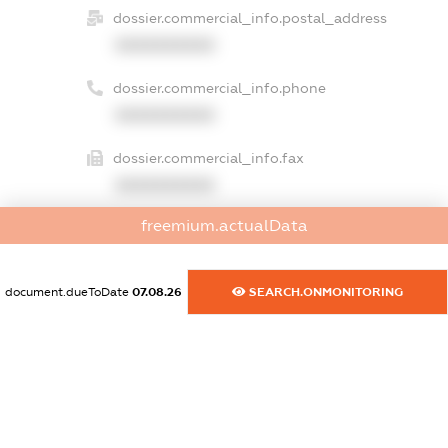
dossier.commercial_info.postal_address
XXXXXXXXXX
dossier.commercial_info.phone
XXXXXXXXXX
dossier.commercial_info.fax
XXXXXXXXXX
freemium.actualData
dossier.commercial_info.email
XXXXXXXXXX
document.dueToDate
07.08.26
SEARCH.ONMONITORING
dossier.commercial_info.website
XXXXXXXXXX
dossier.commercial_info.activity
XXXXXXXXXX