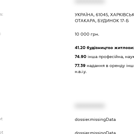
XXXXXXXXXX
s:
УКРАЇНА, 61045, ХАРКІВСЬ
ОТАКАРА, БУДИНОК 17-Б
:
10 000 грн.
41.20
будівництво житлових
74.90
інша професійна, науков
77.39
надання в оренду інши
н.в.і.у.
XXXXXXXXXX
bt
dossier.missingData
bt
dossier.missingData