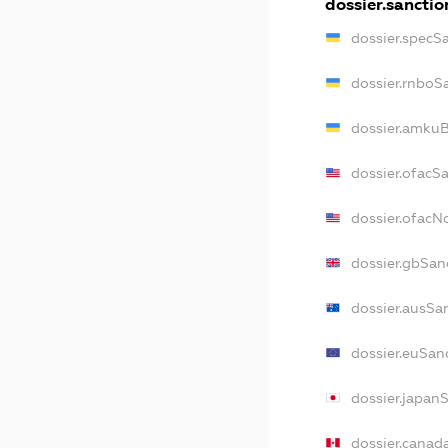
dossier.sanctio
dossier.specS
dossier.rnboS
dossier.amkuB
dossier.ofacS
dossier.ofac
dossier.gbSan
dossier.ausSa
dossier.euSan
dossier.japan
dossier.canad