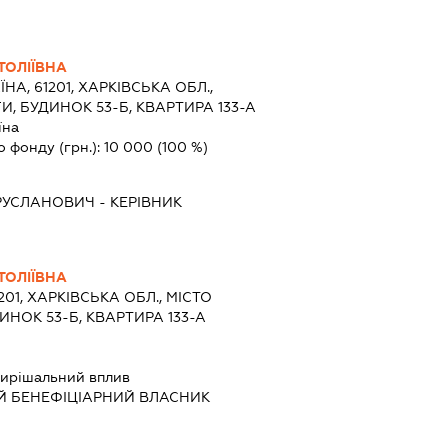
ТОЛІЇВНА
ЇНА, 61201, ХАРКІВСЬКА ОБЛ.,
И, БУДИНОК 53-Б, КВАРТИРА 133-А
їна
о фонду (грн.):
10 000
(100 %)
РУСЛАНОВИЧ
-
КЕРІВНИК
ТОЛІЇВНА
201, ХАРКІВСЬКА ОБЛ., МІСТО
ИНОК 53-Б, КВАРТИРА 133-А
ирішальний вплив
Й БЕНЕФІЦІАРНИЙ ВЛАСНИК