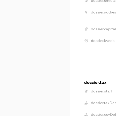
dossier.smida:
dossier.addres
dossier.capital
dossier.kveds:
dossier.tax
dossier.staff
dossier.taxDe
dossier.esvDe