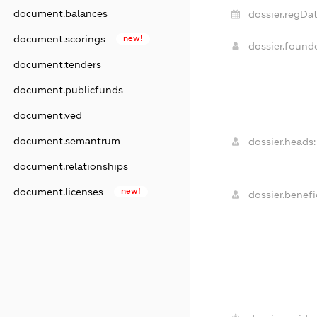
document.balances
dossier.regDat
document.scorings
new!
dossier.found
document.tenders
document.publicfunds
document.ved
document.semantrum
dossier.heads:
document.relationships
document.licenses
new!
dossier.benefic