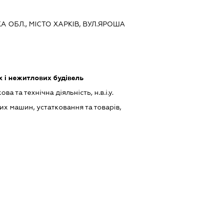
КА ОБЛ., МІСТО ХАРКІВ, ВУЛ.ЯРОША
 і нежитлових будівель
а та технічна діяльність, н.в.і.у.
х машин, устатковання та товарів,