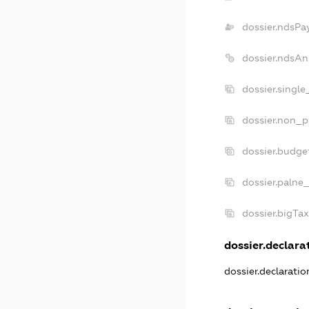
dossier.ndsPa
dossier.ndsAn
dossier.singl
dossier.non_p
dossier.budge
dossier.palne_
dossier.bigTa
dossier.declarat
dossier.declarati