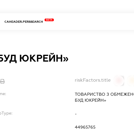
BETA
CAHEADER.PERSSEARCH
 БУД ЮКРЕЙН»
riskFactors.title
0
0
me:
ТОВАРИСТВО З ОБМЕЖЕН
БУД ЮКРЕЙН»
bType:
-
44965765