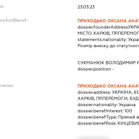
e:
23.03.23
ersAndBenef:
ПРИХОДЬКО ОКСАНА АНА
dossier.founderAddress
УКРА
МІСТО ХАРКІВ, ПР.ПЕРЕМОГ
statements.nationality:
Укра
Розмір внеску до статутног
СУКМАНЮК ВОЛОДИМИР 
dossier.position -
iaries:
ПРИХОДЬКО ОКСАНА АНА
dossier.address:
УКРАЇНА, 61
ХАРКІВ, ПР.ПЕРЕМОГИ, БУД
dossier.nationality:
Україна
dossier.benefInterest:
100
dossier.benefType:
Прямий в
dossier.benefRole:
КІНЦЕВИ