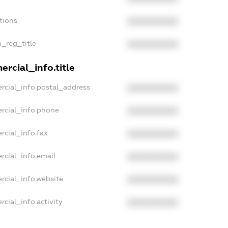
tions
XXXXXXXXXX
n_reg_title
XXXXXXXXXX
rcial_info.title
rcial_info.postal_address
XXXXXXXXXX
rcial_info.phone
XXXXXXXXXX
rcial_info.fax
XXXXXXXXXX
rcial_info.email
XXXXXXXXXX
rcial_info.website
XXXXXXXXXX
cial_info.activity
XXXXXXXXXX