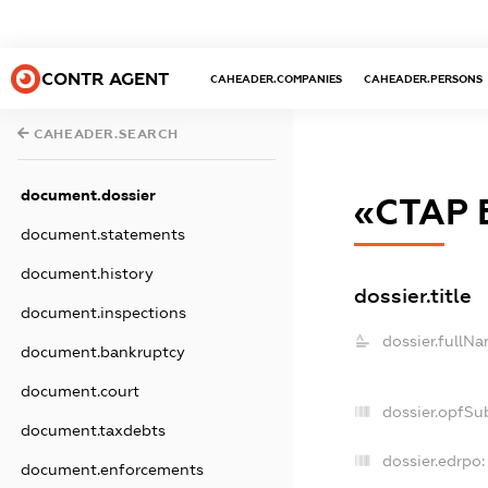
CONTR AGENT
CAHEADER.COMPANIES
CAHEADER.PERSONS
CAHEADER.SEARCH
document.dossier
«СТАР
document.statements
document.history
dossier.title
document.inspections
dossier.fullNa
document.bankruptcy
document.court
dossier.opfSu
document.taxdebts
dossier.edrpo:
document.enforcements