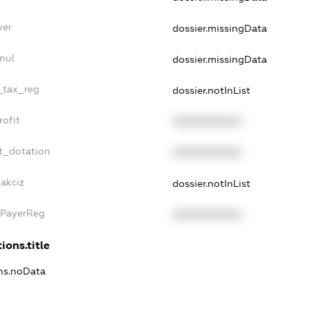
yer
dossier.missingData
nul
dossier.missingData
e_tax_reg
dossier.notInList
rofit
XXXXXXXXXX
t_dotation
XXXXXXXXXX
akciz
dossier.notInList
xPayerReg
XXXXXXXXXX
ions.title
ons.noData