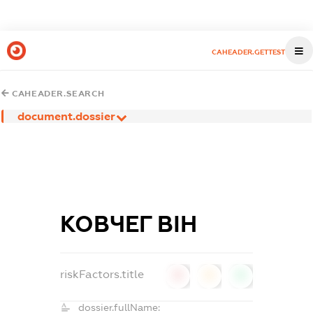
CAHEADER.GETTEST
CAHEADER.SEARCH
document.dossier
КОВЧЕГ ВІН
riskFactors.title
0
0
0
dossier.fullName: