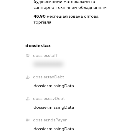
будівельними матеріалами та
санітарно-технічним обладнанням
46.90
неспеціалізована оптова
торгівля
dossier.tax
dossier.staff
XXXXXXXXXX
dossier.taxDebt
dossier.missingData
dossier.esvDebt
dossier.missingData
dossier.ndsPayer
dossier.missingData