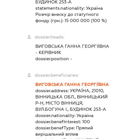
БУДИНОК 253-А
statements.nationality:
Україна
Розмір внеску до статутного
фонду (грн.):
15 000 000
(100 %)
dossier.heads:
ВИГОВСЬКА ГАННА ГЕОРГІЇВНА
-
КЕРІВНИК
dossier.position -
dossier.beneficiaries:
ВИГОВСЬКА ГАННА ГЕОРГІЇВНА
dossier.address:
УКРАЇНА, 21010,
ВІННИЦЬКА ОБЛ., ВІННИЦЬКИЙ
Р-Н, МІСТО ВІННИЦЯ,
ВУЛ.БОГУНА І., БУДИНОК 253-А
dossier.nationality:
Україна
dossier.benefInterest:
100
dossier.benefType:
Прямий
вирішальний вплив