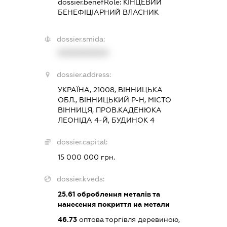
dossier.benefRole:
КІНЦЕВИЙ
БЕНЕФІЦІАРНИЙ ВЛАСНИК
dossier.smida:
XXXXXXXXXX
dossier.address:
УКРАЇНА, 21008, ВІННИЦЬКА
ОБЛ., ВІННИЦЬКИЙ Р-Н, МІСТО
ВІННИЦЯ, ПРОВ.КАДЕНЮКА
ЛЕОНІДА 4-Й, БУДИНОК 4
dossier.capital:
15 000 000 грн.
dossier.kveds:
25.61
оброблення металів та
нанесення покриття на метали
46.73
оптова торгівля деревиною,