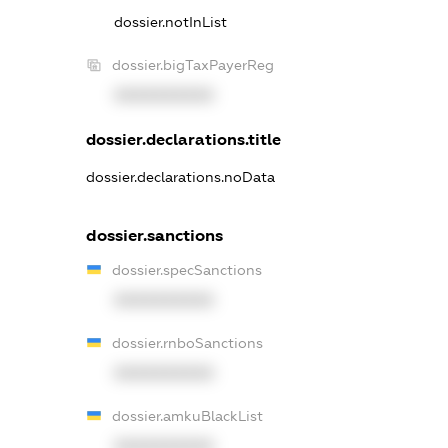
dossier.notInList
dossier.bigTaxPayerReg
XXXXXXXXXX
dossier.declarations.title
dossier.declarations.noData
dossier.sanctions
dossier.specSanctions
XXXXXXXXXX
dossier.rnboSanctions
XXXXXXXXXX
dossier.amkuBlackList
XXXXXXXXXX