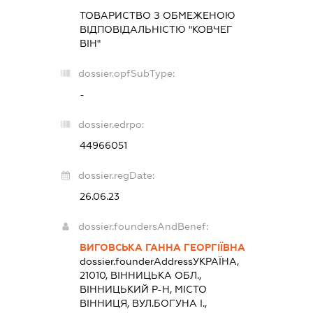
ТОВАРИСТВО З ОБМЕЖЕНОЮ
ВІДПОВІДАЛЬНІСТЮ "КОВЧЕГ
ВІН"
dossier.opfSubType:
-
dossier.edrpo:
44966051
dossier.regDate:
26.06.23
dossier.foundersAndBenef:
ВИГОВСЬКА ГАННА ГЕОРГІЇВНА
dossier.founderAddress
УКРАЇНА,
21010, ВІННИЦЬКА ОБЛ.,
ВІННИЦЬКИЙ Р-Н, МІСТО
ВІННИЦЯ, ВУЛ.БОГУНА І.,