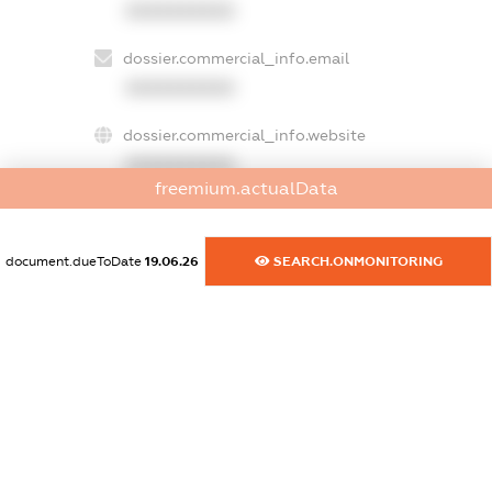
XXXXXXXXXX
dossier.commercial_info.email
XXXXXXXXXX
dossier.commercial_info.website
XXXXXXXXXX
freemium.actualData
dossier.commercial_info.activity
XXXXXXXXXX
document.dueToDate
19.06.26
SEARCH.ONMONITORING
freemium.exampleText_1
freemium.exampleText_2
freemium.anonymousPerSearch2
FREEMIUM.DETAILS
FREEMIUM.REGISTER