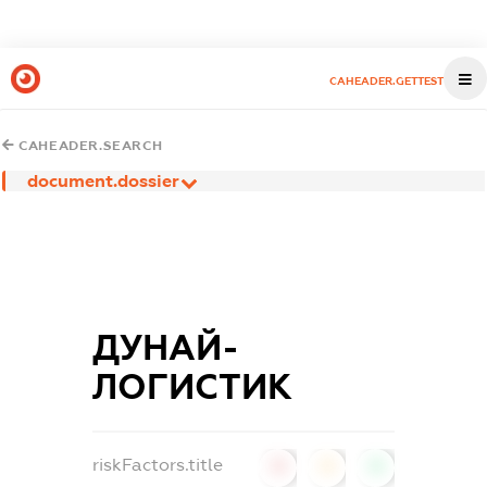
CAHEADER.GETTEST
CAHEADER.SEARCH
document.dossier
ДУНАЙ-
ЛОГИСТИК
riskFactors.title
0
0
0