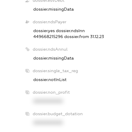
dossier.esvDebt
dossier.missingData
dossier.ndsPayer
dossier.yes
dossier.ndsInn
449668215296
dossier.from 31.12.23
dossier.ndsAnnul
dossier.missingData
dossier.single_tax_reg
dossier.notInList
dossier.non_profit
XXXXXXXXXX
dossier.budget_dotation
XXXXXXXXXX