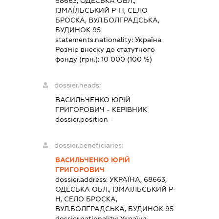
68663, ОДЕСЬКА ОБЛ.,
ІЗМАЇЛЬСЬКИЙ Р-Н, СЕЛО
БРОСКА, ВУЛ.БОЛГРАДСЬКА,
БУДИНОК 95
statements.nationality:
Україна
Розмір внеску до статутного
фонду (грн.):
10 000
(100 %)
dossier.heads:
ВАСИЛЬЧЕНКО ЮРІЙ
ГРИГОРОВИЧ
-
КЕРІВНИК
dossier.position -
dossier.beneficiaries:
ВАСИЛЬЧЕНКО ЮРІЙ
ГРИГОРОВИЧ
dossier.address:
УКРАЇНА, 68663,
ОДЕСЬКА ОБЛ., ІЗМАЇЛЬСЬКИЙ Р-
Н, СЕЛО БРОСКА,
ВУЛ.БОЛГРАДСЬКА, БУДИНОК 95
dossier.nationality:
Україна