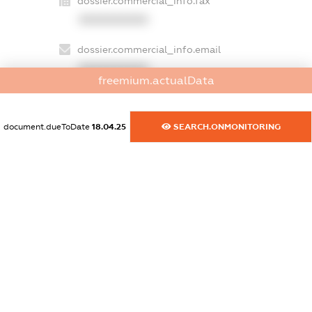
dossier.commercial_info.fax
XXXXXXXXXX
dossier.commercial_info.email
XXXXXXXXXX
freemium.actualData
dossier.commercial_info.website
XXXXXXXXXX
document.dueToDate
18.04.25
SEARCH.ONMONITORING
dossier.commercial_info.activity
XXXXXXXXXX
freemium.exampleText_1
freemium.exampleText_2
freemium.anonymousPerSearch2
FREEMIUM.DETAILS
FREEMIUM.REGISTER