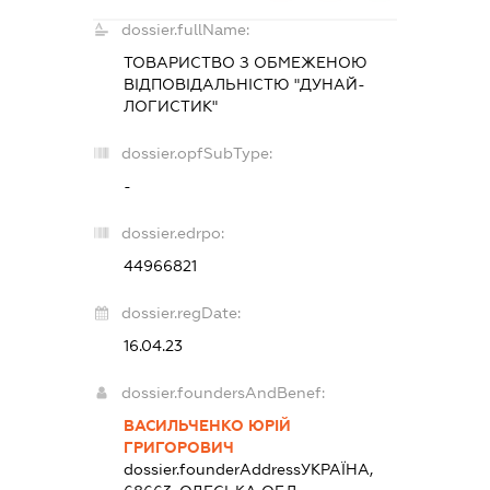
dossier.fullName:
ТОВАРИСТВО З ОБМЕЖЕНОЮ
ВІДПОВІДАЛЬНІСТЮ "ДУНАЙ-
ЛОГИСТИК"
dossier.opfSubType:
-
dossier.edrpo:
44966821
dossier.regDate:
16.04.23
dossier.foundersAndBenef:
ВАСИЛЬЧЕНКО ЮРІЙ
ГРИГОРОВИЧ
dossier.founderAddress
УКРАЇНА,