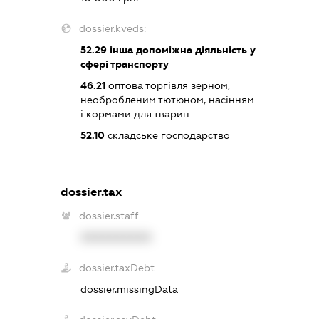
dossier.kveds:
52.29
інша допоміжна діяльність у
сфері транспорту
46.21
оптова торгівля зерном,
необробленим тютюном, насінням
і кормами для тварин
52.10
складське господарство
dossier.tax
dossier.staff
XXXXXXXXXX
dossier.taxDebt
dossier.missingData