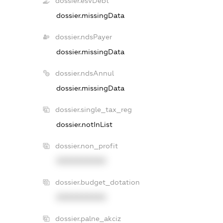
dossier.esvDebt
dossier.missingData
dossier.ndsPayer
dossier.missingData
dossier.ndsAnnul
dossier.missingData
dossier.single_tax_reg
dossier.notInList
dossier.non_profit
XXXXXXXXXX
dossier.budget_dotation
XXXXXXXXXX
dossier.palne_akciz