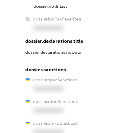
dossier.notInList
dossier.bigTaxPayerReg
XXXXXXXXXX
dossier.declarations.title
dossier.declarations.noData
dossier.sanctions
dossier.specSanctions
XXXXXXXXXX
dossier.rnboSanctions
XXXXXXXXXX
dossier.amkuBlackList
XXXXXXXXXX