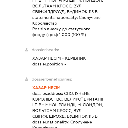
І ПІВНІЧНОЇ ІРЛАНДІЇ, М. ЛОНДОН,
ВОЛЬТХАМ КРОСС, ВУЛ.
СВІНФІЛДРОУД, БУДИНОК 115 Б
statements.nationality:
Сполучене
Королівство
Розмір внеску до статутного
фонду (грн.):
1 000
(100 %)
dossier.heads:
ХАЗАР НЕСІМ
-
КЕРІВНИК
dossier.position -
dossier.beneficiaries:
ХАЗАР НЕСІМ
dossier.address:
СПОЛУЧЕНЕ
КОРОЛІВСТВО, ВЕЛИКОЇ БРИТАНІЇ
І ПІВНІЧНОЇ ІРЛАНДІЇ, М. ЛОНДОН,
ВОЛЬТХАМ КРОСС, ВУЛ.
СВІНФІЛДРОУД, БУДИНОК 115 Б
dossier.nationality:
Сполучене
Королівство