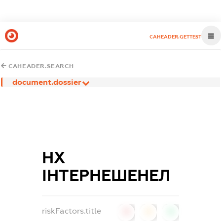
CAHEADER.GETTEST
CAHEADER.SEARCH
document.dossier
НХ
ІНТЕРНЕШЕНЕЛ
riskFactors.title
0
0
0