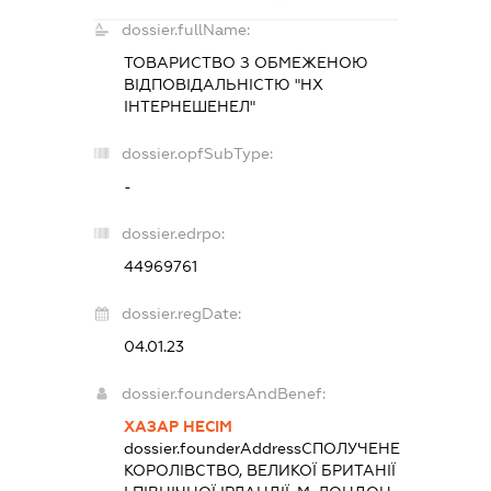
dossier.fullName:
ТОВАРИСТВО З ОБМЕЖЕНОЮ
ВІДПОВІДАЛЬНІСТЮ "НХ
ІНТЕРНЕШЕНЕЛ"
dossier.opfSubType:
-
dossier.edrpo:
44969761
dossier.regDate:
04.01.23
dossier.foundersAndBenef:
ХАЗАР НЕСІМ
dossier.founderAddress
СПОЛУЧЕНЕ
КОРОЛІВСТВО, ВЕЛИКОЇ БРИТАНІЇ