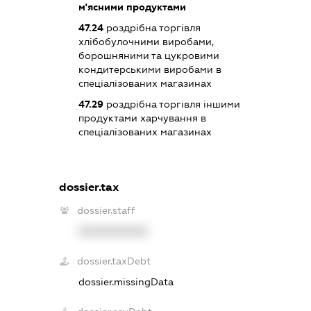
м'ясними продуктами
47.24
роздрібна торгівля
хлібобулочними виробами,
борошняними та цукровими
кондитерськими виробами в
спеціалізованих магазинах
47.29
роздрібна торгівля іншими
продуктами харчування в
спеціалізованих магазинах
dossier.tax
dossier.staff
XXXXXXXXXX
dossier.taxDebt
dossier.missingData