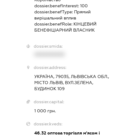
dossier.benefInterest:
100
dossier.benefType:
Прямий
вирішальний вплив
dossier.benefRole:
КІНЦЕВИЙ
БЕНЕФІЦІАРНИЙ ВЛАСНИК
dossier.smida:
XXXXXXXXXX
dossier.address:
УКРАЇНА, 79035, ЛЬВІВСЬКА ОБЛ.,
МІСТО ЛЬВІВ, ВУЛ.ЗЕЛЕНА,
БУДИНОК 109
dossier.capital:
1 000 грн.
dossier.kveds:
46.32
оптова торгівля м'ясом і