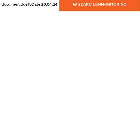
document.dueToDate
20.04.24
SEARCH.ONMONITORING
dossier.commercial_info.email
XXXXXXXXXX
dossier.commercial_info.website
XXXXXXXXXX
dossier.commercial_info.activity
XXXXXXXXXX
freemium.exampleText_1
freemium.exampleText_2
freemium.anonymousPerSearch2
FREEMIUM.DETAILS
FREEMIUM.REGISTER