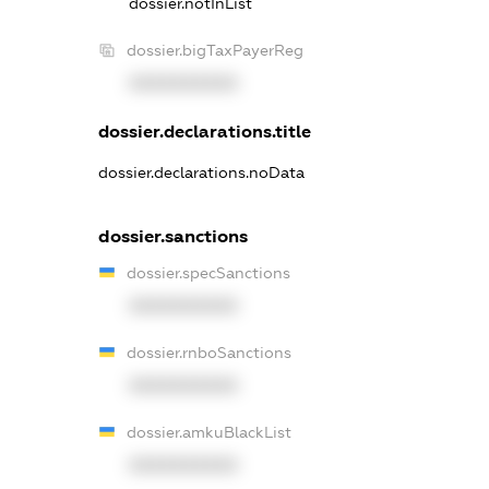
dossier.notInList
dossier.bigTaxPayerReg
XXXXXXXXXX
dossier.declarations.title
dossier.declarations.noData
dossier.sanctions
dossier.specSanctions
XXXXXXXXXX
dossier.rnboSanctions
XXXXXXXXXX
dossier.amkuBlackList
XXXXXXXXXX