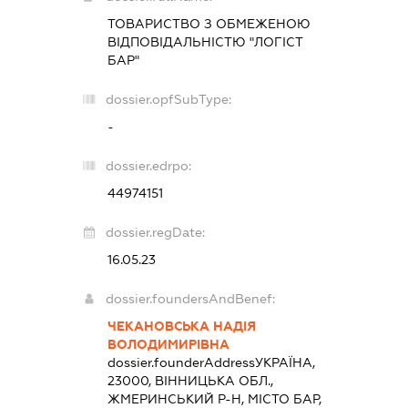
ТОВАРИСТВО З ОБМЕЖЕНОЮ
ВІДПОВІДАЛЬНІСТЮ "ЛОГІСТ
БАР"
dossier.opfSubType:
-
dossier.edrpo:
44974151
dossier.regDate:
16.05.23
dossier.foundersAndBenef:
ЧЕКАНОВСЬКА НАДІЯ
ВОЛОДИМИРІВНА
dossier.founderAddress
УКРАЇНА,
23000, ВІННИЦЬКА ОБЛ.,
ЖМЕРИНСЬКИЙ Р-Н, МІСТО БАР,