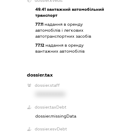
dossier.kveds:
49.41
вантажний автомобільний
транспорт
77.11
надання в оренду
автомобілів і легкових
автотранспортних засобів
77.12
надання в оренду
вантажних автомобілів
dossier.tax
dossier.staff
XXXXXXXXXX
dossier.taxDebt
dossier.missingData
dossier.esvDebt