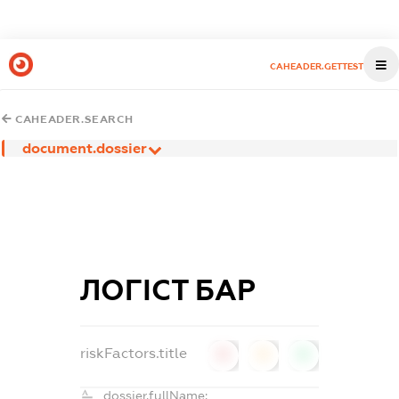
CAHEADER.GETTEST
CAHEADER.SEARCH
document.dossier
ЛОГІСТ БАР
riskFactors.title
0
0
0
dossier.fullName: