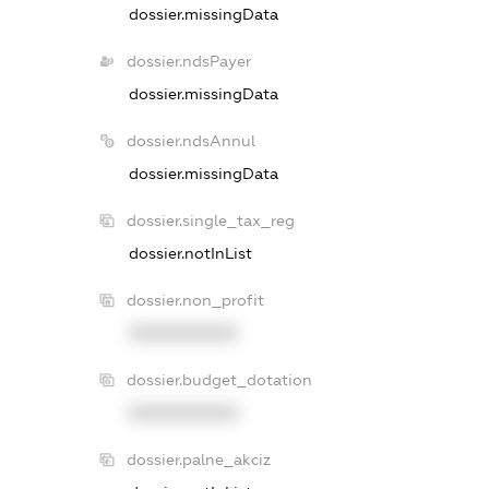
dossier.missingData
dossier.ndsPayer
dossier.missingData
dossier.ndsAnnul
dossier.missingData
dossier.single_tax_reg
dossier.notInList
dossier.non_profit
XXXXXXXXXX
dossier.budget_dotation
XXXXXXXXXX
dossier.palne_akciz