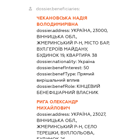
dossier.beneficiaries:
ЧЕКАНОВСЬКА НАДІЯ
ВОЛОДИМИРІВНА
dossier.address:
УКРАЇНА, 23000,
ВІННИЦЬКА ОБЛ.,
ЖМЕРИНСЬКИЙ Р-Н, МІСТО БАР,
ВУЛ.ГЕРОЇВ МАЙДАНУ,
БУДИНОК 19, КВАРТИРА 38
dossier.nationality:
Україна
dossier.benefInterest:
50
dossier.benefType:
Прямий
вирішальний вплив
dossier.benefRole:
КІНЦЕВИЙ
БЕНЕФІЦІАРНИЙ ВЛАСНИК
РИГА ОЛЕКСАНДР
МИХАЙЛОВИЧ
dossier.address:
УКРАЇНА, 23027,
ВІННИЦЬКА ОБЛ.,
ЖМЕРИНСЬКИЙ Р-Н, СЕЛО
ТЕРЕШКИ, ВУЛ.ПОЛЬОВА,