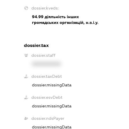
dossier.kveds:
94.99
діяльність інших
громадських організацій, н.в.і.у.
dossier.tax
dossier.staff
XXXXXXXXXX
dossier.taxDebt
dossier.missingData
dossier.esvDebt
dossier.missingData
dossier.ndsPayer
dossier.missingData