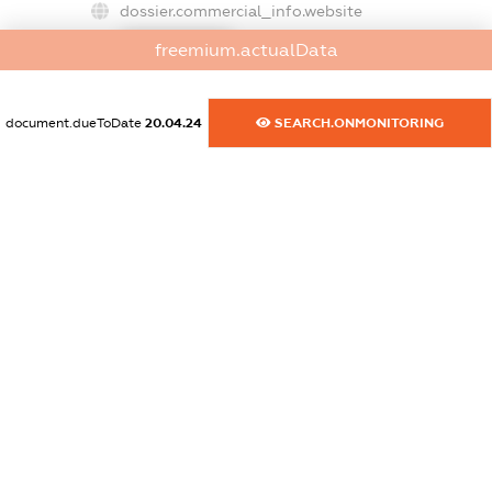
dossier.commercial_info.website
XXXXXXXXXX
freemium.actualData
dossier.commercial_info.activity
XXXXXXXXXX
document.dueToDate
20.04.24
SEARCH.ONMONITORING
freemium.exampleText_1
freemium.exampleText_2
freemium.anonymousPerSearch2
FREEMIUM.DETAILS
FREEMIUM.REGISTER