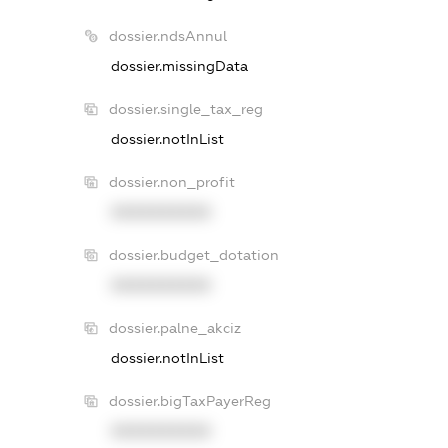
dossier.ndsAnnul
dossier.missingData
dossier.single_tax_reg
dossier.notInList
dossier.non_profit
XXXXXXXXXX
dossier.budget_dotation
XXXXXXXXXX
dossier.palne_akciz
dossier.notInList
dossier.bigTaxPayerReg
XXXXXXXXXX