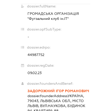
dossier.fullName:
ГРОМАДСЬКА ОРГАНІЗАЦІЯ
"Футзальний клуб ін.ІТ"
dossier.opfSubType:
-
dossier.edrpo:
44987752
dossier.regDate:
09.02.23
dossier.foundersAndBenef:
ЗАДОРОЖНИЙ ІГОР РОМАНОВИЧ
dossier.founderAddress
УКРАЇНА,
79043, ЛЬВІВСЬКА ОБЛ., МІСТО
ЛЬВІВ, ВУЛ.НАУКОВА, БУДИНОК
94, КВАРТИРА 88