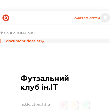
CAHEADER.GETTEST
CAHEADER.SEARCH
document.dossier
Футзальний
клуб ін.ІТ
riskFactors.title
0
0
0