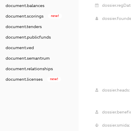
dossier.regDat
document.balances
document.scorings
new!
dossier.found
document.tenders
document.publicfunds
document.ved
document.semantrum
document.relationships
document.licenses
new!
dossier.heads:
dossier.benefic
dossier.smida: