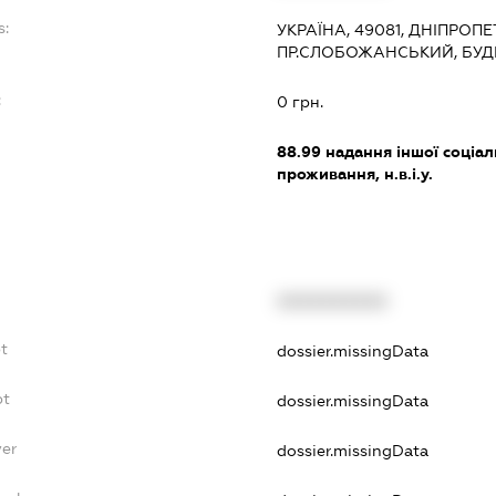
s:
УКРАЇНА, 49081, ДНІПРОП
ПР.СЛОБОЖАНСЬКИЙ, БУД
:
0 грн.
88.99
надання іншої соціал
проживання, н.в.і.у.
XXXXXXXXXX
t
dossier.missingData
bt
dossier.missingData
yer
dossier.missingData