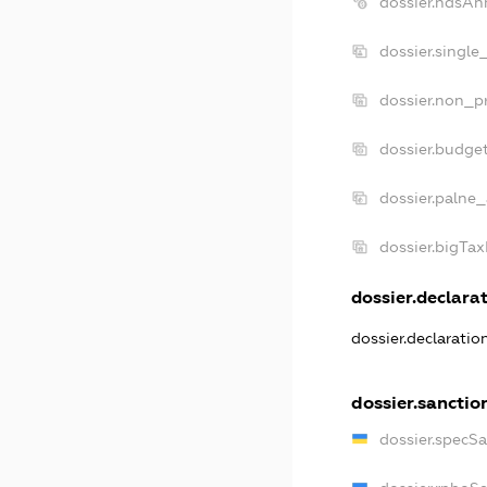
dossier.ndsAn
dossier.single
dossier.non_pr
dossier.budge
dossier.palne_
dossier.bigTa
dossier.declarat
dossier.declarati
dossier.sanctio
dossier.specS