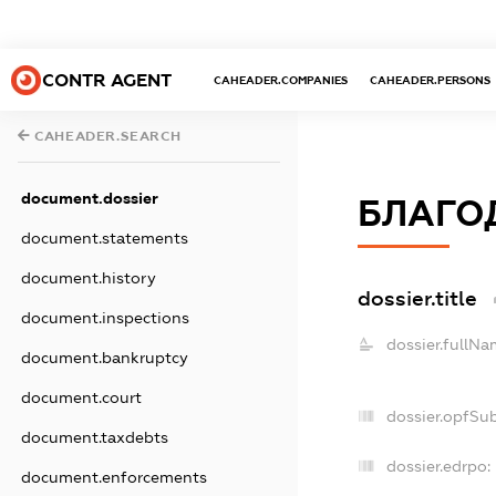
CONTR AGENT
CAHEADER.COMPANIES
CAHEADER.PERSONS
CAHEADER.SEARCH
document.dossier
БЛАГО
document.statements
document.history
dossier.title
document.inspections
dossier.fullNa
document.bankruptcy
document.court
dossier.opfSu
document.taxdebts
dossier.edrpo:
document.enforcements