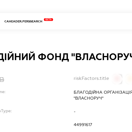
BETA
CAHEADER.PERSSEARCH
ДІЙНИЙ ФОНД "ВЛАСНОРУ
riskFactors.title
0
0
me:
БЛАГОДІЙНА ОРГАНІЗАЦІ
"ВЛАСНОРУЧ"
bType:
-
44991617