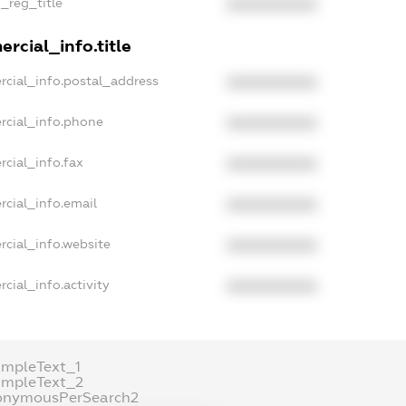
n_reg_title
XXXXXXXXXX
rcial_info.title
rcial_info.postal_address
XXXXXXXXXX
rcial_info.phone
XXXXXXXXXX
cial_info.fax
XXXXXXXXXX
rcial_info.email
XXXXXXXXXX
rcial_info.website
XXXXXXXXXX
cial_info.activity
XXXXXXXXXX
ampleText_1
ampleText_2
onymousPerSearch2