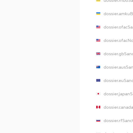
dossier.rnboS
dossier.amkuB
dossier.ofacS
dossier.ofacN
dossier.gbSan
dossier.ausSa
dossier.euSan
dossier.japan
dossier.canad
dossier.rfSanc