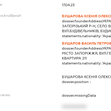
e:
17.04.23
ersAndBenef:
БУШАРОВА КСЕНІЯ ОЛЕКС
dossier.founderAddress
УКРА
ЗАПОРІЗЬКИЙ Р-Н, СЕЛО 
ВУЛ.БУДІВЕЛЬНИКІВ, БУДИН
statements.nationality:
Укра
БУШАРОВ ВАСИЛЬ ПЕТРО
dossier.founderAddress
УКРА
МІСТО ЗАПОРІЖЖЯ, ВУЛ.ГЕ
КВАРТИРА 211
statements.nationality:
Укра
БУШАРОВА КСЕНІЯ ОЛЕКС
dossier.position -
iaries:
dossier.missingData
XXXXXXXXXX