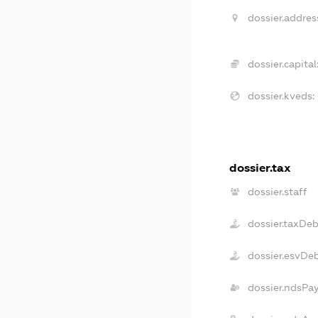
dossier.addres
dossier.capital
dossier.kveds:
dossier.tax
dossier.staff
dossier.taxDeb
dossier.esvDe
dossier.ndsPa