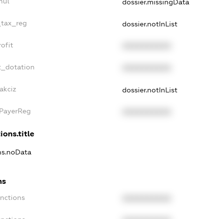
nul
dossier.missingData
_tax_reg
dossier.notInList
ofit
XXXXXXXXXX
t_dotation
XXXXXXXXXX
akciz
dossier.notInList
xPayerReg
XXXXXXXXXX
ions.title
ons.noData
ns
anctions
XXXXXXXXXX