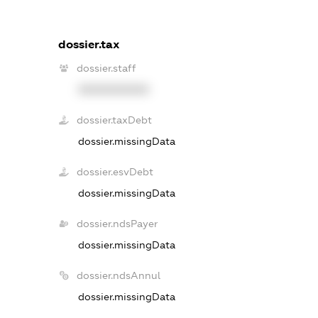
dossier.tax
dossier.staff
XXXXXXXXXX
dossier.taxDebt
dossier.missingData
dossier.esvDebt
dossier.missingData
dossier.ndsPayer
dossier.missingData
dossier.ndsAnnul
dossier.missingData