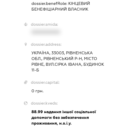
dossier.benefRole:
КІНЦЕВИЙ
БЕНЕФІЦІАРНИЙ ВЛАСНИК
dossier.smida:
XXXXXXXXXX
dossier.address:
УКРАЇНА, 33003, РІВНЕНСЬКА
ОБЛ., РІВНЕНСЬКИЙ Р-Н, МІСТО
РІВНЕ, ВУЛ.СІРКА ІВАНА, БУДИНОК
11-Б
dossier.capital:
0 грн.
dossier.kveds:
88.99
надання іншої соціальної
допомоги без забезпечення
проживання, н.в.і.у.