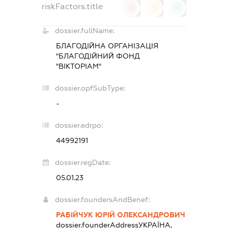
riskFactors.title
0
0
0
dossier.fullName:
БЛАГОДІЙНА ОРГАНІЗАЦІЯ
"БЛАГОДІЙНИЙ ФОНД
"ВІКТОРІАМ"
dossier.opfSubType:
-
dossier.edrpo:
44992191
dossier.regDate:
05.01.23
dossier.foundersAndBenef:
РАБІЙЧУК ЮРІЙ ОЛЕКСАНДРОВИЧ
dossier.founderAddress
УКРАЇНА,