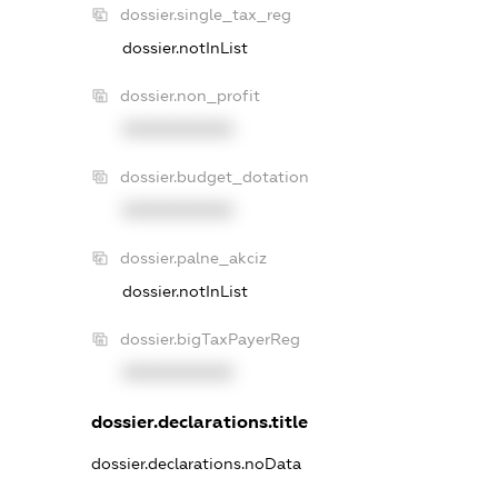
dossier.single_tax_reg
dossier.notInList
dossier.non_profit
XXXXXXXXXX
dossier.budget_dotation
XXXXXXXXXX
dossier.palne_akciz
dossier.notInList
dossier.bigTaxPayerReg
XXXXXXXXXX
dossier.declarations.title
dossier.declarations.noData