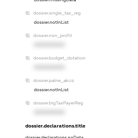
dossier.single_tax_reg
dossier.notInList
dossier.non_profit
XXXXXXXXXX
dossier.budget_dotation
XXXXXXXXXX
dossier.palne_akciz
dossier.notInList
dossier.bigTaxPayerReg
XXXXXXXXXX
dossier.declarations.title
dossier.declarations.noData