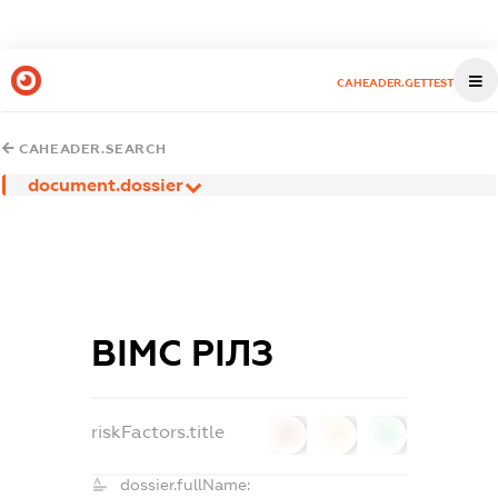
CAHEADER.GETTEST
CAHEADER.SEARCH
document.dossier
ВІМС РІЛЗ
riskFactors.title
0
0
0
dossier.fullName: