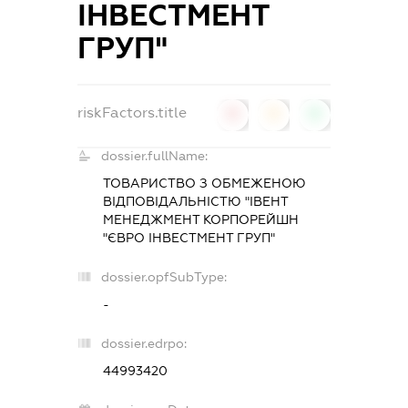
ІНВЕСТМЕНТ
ГРУП"
riskFactors.title
0
0
0
dossier.fullName:
ТОВАРИСТВО З ОБМЕЖЕНОЮ
ВІДПОВІДАЛЬНІСТЮ "ІВЕНТ
МЕНЕДЖМЕНТ КОРПОРЕЙШН
"ЄВРО ІНВЕСТМЕНТ ГРУП"
dossier.opfSubType:
-
dossier.edrpo:
44993420