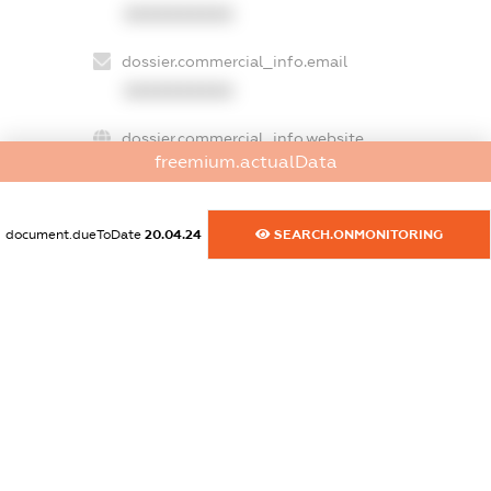
XXXXXXXXXX
dossier.commercial_info.email
XXXXXXXXXX
dossier.commercial_info.website
freemium.actualData
XXXXXXXXXX
dossier.commercial_info.activity
document.dueToDate
20.04.24
SEARCH.ONMONITORING
XXXXXXXXXX
freemium.exampleText_1
freemium.exampleText_2
freemium.anonymousPerSearch2
FREEMIUM.DETAILS
FREEMIUM.REGISTER