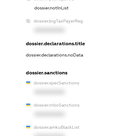
dossier.notInList
dossier.bigTaxPayerReg
XXXXXXXXXX
dossier.declarations.title
dossier.declarations.noData
dossier.sanctions
dossier.specSanctions
XXXXXXXXXX
dossier.rnboSanctions
XXXXXXXXXX
dossier.amkuBlackList