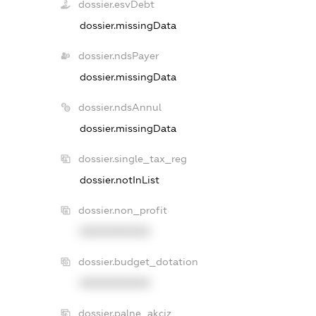
dossier.esvDebt
dossier.missingData
dossier.ndsPayer
dossier.missingData
dossier.ndsAnnul
dossier.missingData
dossier.single_tax_reg
dossier.notInList
dossier.non_profit
XXXXXXXXXX
dossier.budget_dotation
XXXXXXXXXX
dossier.palne_akciz