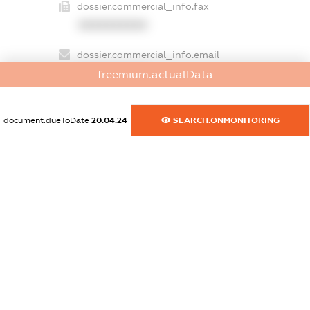
dossier.commercial_info.fax
XXXXXXXXXX
dossier.commercial_info.email
XXXXXXXXXX
freemium.actualData
dossier.commercial_info.website
document.dueToDate
20.04.24
SEARCH.ONMONITORING
XXXXXXXXXX
dossier.commercial_info.activity
XXXXXXXXXX
freemium.exampleText_1
freemium.exampleText_2
freemium.anonymousPerSearch2
FREEMIUM.DETAILS
FREEMIUM.REGISTER