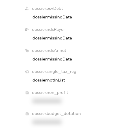
dossier.esvDebt
dossier.missingData
dossier.ndsPayer
dossier.missingData
dossier.ndsAnnul
dossier.missingData
dossier.single_tax_reg
dossier.notInList
dossier.non_profit
XXXXXXXXXX
dossier.budget_dotation
XXXXXXXXXX