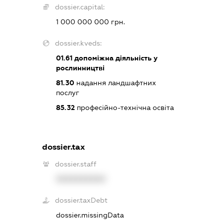
dossier.capital:
1 000 000 000 грн.
dossier.kveds:
01.61
допоміжна діяльність у
рослинництві
81.30
надання ландшафтних
послуг
85.32
професійно-технічна освіта
dossier.tax
dossier.staff
XXXXXXXXXX
dossier.taxDebt
dossier.missingData