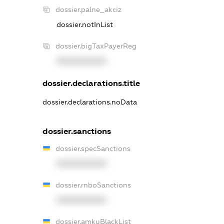
dossier.palne_akciz
dossier.notInList
dossier.bigTaxPayerReg
XXXXXXXXXX
dossier.declarations.title
dossier.declarations.noData
dossier.sanctions
dossier.specSanctions
XXXXXXXXXX
dossier.rnboSanctions
XXXXXXXXXX
dossier.amkuBlackList