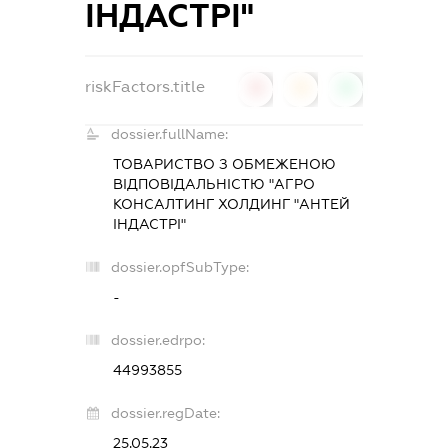
ІНДАСТРІ"
riskFactors.title
0
0
0
dossier.fullName:
ТОВАРИСТВО З ОБМЕЖЕНОЮ
ВІДПОВІДАЛЬНІСТЮ "АГРО
КОНСАЛТИНГ ХОЛДИНГ "АНТЕЙ
ІНДАСТРІ"
dossier.opfSubType:
-
dossier.edrpo:
44993855
dossier.regDate:
25.05.23