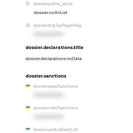
dossier.palne_akciz
dossier.notInList
dossier.bigTaxPayerReg
XXXXXXXXXX
dossier.declarations.title
dossier.declarations.noData
dossier.sanctions
dossier.specSanctions
XXXXXXXXXX
dossier.rnboSanctions
XXXXXXXXXX
dossier.amkuBlackList