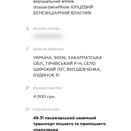
вирішальний вплив
dossier.benefRole:
КІНЦЕВИЙ
БЕНЕФІЦІАРНИЙ ВЛАСНИК
dossier.smida:
XXXXXXXXXX
dossier.address:
УКРАЇНА, 90516, ЗАКАРПАТСЬКА
ОБЛ., ТЯЧІВСЬКИЙ Р-Н, СЕЛО
ШИРОКИЙ ЛУГ, ВУЛ.ШЕВЧЕНКА,
БУДИНОК 31
dossier.capital:
4 000 грн.
dossier.kveds:
49.31
пасажирський наземний
транспорт міського та приміського
сполучення