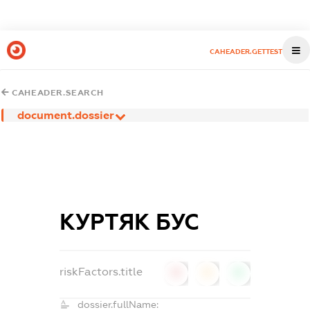
CAHEADER.GETTEST
CAHEADER.SEARCH
document.dossier
КУРТЯК БУС
riskFactors.title
0
0
0
dossier.fullName: