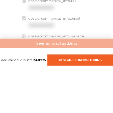
dossier.commercial_info.fax
XXXXXXXXXX
dossier.commercial_info.email
XXXXXXXXXX
dossier.commercial_info.website
XXXXXXXXXX
freemium.actualData
dossier.commercial_info.activity
document.dueToDate
24.09.25
SEARCH.ONMONITORING
XXXXXXXXXX
freemium.exampleText_1
freemium.exampleText_2
freemium.anonymousPerSearch2
FREEMIUM.DETAILS
FREEMIUM.REGISTER