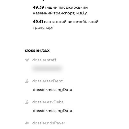
49.39
інший пасажирський
наземний транспорт, н.в.і.у.
49.41
вантажний автомобільний
транспорт
dossier.tax
dossier.staff
XXXXXXXXXX
dossier.taxDebt
dossier.missingData
dossier.esvDebt
dossier.missingData
dossier.ndsPayer