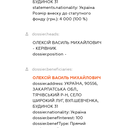
БУДИНОК 31
statements.nationality:
Україна
Розмір внеску до статутного
фонду (грн.):
4 000
(100 %)
dossier.heads:
ОЛЕКСІЙ ВАСИЛЬ МИХАЙЛОВИЧ
-
КЕРІВНИК
dossier.position -
dossier.beneficiaries:
ОЛЕКСІЙ ВАСИЛЬ МИХАЙЛОВИЧ
dossier.address:
УКРАЇНА, 90556,
ЗАКАРПАТСЬКА ОБЛ.,
ТЯЧІВСЬКИЙ Р-Н, СЕЛО
ШИРОКИЙ ЛУГ, ВУЛ.ШЕВЧЕНКА,
БУДИНОК 31
dossier.nationality:
Україна
dossier.benefInterest:
100
dossier.benefType:
Прямий