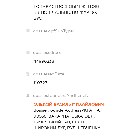
ТОВАРИСТВО З ОБМЕЖЕНОЮ
ВІДПОВІДАЛЬНІСТЮ "КУРТЯК
БУС"
dossier.opfSubType:
-
dossier.edrpo:
44996238
dossier.regDate:
11.07.23
dossier.foundersAndBenef:
ОЛЕКСІЙ ВАСИЛЬ МИХАЙЛОВИЧ
dossier.founderAddress
УКРАЇНА,
90556, ЗАКАРПАТСЬКА ОБЛ.,
ТЯЧІВСЬКИЙ Р-Н, СЕЛО
ШИРОКИЙ ЛУГ, ВУЛ.ШЕВЧЕНКА,