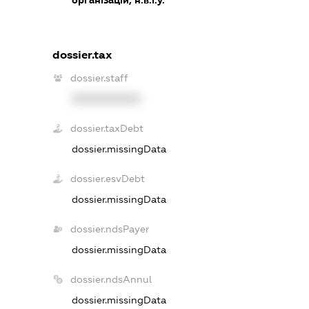
dossier.tax
dossier.staff
XXXXXXXXXX
dossier.taxDebt
dossier.missingData
dossier.esvDebt
dossier.missingData
dossier.ndsPayer
dossier.missingData
dossier.ndsAnnul
dossier.missingData