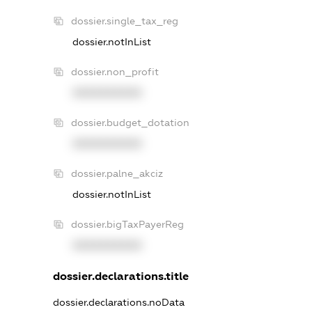
dossier.single_tax_reg
dossier.notInList
dossier.non_profit
XXXXXXXXXX
dossier.budget_dotation
XXXXXXXXXX
dossier.palne_akciz
dossier.notInList
dossier.bigTaxPayerReg
XXXXXXXXXX
dossier.declarations.title
dossier.declarations.noData