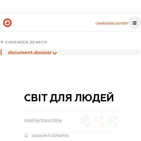
CAHEADER.GETTEST
CAHEADER.SEARCH
document.dossier
СВІТ ДЛЯ ЛЮДЕЙ
riskFactors.title
0
0
0
dossier.fullName: