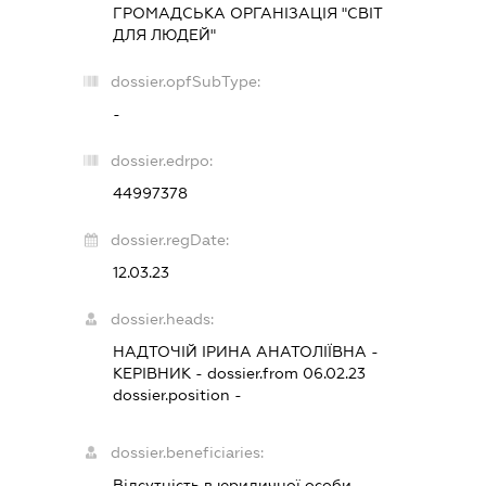
ГРОМАДСЬКА ОРГАНІЗАЦІЯ "СВІТ
ДЛЯ ЛЮДЕЙ"
dossier.opfSubType:
-
dossier.edrpo:
44997378
dossier.regDate:
12.03.23
dossier.heads:
НАДТОЧІЙ ІРИНА АНАТОЛІЇВНА
-
КЕРІВНИК
- dossier.from 06.02.23
dossier.position -
dossier.beneficiaries:
Відсутність в юридичної особи