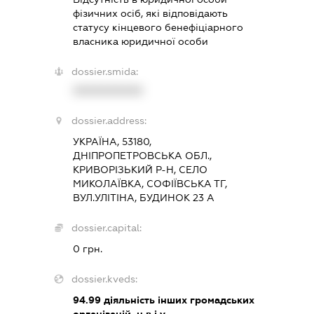
фізичних осіб, які відповідають
статусу кінцевого бенефіціарного
власника юридичної особи
dossier.smida:
XXXXXXXXXX
dossier.address:
УКРАЇНА, 53180,
ДНІПРОПЕТРОВСЬКА ОБЛ.,
КРИВОРІЗЬКИЙ Р-Н, СЕЛО
МИКОЛАЇВКА, СОФІЇВСЬКА ТГ,
ВУЛ.УЛІТІНА, БУДИНОК 23 А
dossier.capital:
0 грн.
dossier.kveds:
94.99
діяльність інших громадських
організацій, н.в.і.у.