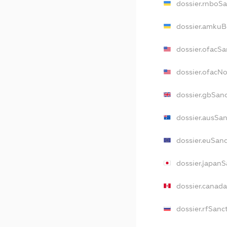
dossier.rnboS
dossier.amkuB
dossier.ofacSa
dossier.ofacN
dossier.gbSan
dossier.ausSa
dossier.euSan
dossier.japan
dossier.canad
dossier.rfSanc