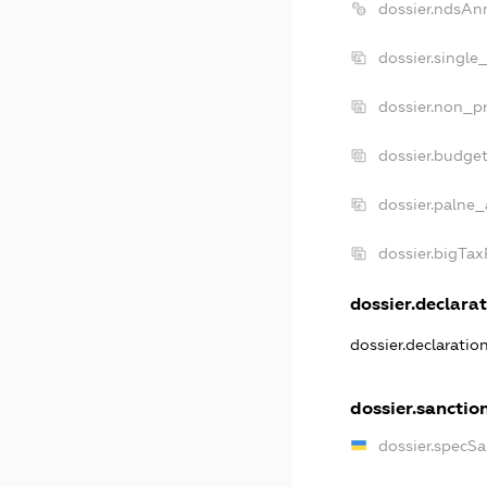
dossier.ndsAn
dossier.single
dossier.non_pr
dossier.budge
dossier.palne_
dossier.bigTa
dossier.declarat
dossier.declarati
dossier.sanctio
dossier.specS