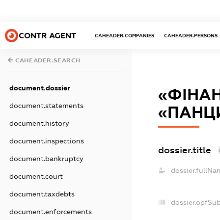
CONTR AGENT
CAHEADER.COMPANIES
CAHEADER.PERSONS
CAHEADER.SEARCH
document.dossier
«ФІНА
document.statements
«ПАНЦ
document.history
document.inspections
dossier.title
document.bankruptcy
dossier.fullNa
document.court
document.taxdebts
dossier.opfSu
document.enforcements