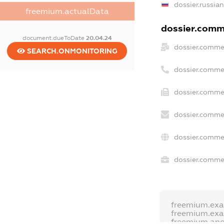
dossier.russia
freemium.actualData
dossier.comme
document.dueToDate
20.04.24
dossier.comme
SEARCH.ONMONITORING
dossier.comme
dossier.commer
dossier.commer
dossier.comme
dossier.commer
freemium.ex
freemium.ex
freemium.an