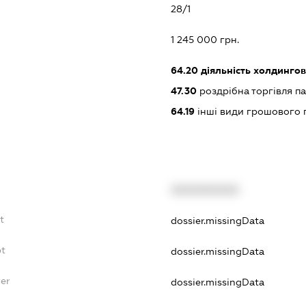
28/1
:
1 245 000 грн.
64.20
діяльність холдингов
47.30
роздрібна торгівля п
64.19
інші види грошового 
XXXXXXXXXX
t
dossier.missingData
bt
dossier.missingData
yer
dossier.missingData