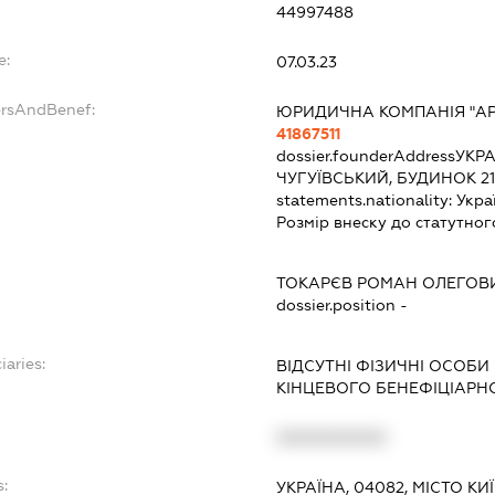
44997488
e:
07.03.23
ersAndBenef:
ЮРИДИЧНА КОМПАНІЯ "АР
41867511
dossier.founderAddress
УКРА
ЧУГУЇВСЬКИЙ, БУДИНОК 21,
statements.nationality:
Укра
Розмір внеску до статутног
ТОКАРЄВ РОМАН ОЛЕГОВ
dossier.position -
iaries:
ВІДСУТНІ ФІЗИЧНІ ОСОБИ
КІНЦЕВОГО БЕНЕФІЦІАРН
XXXXXXXXXX
s:
УКРАЇНА, 04082, МІСТО К