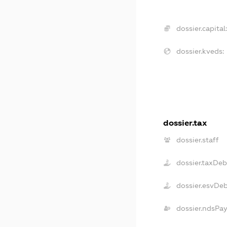
dossier.capital
dossier.kveds:
dossier.tax
dossier.staff
dossier.taxDeb
dossier.esvDe
dossier.ndsPa