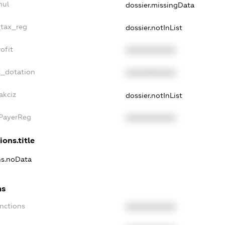
nul
dossier.missingData
_tax_reg
dossier.notInList
ofit
XXXXXXXXXX
t_dotation
XXXXXXXXXX
akciz
dossier.notInList
xPayerReg
XXXXXXXXXX
ions.title
ons.noData
ns
anctions
XXXXXXXXXX