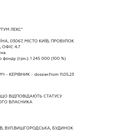
ТУМ ЛЕКС"
ЇНА, 03067, МІСТО КИЇВ, ПРОВУЛОК
 ОФІС 4.7
їна
о фонду (грн.):
1 245 000
(100 %)
ИЧ
-
КЕРІВНИК
- dossier.from 11.05.23
 ЩО ВІДПОВІДАЮТЬ СТАТУСУ
ОГО ВЛАСНИКА
ИЇВ, ВУЛ.ВИШГОРОДСЬКА, БУДИНОК