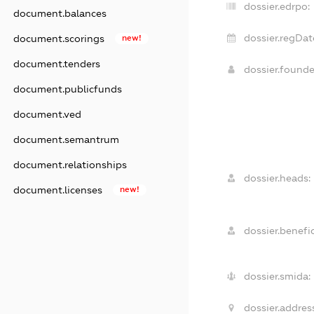
dossier.edrpo:
document.balances
dossier.regDat
document.scorings
new!
document.tenders
dossier.found
document.publicfunds
document.ved
document.semantrum
document.relationships
dossier.heads:
document.licenses
new!
dossier.benefic
dossier.smida:
dossier.addres