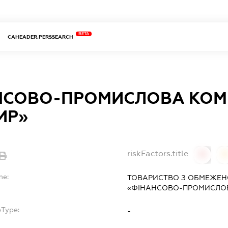
BETA
CAHEADER.PERSSEARCH
НСОВО-ПРОМИСЛОВА КОМ
ИР»
riskFactors.title
0
0
me:
ТОВАРИСТВО З ОБМЕЖЕН
«ФІНАНСОВО-ПРОМИСЛОВ
bType:
-