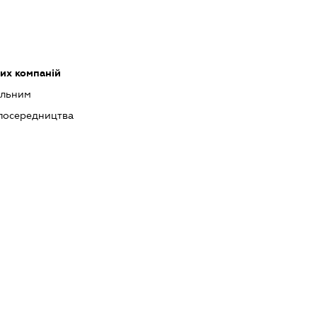
их компаній
альним
посередництва