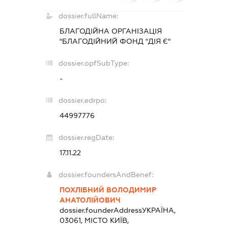
dossier.fullName:
БЛАГОДІЙНА ОРГАНІЗАЦІЯ
"БЛАГОДІЙНИЙ ФОНД "ДІЯ Є"
dossier.opfSubType:
-
dossier.edrpo:
44997776
dossier.regDate:
17.11.22
dossier.foundersAndBenef:
ПОХЛІБНИЙ ВОЛОДИМИР
АНАТОЛІЙОВИЧ
dossier.founderAddress
УКРАЇНА,
03061, МІСТО КИЇВ,