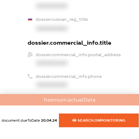
XXXXXXXXXX
dossier.russian_reg_title
XXXXXXXXXX
dossier.commercial_info.title
dossier.commercial_info.postal_address
XXXXXXXXXX
dossier.commercial_info.phone
XXXXXXXXXX
dossier.commercial_info.fax
freemium.actualData
XXXXXXXXXX
dossier.commercial_info.email
document.dueToDate
20.04.24
SEARCH.ONMONITORING
XXXXXXXXXX