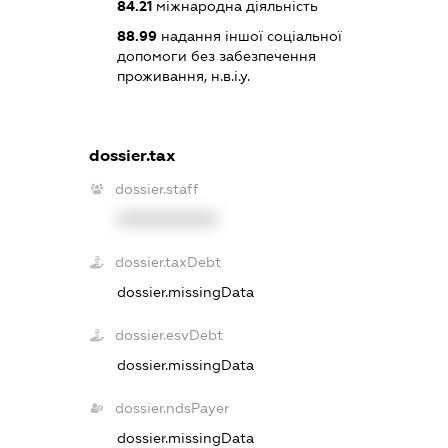
84.21
міжнародна діяльність
88.99
надання іншої соціальної
допомоги без забезпечення
проживання, н.в.і.у.
dossier.tax
dossier.staff
XXXXXXXXXX
dossier.taxDebt
dossier.missingData
dossier.esvDebt
dossier.missingData
dossier.ndsPayer
dossier.missingData