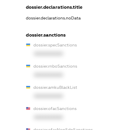
dossier.declarations.title
dossier.declarations.noData
dossier.sanctions
dossier.specSanctions
XXXXXXXXXX
dossier.rnboSanctions
XXXXXXXXXX
dossier.amkuBlackList
XXXXXXXXXX
dossier.ofacSanctions
XXXXXXXXXX
dossier.ofacNonSdnSanctions