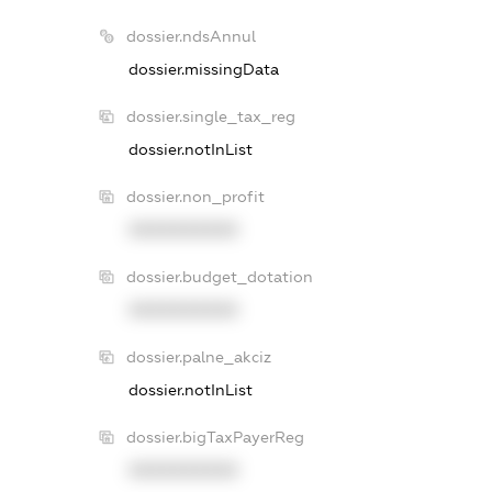
dossier.ndsAnnul
dossier.missingData
dossier.single_tax_reg
dossier.notInList
dossier.non_profit
XXXXXXXXXX
dossier.budget_dotation
XXXXXXXXXX
dossier.palne_akciz
dossier.notInList
dossier.bigTaxPayerReg
XXXXXXXXXX