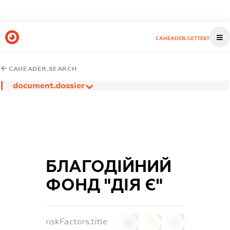
CAHEADER.GETTEST
CAHEADER.SEARCH
document.dossier
БЛАГОДІЙНИЙ
ФОНД "ДІЯ Є"
riskFactors.title
0
0
0