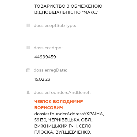
ТОВАРИСТВО З ОБМЕЖЕНОЮ
ВІДПОВІДАЛЬНІСТЮ "МАКС."
dossier.opfSubType:
-
dossier.edrpo:
44999459
dossier.regDate:
15.02.23
dossier.foundersAndBenef:
ЧЕВ'ЮК ВОЛОДИМИР
БОРИСОВИЧ
dossier.founderAddress
УКРАЇНА,
59130, ЧЕРНІВЕЦЬКА ОБЛ.,
ВИЖНИЦЬКИЙ Р-Н, СЕЛО
ПЛОСКА, ВУЛ.ШЕВЧЕНКО,