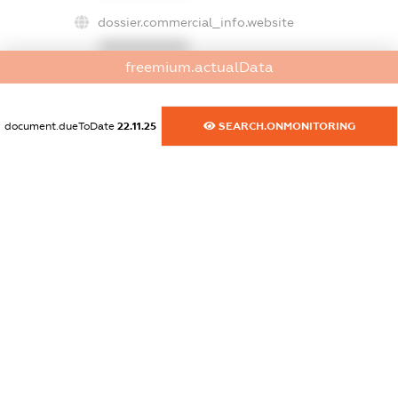
dossier.commercial_info.website
XXXXXXXXXX
freemium.actualData
dossier.commercial_info.activity
XXXXXXXXXX
document.dueToDate
22.11.25
SEARCH.ONMONITORING
freemium.exampleText_1
freemium.exampleText_2
freemium.anonymousPerSearch2
FREEMIUM.DETAILS
FREEMIUM.REGISTER