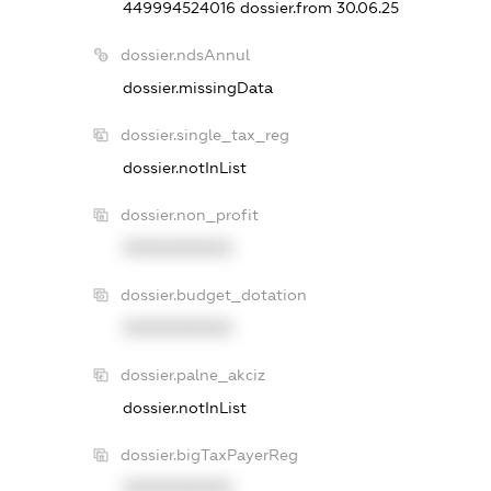
449994524016
dossier.from 30.06.25
dossier.ndsAnnul
dossier.missingData
dossier.single_tax_reg
dossier.notInList
dossier.non_profit
XXXXXXXXXX
dossier.budget_dotation
XXXXXXXXXX
dossier.palne_akciz
dossier.notInList
dossier.bigTaxPayerReg
XXXXXXXXXX