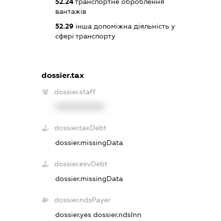
52.24
транспортне оброблення
вантажів
52.29
інша допоміжна діяльність у
сфері транспорту
dossier.tax
dossier.staff
XXXXXXXXXX
dossier.taxDebt
dossier.missingData
dossier.esvDebt
dossier.missingData
dossier.ndsPayer
dossier.yes
dossier.ndsInn