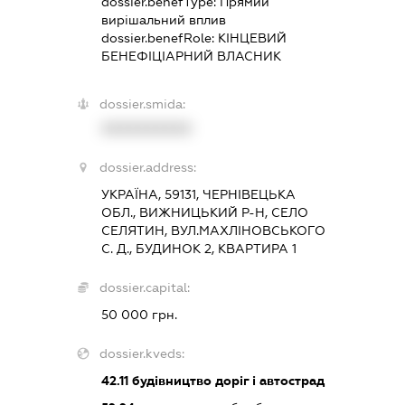
dossier.benefType:
Прямий
вирішальний вплив
dossier.benefRole:
КІНЦЕВИЙ
БЕНЕФІЦІАРНИЙ ВЛАСНИК
dossier.smida:
XXXXXXXXXX
dossier.address:
УКРАЇНА, 59131, ЧЕРНІВЕЦЬКА
ОБЛ., ВИЖНИЦЬКИЙ Р-Н, СЕЛО
СЕЛЯТИН, ВУЛ.МАХЛІНОВСЬКОГО
С. Д., БУДИНОК 2, КВАРТИРА 1
dossier.capital:
50 000 грн.
dossier.kveds:
42.11
будівництво доріг і автострад