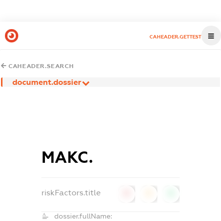
CAHEADER.GETTEST
CAHEADER.SEARCH
document.dossier
МАКС.
riskFactors.title
0
0
0
dossier.fullName: