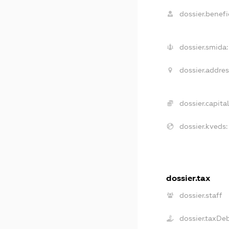
dossier.benefic
dossier.smida:
dossier.addres
dossier.capital
dossier.kveds:
dossier.tax
dossier.staff
dossier.taxDe