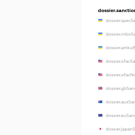
dossier.sanctio
dossier.specS
dossier.rnboS
dossier.amkuB
dossier.ofacS
dossier.ofac
dossier.gbSan
dossier.ausSa
dossier.euSan
dossier.japan