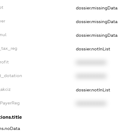
bt
dossier.missingData
yer
dossier.missingData
nul
dossier.missingData
e_tax_reg
dossier.notInList
rofit
XXXXXXXXXX
t_dotation
XXXXXXXXXX
_akciz
dossier.notInList
xPayerReg
XXXXXXXXXX
ions.title
ons.noData