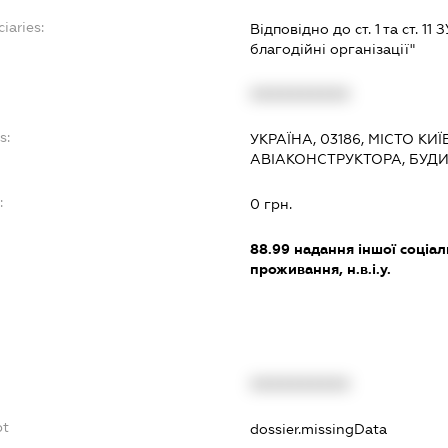
iaries:
Відповідно до ст. 1 та ст. 11
благодійні організації"
XXXXXXXXXX
s:
УКРАЇНА, 03186, МІСТО КИ
АВІАКОНСТРУКТОРА, БУД
:
0 грн.
88.99
надання іншої соціал
проживання, н.в.і.у.
XXXXXXXXXX
bt
dossier.missingData