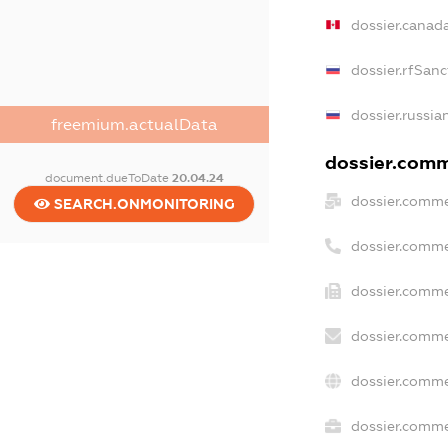
dossier.canad
dossier.rfSanc
dossier.russia
freemium.actualData
dossier.comme
document.dueToDate
20.04.24
dossier.comme
SEARCH.ONMONITORING
dossier.comme
dossier.comme
dossier.comme
dossier.comme
dossier.commer