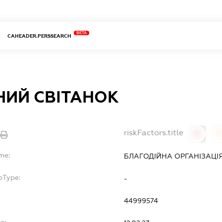
BETA
CAHEADER.PERSSEARCH
НИЙ СВІТАНОК
riskFactors.title
0
0
me:
БЛАГОДІЙНА ОРГАНІЗАЦІЯ
bType:
-
44999574
e: