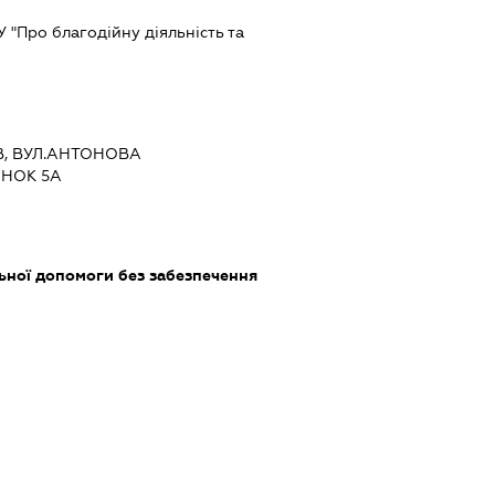
 ЗУ "Про благодійну діяльність та
ЇВ, ВУЛ.АНТОНОВА
ИНОК 5А
ьної допомоги без забезпечення