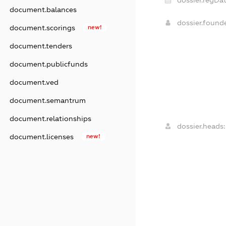
document.balances
dossier.found
document.scorings
new!
document.tenders
document.publicfunds
document.ved
document.semantrum
document.relationships
dossier.heads:
document.licenses
new!