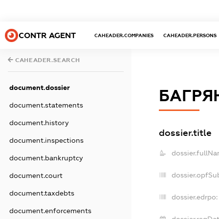
CONTR AGENT
CAHEADER.COMPANIES
CAHEADER.PERSONS
CAHEADER.SEARCH
document.dossier
БАГРЯ
document.statements
document.history
dossier.title
document.inspections
dossier.fullNa
document.bankruptcy
dossier.opfSu
document.court
document.taxdebts
dossier.edrpo:
document.enforcements
dossier.regDat