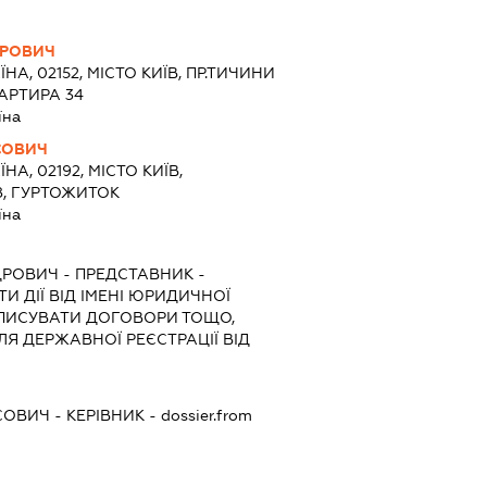
ДРОВИЧ
ЇНА, 02152, МІСТО КИЇВ, ПР.ТИЧИНИ
АРТИРА 34
їна
СОВИЧ
ЇНА, 02192, МІСТО КИЇВ,
8, ГУРТОЖИТОК
їна
ДРОВИЧ
-
ПРЕДСТАВНИК
-
И ДІЇ ВІД ІМЕНІ ЮРИДИЧНОЇ
ДПИСУВАТИ ДОГОВОРИ ТОЩО,
Я ДЕРЖАВНОЇ РЕЄСТРАЦІЇ ВІД
СОВИЧ
-
КЕРІВНИК
- dossier.from