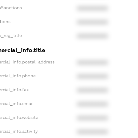
aSanctions
XXXXXXXXXX
tions
XXXXXXXXXX
n_reg_title
XXXXXXXXXX
rcial_info.title
rcial_info.postal_address
XXXXXXXXXX
rcial_info.phone
XXXXXXXXXX
rcial_info.fax
XXXXXXXXXX
rcial_info.email
XXXXXXXXXX
rcial_info.website
XXXXXXXXXX
cial_info.activity
XXXXXXXXXX