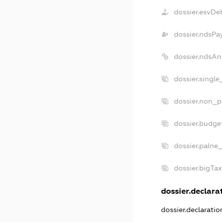
dossier.esvDe
dossier.ndsPa
dossier.ndsAn
dossier.singl
dossier.non_p
dossier.budge
dossier.palne
dossier.bigTa
dossier.declarat
dossier.declarati