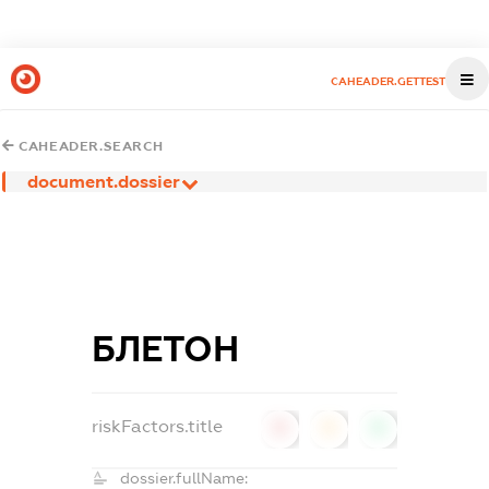
CAHEADER.GETTEST
CAHEADER.SEARCH
document.dossier
БЛЕТОН
riskFactors.title
0
0
0
dossier.fullName: