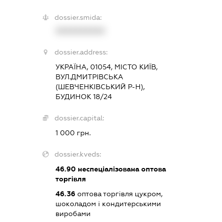
dossier.smida:
XXXXXXXXXX
dossier.address:
УКРАЇНА, 01054, МІСТО КИЇВ,
ВУЛ.ДМИТРІВСЬКА
(ШЕВЧЕНКІВСЬКИЙ Р-Н),
БУДИНОК 18/24
dossier.capital:
1 000 грн.
dossier.kveds:
46.90
неспеціалізована оптова
торгівля
46.36
оптова торгівля цукром,
шоколадом і кондитерськими
виробами