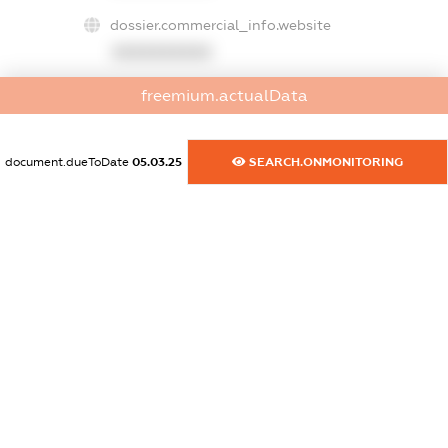
dossier.commercial_info.website
XXXXXXXXXX
freemium.actualData
dossier.commercial_info.activity
XXXXXXXXXX
document.dueToDate
05.03.25
SEARCH.ONMONITORING
freemium.exampleText_1
freemium.exampleText_2
freemium.anonymousPerSearch2
FREEMIUM.DETAILS
FREEMIUM.REGISTER