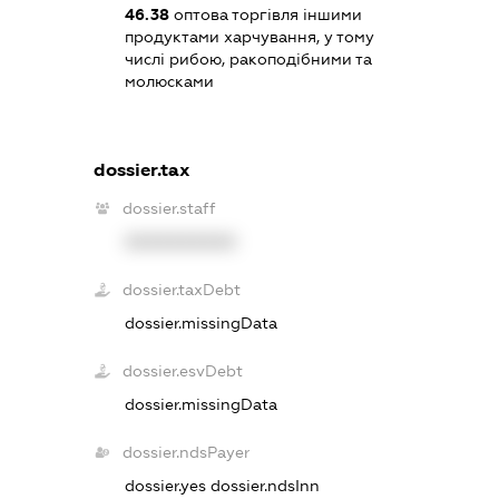
46.38
оптова торгівля іншими
продуктами харчування, у тому
числі рибою, ракоподібними та
молюсками
dossier.tax
dossier.staff
XXXXXXXXXX
dossier.taxDebt
dossier.missingData
dossier.esvDebt
dossier.missingData
dossier.ndsPayer
dossier.yes
dossier.ndsInn