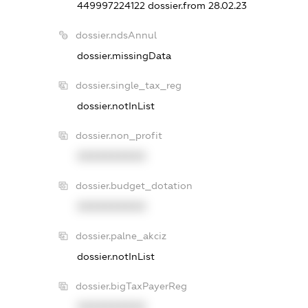
449997224122
dossier.from 28.02.23
dossier.ndsAnnul
dossier.missingData
dossier.single_tax_reg
dossier.notInList
dossier.non_profit
XXXXXXXXXX
dossier.budget_dotation
XXXXXXXXXX
dossier.palne_akciz
dossier.notInList
dossier.bigTaxPayerReg
XXXXXXXXXX