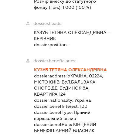
Розмір внеску до статутного
фонду (грн.):
1 000
(100 %)
dossier.heads:
КУЗУБ ТЕТЯНА ОЛЕКСАНДРІВНА
-
КЕРІВНИК
dossier.position -
dossier.beneficiaries:
КУЗУБ ТЕТЯНА ОЛЕКСАНДРІВНА
dossier.address:
УКРАЇНА, 02224,
МІСТО КИЇВ, ВУЛ.БАЛЬЗАКА
ОНОРЕ ДЕ, БУДИНОК 8А,
КВАРТИРА 124
dossier.nationality:
Україна
dossier.benefInterest:
100
dossier.benefType:
Прямий
вирішальний вплив
dossier.benefRole:
КІНЦЕВИЙ
БЕНЕФІЦІАРНИЙ ВЛАСНИК