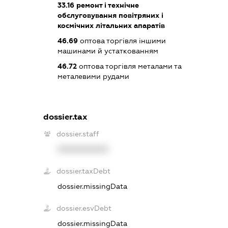
33.16
ремонт і технічне
обслуговування повітряних і
космічних літальних апаратів
46.69
оптова торгівля іншими
машинами й устаткованням
46.72
оптова торгівля металами та
металевими рудами
dossier.tax
dossier.staff
XXXXXXXXXX
dossier.taxDebt
dossier.missingData
dossier.esvDebt
dossier.missingData