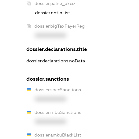
dossier.palne_akciz
dossier.notInList
dossier.bigTaxPayerReg
XXXXXXXXXX
dossier.declarations.title
dossier.declarations.noData
dossier.sanctions
dossier.specSanctions
XXXXXXXXXX
dossier.rnboSanctions
XXXXXXXXXX
dossier.amkuBlackList