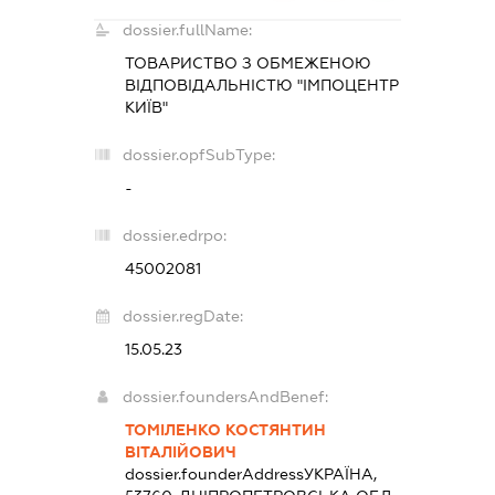
dossier.fullName:
ТОВАРИСТВО З ОБМЕЖЕНОЮ
ВІДПОВІДАЛЬНІСТЮ "ІМПОЦЕНТР
КИЇВ"
dossier.opfSubType:
-
dossier.edrpo:
45002081
dossier.regDate:
15.05.23
dossier.foundersAndBenef:
ТОМІЛЕНКО КОСТЯНТИН
ВІТАЛІЙОВИЧ
dossier.founderAddress
УКРАЇНА,