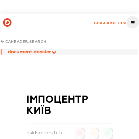
CAHEADER.GETTEST
CAHEADER.SEARCH
document.dossier
ІМПОЦЕНТР
КИЇВ
riskFactors.title
0
0
0