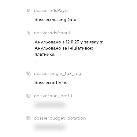
dossier.ndsPayer
dossier.missingData
dossier.ndsAnnul
Анульовано з 12.11.23 у зв'язку з:
Анульовано за iнiцiативою
платника
.
dossier.single_tax_reg
dossier.notInList
dossier.non_profit
XXXXXXXXXX
dossier.budget_dotation
XXXXXXXXXX