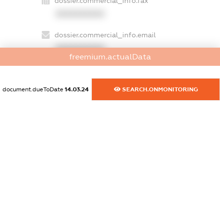
dossier.commercial_info.fax
XXXXXXXXXX
dossier.commercial_info.email
XXXXXXXXXX
freemium.actualData
dossier.commercial_info.website
XXXXXXXXXX
document.dueToDate
14.03.24
SEARCH.ONMONITORING
dossier.commercial_info.activity
XXXXXXXXXX
freemium.exampleText_1
freemium.exampleText_2
freemium.anonymousPerSearch2
FREEMIUM.DETAILS
FREEMIUM.REGISTER