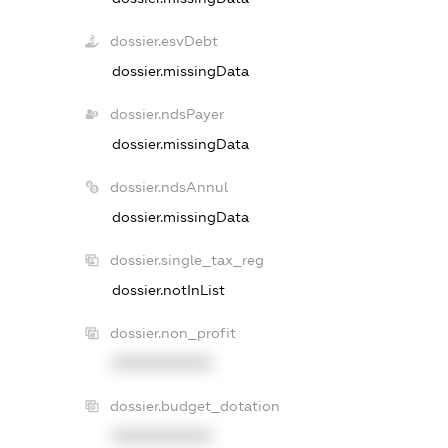
dossier.esvDebt
dossier.missingData
dossier.ndsPayer
dossier.missingData
dossier.ndsAnnul
dossier.missingData
dossier.single_tax_reg
dossier.notInList
dossier.non_profit
XXXXXXXXXX
dossier.budget_dotation
XXXXXXXXXX