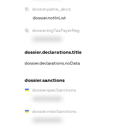
dossier.palne_akciz
dossier.notInList
dossier.bigTaxPayerReg
XXXXXXXXXX
dossier.declarations.title
dossier.declarations.noData
dossier.sanctions
dossier.specSanctions
XXXXXXXXXX
dossier.rnboSanctions
XXXXXXXXXX