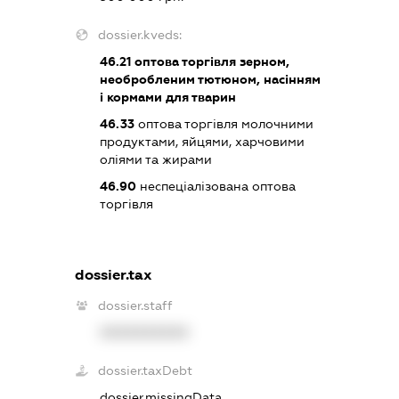
dossier.kveds:
46.21
оптова торгівля зерном,
необробленим тютюном, насінням
і кормами для тварин
46.33
оптова торгівля молочними
продуктами, яйцями, харчовими
оліями та жирами
46.90
неспеціалізована оптова
торгівля
dossier.tax
dossier.staff
XXXXXXXXXX
dossier.taxDebt
dossier.missingData