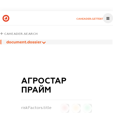
CAHEADER.GETTEST
CAHEADER.SEARCH
document.dossier
АГРОСТАР
ПРАЙМ
riskFactors.title
0
0
0