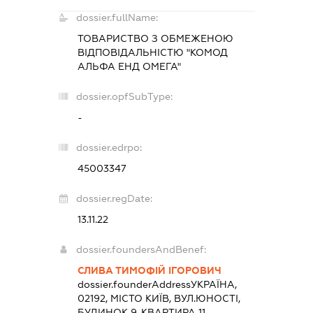
dossier.fullName:
ТОВАРИСТВО З ОБМЕЖЕНОЮ
ВІДПОВІДАЛЬНІСТЮ "КОМОД
АЛЬФА ЕНД ОМЕГА"
dossier.opfSubType:
-
dossier.edrpo:
45003347
dossier.regDate:
13.11.22
dossier.foundersAndBenef:
СЛИВА ТИМОФІЙ ІГОРОВИЧ
dossier.founderAddress
УКРАЇНА,
02192, МІСТО КИЇВ, ВУЛ.ЮНОСТІ,
БУДИНОК 9, КВАРТИРА 11