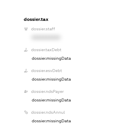
dossier.tax
dossier.staff
XXXXXXXXXX
dossier.taxDebt
dossier.missingData
dossier.esvDebt
dossier.missingData
dossier.ndsPayer
dossier.missingData
dossier.ndsAnnul
dossier.missingData