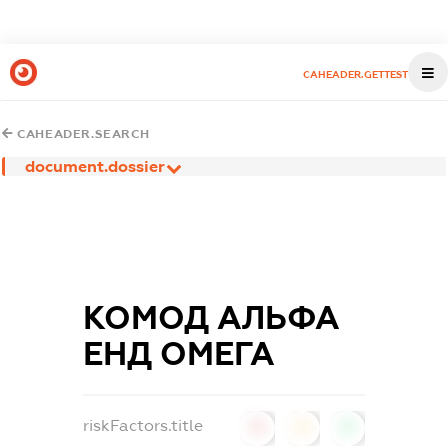
CAHEADER.GETTEST
CAHEADER.SEARCH
document.dossier
КОМОД АЛЬФА
ЕНД ОМЕГА
riskFactors.title
0
0
0