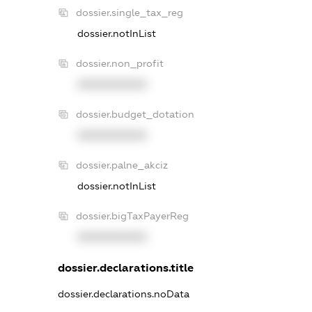
dossier.single_tax_reg
dossier.notInList
dossier.non_profit
XXXXXXXXXX
dossier.budget_dotation
XXXXXXXXXX
dossier.palne_akciz
dossier.notInList
dossier.bigTaxPayerReg
XXXXXXXXXX
dossier.declarations.title
dossier.declarations.noData