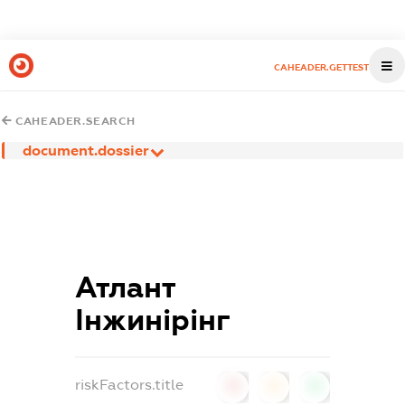
CAHEADER.GETTEST
CAHEADER.SEARCH
document.dossier
Атлант
Інжинірінг
riskFactors.title
0
0
0