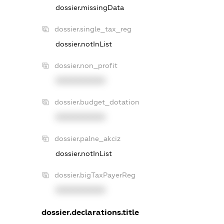
dossier.missingData
dossier.single_tax_reg
dossier.notInList
dossier.non_profit
XXXXXXXXXX
dossier.budget_dotation
XXXXXXXXXX
dossier.palne_akciz
dossier.notInList
dossier.bigTaxPayerReg
XXXXXXXXXX
dossier.declarations.title