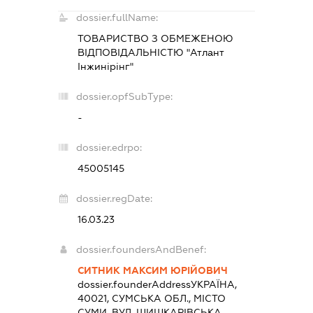
dossier.fullName:
ТОВАРИСТВО З ОБМЕЖЕНОЮ
ВІДПОВІДАЛЬНІСТЮ "Атлант
Інжинірінг"
dossier.opfSubType:
-
dossier.edrpo:
45005145
dossier.regDate:
16.03.23
dossier.foundersAndBenef:
СИТНИК МАКСИМ ЮРІЙОВИЧ
dossier.founderAddress
УКРАЇНА,
40021, СУМСЬКА ОБЛ., МІСТО
СУМИ, ВУЛ. ШИШКАРІВСЬКА,