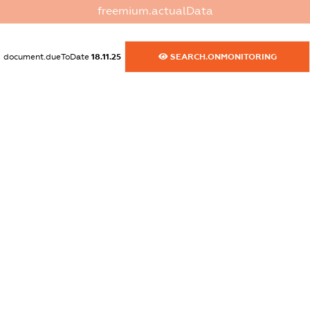
freemium.actualData
dossier.commercial_info.activity
XXXXXXXXXX
document.dueToDate
18.11.25
SEARCH.ONMONITORING
freemium.exampleText_1
freemium.exampleText_2
freemium.anonymousPerSearch2
FREEMIUM.DETAILS
FREEMIUM.REGISTER