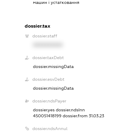
машин і устатковання
dossier.tax
dossier.staff
XXXXXXXXXX
dossier.taxDebt
dossier.missingData
dossier.esvDebt
dossier.missingData
dossier.ndsPayer
dossier.yes
dossier.ndsInn
450051418199
dossier.from 31.03.23
dossier.ndsAnnul