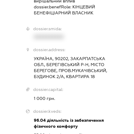
вирішальний вплив
dossier.benefRole:
КІНЦЕВИЙ
БЕНЕФІЦІАРНИЙ ВЛАСНИК
dossier.smida:
XXXXXXXXXX
dossier.address:
УКРАЇНА, 90202, ЗАКАРПАТСЬКА
ОБЛ., БЕРЕГІВСЬКИЙ Р-Н, МІСТО
БЕРЕГОВЕ, ПРОВ.МУКАЧІВСЬКИЙ,
БУДИНОК 2/А, КВАРТИРА 18
dossier.capital:
1 000 грн.
dossier.kveds:
96.04
діяльність із забезпечення
фізичного комфорту