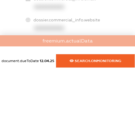
XXXXXXXXXX
dossier.commercial_info.website
XXXXXXXXXX
freemium.actualData
dossier.commercial_info.activity
XXXXXXXXXX
document.dueToDate
12.04.25
SEARCH.ONMONITORING
freemium.exampleText_1
freemium.exampleText_2
freemium.anonymousPerSearch2
FREEMIUM.DETAILS
FREEMIUM.REGISTER