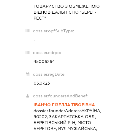
ТОВАРИСТВО З ОБМЕЖЕНОЮ
ВІДПОВІДАЛЬНІСТЮ "БЕРЕГ-
РЕСТ"
dossier.opfSubType:
-
dossier.edrpo:
45006264
dossier.regDate:
05.07.23
dossier.foundersAndBenef:
ІВАНЧО ГІЗЕЛЛА ТІБОРІВНА
dossier.founderAddress
УКРАЇНА,
90202, ЗАКАРПАТСЬКА ОБЛ.,
БЕРЕГІВСЬКИЙ Р-Н, МІСТО
БЕРЕГОВЕ, ВУЛ.МУЖАЙСЬКА,