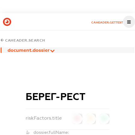
CAHEADER.GETTEST
CAHEADER.SEARCH
document.dossier
БЕРЕГ-РЕСТ
riskFactors.title
0
0
0
dossier.fullName: