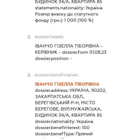
БУДИНОК 34/А, КВАРТИРА 85
statements.nationality:
Україна
Розмір внеску до статутного
фонду (грн.):
1 000
(100 %)
dossier.heads:
ІВАНЧО ГІЗЕЛЛА ТІБОРІВНА
-
КЕРІВНИК
- dossier.from 01.08.23
dossier.position -
dossier.beneficiaries:
ІВАНЧО ГІЗЕЛЛА ТІБОРІВНА
dossier.address:
УКРАЇНА, 90202,
ЗАКАРПАТСЬКА ОБЛ.,
БЕРЕГІВСЬКИЙ Р-Н, МІСТО
БЕРЕГОВЕ, ВУЛ.МУЖАЙСЬКА,
БУДИНОК 34/А, КВАРТИРА 85
dossier.nationality:
Україна
dossier.benefInterest:
100
dossier.benefType:
Прямий