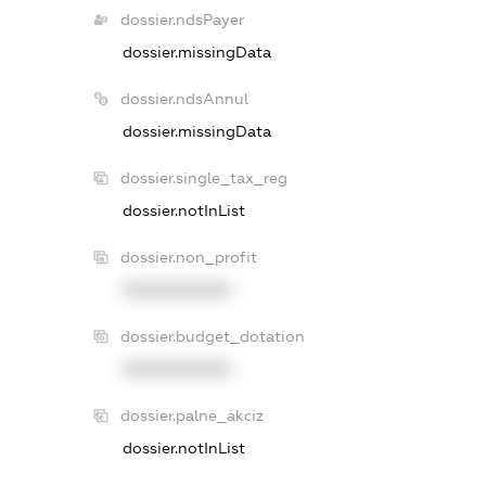
dossier.ndsPayer
dossier.missingData
dossier.ndsAnnul
dossier.missingData
dossier.single_tax_reg
dossier.notInList
dossier.non_profit
XXXXXXXXXX
dossier.budget_dotation
XXXXXXXXXX
dossier.palne_akciz
dossier.notInList