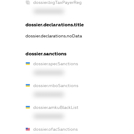
dossier.bigTaxPayerReg
XXXXXXXXXX
dossier.declarations.title
dossier.declarations.noData
dossier.sanctions
dossier.specSanctions
XXXXXXXXXX
dossier.rnboSanctions
XXXXXXXXXX
dossier.amkuBlackList
XXXXXXXXXX
dossier.ofacSanctions