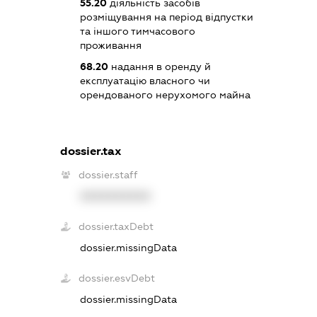
55.20
діяльність засобів
розміщування на період відпустки
та іншого тимчасового
проживання
68.20
надання в оренду й
експлуатацію власного чи
орендованого нерухомого майна
dossier.tax
dossier.staff
XXXXXXXXXX
dossier.taxDebt
dossier.missingData
dossier.esvDebt
dossier.missingData