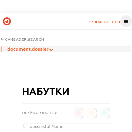
CAHEADER.GETTEST
CAHEADER.SEARCH
document.dossier
НАБУТКИ
riskFactors.title
0
0
0
dossier.fullName: