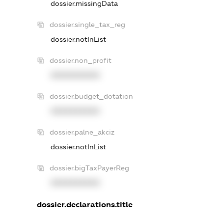
dossier.missingData
dossier.single_tax_reg
dossier.notInList
dossier.non_profit
XXXXXXXXXX
dossier.budget_dotation
XXXXXXXXXX
dossier.palne_akciz
dossier.notInList
dossier.bigTaxPayerReg
XXXXXXXXXX
dossier.declarations.title