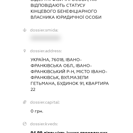
ВІДПОВІДАЮТЬ СТАТУСУ
КІНЦЕВОГО БЕНЕФІЦІАРНОГО
ВЛАСНИКА ЮРИДИЧНОЇ ОСОБИ
dossier.smida:
XXXXXXXXXX
dossier.address:
УКРАЇНА, 76018, ІВАНО-
ФРАНКІВСЬКА ОБЛ., ІВАНО-
ФРАНКІВСЬКИЙ Р-Н, МІСТО ІВАНО-
ФРАНКІВСЬК, ВУЛ.МАЗЕПИ
ГЕТЬМАНА, БУДИНОК 91, КВАРТИРА
22
dossier.capital:
0 грн.
dossier.kveds:
94.99
діяльність інших громадських