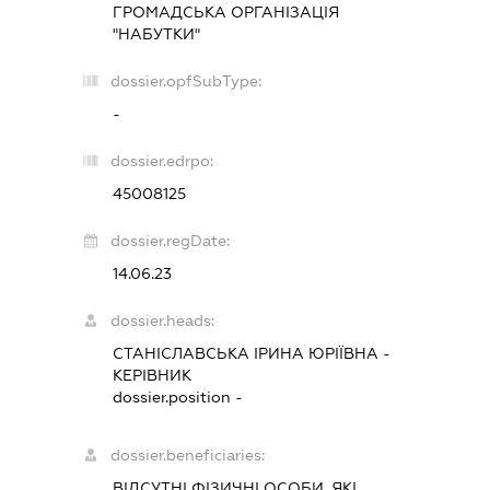
ГРОМАДСЬКА ОРГАНІЗАЦІЯ
"НАБУТКИ"
dossier.opfSubType:
-
dossier.edrpo:
45008125
dossier.regDate:
14.06.23
dossier.heads:
СТАНІСЛАВСЬКА ІРИНА ЮРІЇВНА
-
КЕРІВНИК
dossier.position -
dossier.beneficiaries:
ВІДСУТНІ ФІЗИЧНІ ОСОБИ, ЯКІ