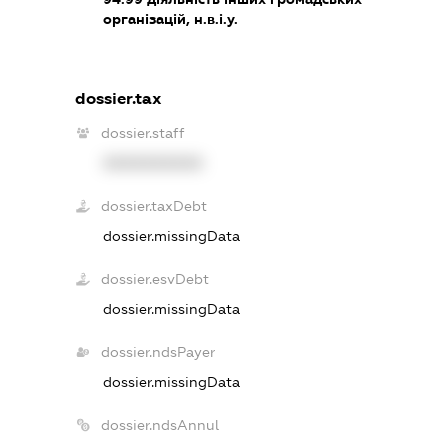
організацій, н.в.і.у.
dossier.tax
dossier.staff
XXXXXXXXXX
dossier.taxDebt
dossier.missingData
dossier.esvDebt
dossier.missingData
dossier.ndsPayer
dossier.missingData
dossier.ndsAnnul