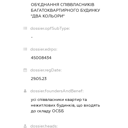
ОБ'ЄДНАННЯ СПІВВЛАСНИКІВ
БАГАТОКВАРТИРНОГО БУДИНКУ
"ДВА КОЛЬОРИ"
dossier.opfSubType:
-
dossier.edrpo:
45008434
dossier.regDate:
29.05.23
dossier.foundersAndBenef:
усі співвласники квартир та
нежитлових будинків, що входять
до складу ОСББ
dossier.heads: