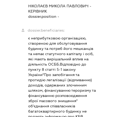
НІКОЛАЄВ МИКОЛА ПАВЛОВИЧ
-
КЕРІВНИК
dossier.position -
dossier.beneficiaries:
є неприбутковою організацією,
створеною для обслуговування
будинку та потреб його мешканців
та немає статутного капіталу і осіб,
які мають вирішальний вплив на
діяльність ОСББ.Відповідно до
пункту 8 статті 5-1 закону
України"Про запобігання та
протидію легалізації (відмиванню)
доходів, одержаних злочинним
шляхом, фінансуванню тероризму та
фінансуванню розповсюдження
зброї масового знищення"
об’єднання співвласників
багатоквартирного будинку не
подають інформацію про КБВ