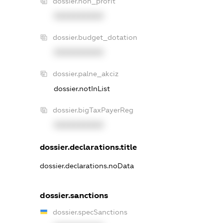
dossier.non_profit
XXXXXXXXXX
dossier.budget_dotation
XXXXXXXXXX
dossier.palne_akciz
dossier.notInList
dossier.bigTaxPayerReg
XXXXXXXXXX
dossier.declarations.title
dossier.declarations.noData
dossier.sanctions
dossier.specSanctions