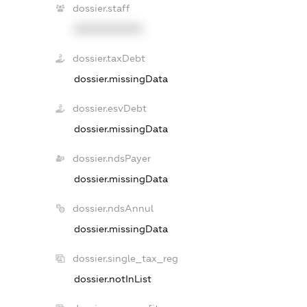
dossier.staff
XXXXXXXXXX
dossier.taxDebt
dossier.missingData
dossier.esvDebt
dossier.missingData
dossier.ndsPayer
dossier.missingData
dossier.ndsAnnul
dossier.missingData
dossier.single_tax_reg
dossier.notInList