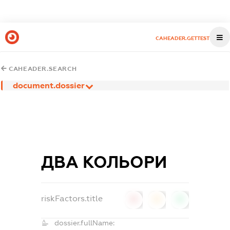
CAHEADER.GETTEST
CAHEADER.SEARCH
document.dossier
ДВА КОЛЬОРИ
riskFactors.title
0
0
0
dossier.fullName: