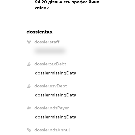
94.20
діяльність професійних
спілок
dossier.tax
dossier.staff
XXXXXXXXXX
dossier.taxDebt
dossier.missingData
dossier.esvDebt
dossier.missingData
dossier.ndsPayer
dossier.missingData
dossier.ndsAnnul