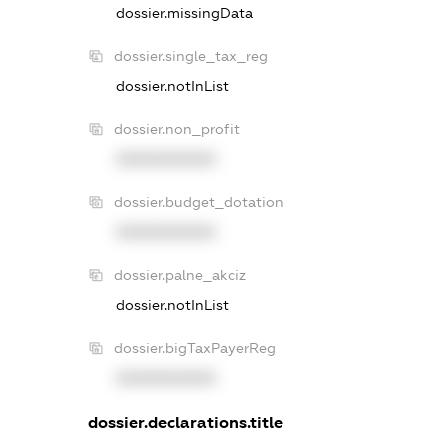
dossier.missingData
dossier.single_tax_reg
dossier.notInList
dossier.non_profit
XXXXXXXXXX
dossier.budget_dotation
XXXXXXXXXX
dossier.palne_akciz
dossier.notInList
dossier.bigTaxPayerReg
XXXXXXXXXX
dossier.declarations.title