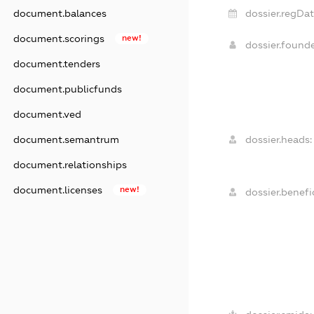
document.balances
dossier.regDat
document.scorings
new!
dossier.found
document.tenders
document.publicfunds
document.ved
document.semantrum
dossier.heads:
document.relationships
document.licenses
new!
dossier.benefic