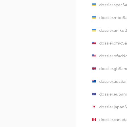
dossier.specS
dossier.rnboS
dossier.amkuB
dossier.ofacS
dossier.ofac
dossier.gbSan
dossier.ausSa
dossier.euSan
dossier.japan
dossier.canad