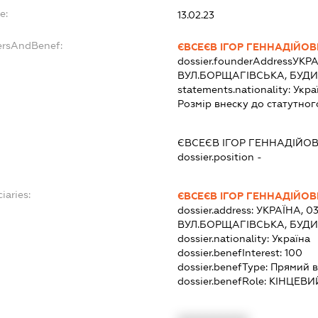
e:
13.02.23
ersAndBenef:
ЄВСЕЄВ ІГОР ГЕННАДІЙО
dossier.founderAddress
УКРА
ВУЛ.БОРЩАГІВСЬКА, БУДИН
statements.nationality:
Укра
Розмір внеску до статутног
ЄВСЕЄВ ІГОР ГЕННАДІЙО
dossier.position -
iaries:
ЄВСЕЄВ ІГОР ГЕННАДІЙО
dossier.address:
УКРАЇНА, 03
ВУЛ.БОРЩАГІВСЬКА, БУДИН
dossier.nationality:
Україна
dossier.benefInterest:
100
dossier.benefType:
Прямий в
dossier.benefRole:
КІНЦЕВИ