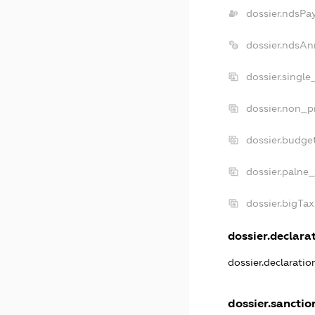
dossier.ndsPa
dossier.ndsAn
dossier.singl
dossier.non_p
dossier.budge
dossier.palne_
dossier.bigTa
dossier.declarat
dossier.declarati
dossier.sanctio