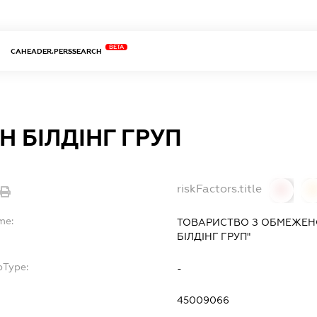
BETA
CAHEADER.PERSSEARCH
ІН БІЛДІНГ ГРУП
riskFactors.title
0
0
me:
ТОВАРИСТВО З ОБМЕЖЕНО
БІЛДІНГ ГРУП"
bType:
-
45009066