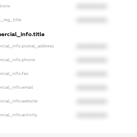
tions
XXXXXXXXXX
n_reg_title
XXXXXXXXXX
rcial_info.title
rcial_info.postal_address
XXXXXXXXXX
rcial_info.phone
XXXXXXXXXX
rcial_info.fax
XXXXXXXXXX
rcial_info.email
XXXXXXXXXX
rcial_info.website
XXXXXXXXXX
cial_info.activity
XXXXXXXXXX