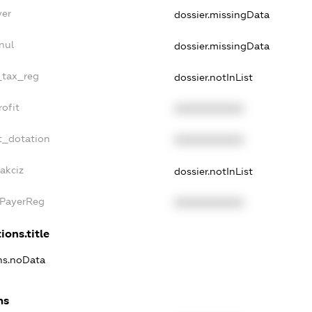
yer
dossier.missingData
nul
dossier.missingData
e_tax_reg
dossier.notInList
rofit
XXXXXXXXXX
t_dotation
XXXXXXXXXX
akciz
dossier.notInList
xPayerReg
XXXXXXXXXX
ions.title
ons.noData
ns