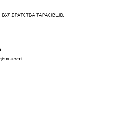
В, ВУЛ.БРАТСТВА ТАРАСІВЦІВ,
і
діяльності