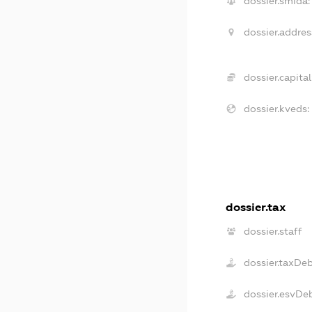
dossier.smida:
dossier.addres
dossier.capital
dossier.kveds:
dossier.tax
dossier.staff
dossier.taxDe
dossier.esvDe