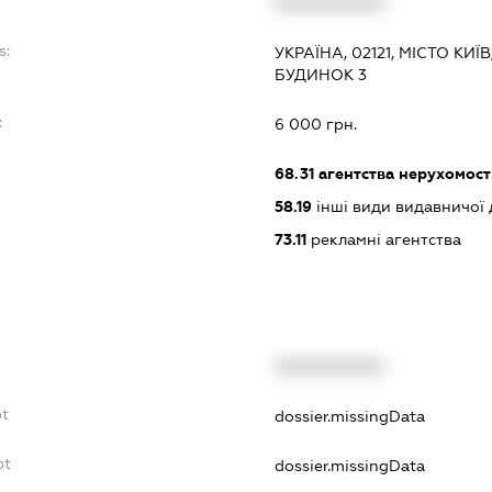
XXXXXXXXXX
s:
УКРАЇНА, 02121, МІСТО КИЇ
БУДИНОК 3
:
6 000 грн.
68.31
агентства нерухомост
58.19
інші види видавничої 
73.11
рекламні агентства
XXXXXXXXXX
bt
dossier.missingData
bt
dossier.missingData