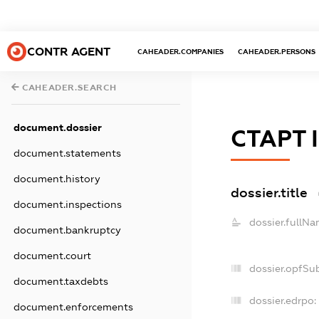
CONTR AGENT
CAHEADER.COMPANIES
CAHEADER.PERSONS
CAHEADER.SEARCH
document.dossier
СТАРТ 
document.statements
document.history
dossier.title
document.inspections
dossier.fullNa
document.bankruptcy
document.court
dossier.opfSu
document.taxdebts
dossier.edrpo:
document.enforcements