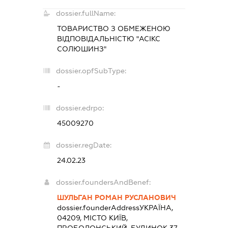
dossier.fullName:
ТОВАРИСТВО З ОБМЕЖЕНОЮ
ВІДПОВІДАЛЬНІСТЮ "АСІКС
СОЛЮШИНЗ"
dossier.opfSubType:
-
dossier.edrpo:
45009270
dossier.regDate:
24.02.23
dossier.foundersAndBenef:
ШУЛЬГАН РОМАН РУСЛАНОВИЧ
dossier.founderAddress
УКРАЇНА,
04209, МІСТО КИЇВ,