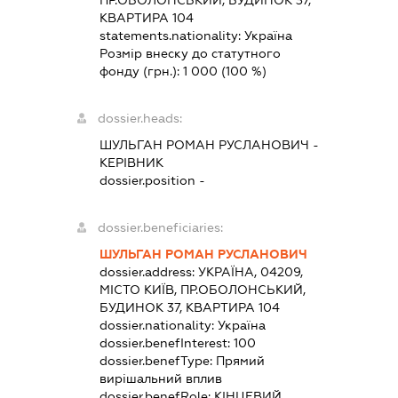
ПР.ОБОЛОНСЬКИЙ, БУДИНОК 37,
КВАРТИРА 104
statements.nationality:
Україна
Розмір внеску до статутного
фонду (грн.):
1 000
(100 %)
dossier.heads:
ШУЛЬГАН РОМАН РУСЛАНОВИЧ
-
КЕРІВНИК
dossier.position -
dossier.beneficiaries:
ШУЛЬГАН РОМАН РУСЛАНОВИЧ
dossier.address:
УКРАЇНА, 04209,
МІСТО КИЇВ, ПР.ОБОЛОНСЬКИЙ,
БУДИНОК 37, КВАРТИРА 104
dossier.nationality:
Україна
dossier.benefInterest:
100
dossier.benefType:
Прямий
вирішальний вплив
dossier.benefRole:
КІНЦЕВИЙ