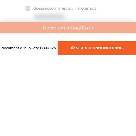
dossier.commercial_info.email
XXXXXXXXXX
freemium.actualData
dossier.commercial_info.website
XXXXXXXXXX
document.dueToDate
08.08.25
SEARCH.ONMONITORING
dossier.commercial_info.activity
XXXXXXXXXX
freemium.exampleText_1
freemium.exampleText_2
freemium.anonymousPerSearch2
FREEMIUM.DETAILS
FREEMIUM.REGISTER