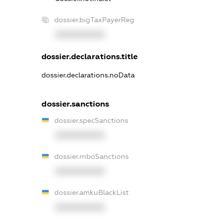
dossier.bigTaxPayerReg
XXXXXXXXXX
dossier.declarations.title
dossier.declarations.noData
dossier.sanctions
dossier.specSanctions
XXXXXXXXXX
dossier.rnboSanctions
XXXXXXXXXX
dossier.amkuBlackList
XXXXXXXXXX