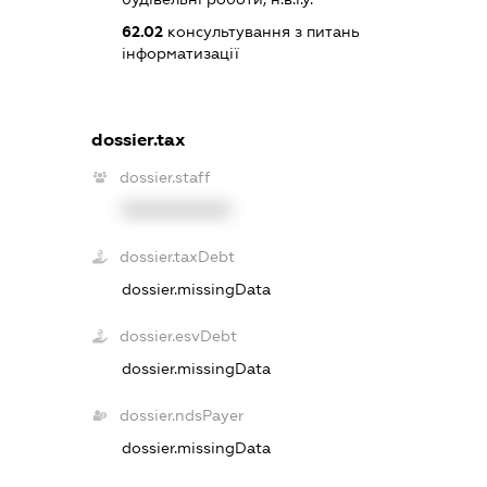
62.02
консультування з питань
інформатизації
dossier.tax
dossier.staff
XXXXXXXXXX
dossier.taxDebt
dossier.missingData
dossier.esvDebt
dossier.missingData
dossier.ndsPayer
dossier.missingData