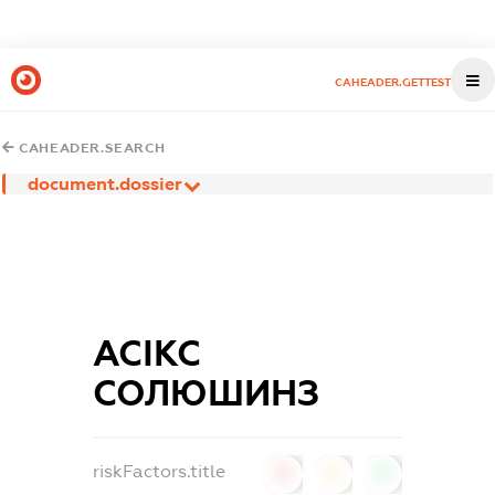
CAHEADER.GETTEST
CAHEADER.SEARCH
document.dossier
АСІКС
СОЛЮШИНЗ
riskFactors.title
0
0
0