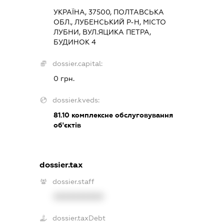
УКРАЇНА, 37500, ПОЛТАВСЬКА
ОБЛ., ЛУБЕНСЬКИЙ Р-Н, МІСТО
ЛУБНИ, ВУЛ.ЯЦИКА ПЕТРА,
БУДИНОК 4
dossier.capital:
0 грн.
dossier.kveds:
81.10
комплексне обслуговування
об'єктів
dossier.tax
dossier.staff
XXXXXXXXXX
dossier.taxDebt