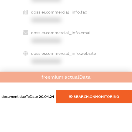
dossier.commercial_info.fax
XXXXXXXXXX
dossier.commercial_info.email
XXXXXXXXXX
dossier.commercial_info.website
XXXXXXXXXX
dossier.commercial_info.activity
freemium.actualData
XXXXXXXXXX
document.dueToDate
20.04.24
SEARCH.ONMONITORING
freemium.exampleText_1
freemium.exampleText_2
freemium.anonymousPerSearch2
FREEMIUM.DETAILS