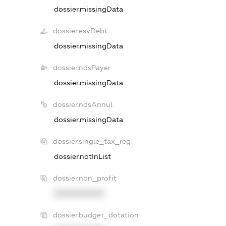
dossier.missingData
dossier.esvDebt
dossier.missingData
dossier.ndsPayer
dossier.missingData
dossier.ndsAnnul
dossier.missingData
dossier.single_tax_reg
dossier.notInList
dossier.non_profit
XXXXXXXXXX
dossier.budget_dotation