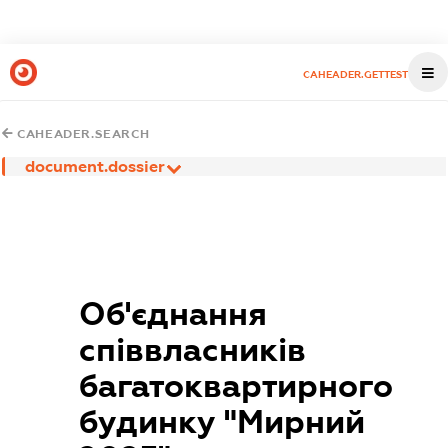
CAHEADER.GETTEST
CAHEADER.SEARCH
document.dossier
Об'єднання
співвласників
багатоквартирного
будинку "Мирний