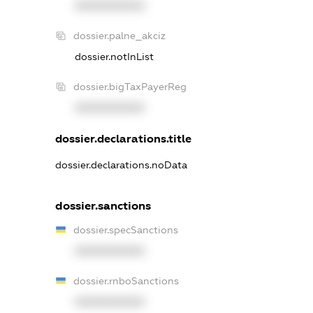
XXXXXXXXXX
dossier.palne_akciz
dossier.notInList
dossier.bigTaxPayerReg
XXXXXXXXXX
dossier.declarations.title
dossier.declarations.noData
dossier.sanctions
dossier.specSanctions
XXXXXXXXXX
dossier.rnboSanctions
XXXXXXXXXX