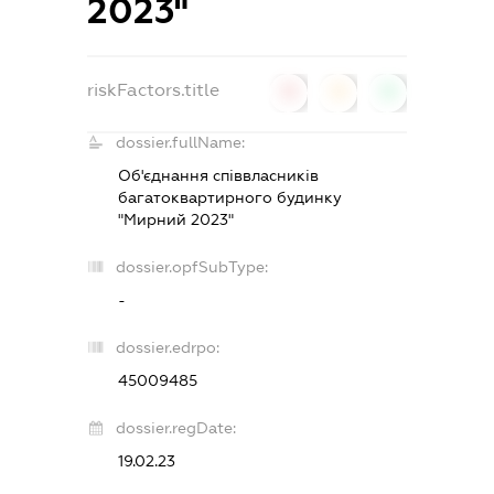
2023"
riskFactors.title
0
0
0
dossier.fullName:
Об'єднання співвласників
багатоквартирного будинку
"Мирний 2023"
dossier.opfSubType:
-
dossier.edrpo:
45009485
dossier.regDate:
19.02.23