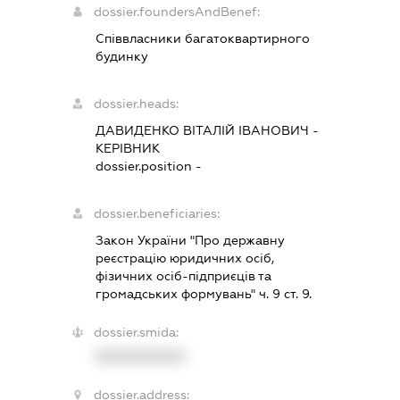
dossier.foundersAndBenef:
Співвласники багатоквартирного
будинку
dossier.heads:
ДАВИДЕНКО ВІТАЛІЙ ІВАНОВИЧ
-
КЕРІВНИК
dossier.position -
dossier.beneficiaries:
Закон України "Про державну
реєстрацію юридичних осіб,
фізичних осіб-підприєців та
громадських формувань" ч. 9 ст. 9.
dossier.smida:
XXXXXXXXXX
dossier.address: