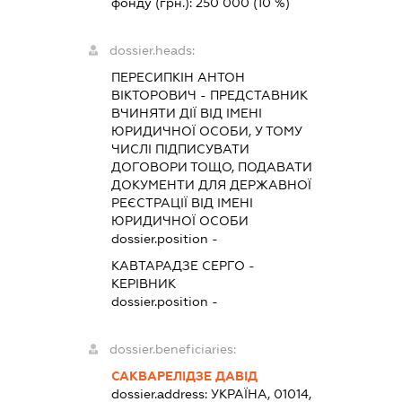
фонду (грн.):
250 000
(10 %)
dossier.heads:
ПЕРЕСИПКІН АНТОН
ВІКТОРОВИЧ
-
ПРЕДСТАВНИК
ВЧИНЯТИ ДІЇ ВІД ІМЕНІ
ЮРИДИЧНОЇ ОСОБИ, У ТОМУ
ЧИСЛІ ПІДПИСУВАТИ
ДОГОВОРИ ТОЩО, ПОДАВАТИ
ДОКУМЕНТИ ДЛЯ ДЕРЖАВНОЇ
РЕЄСТРАЦІЇ ВІД ІМЕНІ
ЮРИДИЧНОЇ ОСОБИ
dossier.position -
КАВТАРАДЗЕ СЕРГО
-
КЕРІВНИК
dossier.position -
dossier.beneficiaries:
САКВАРЕЛІДЗЕ ДАВІД
dossier.address:
УКРАЇНА, 01014,