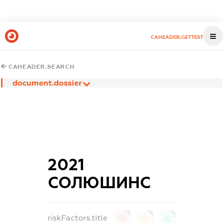
CAHEADER.GETTEST
CAHEADER.SEARCH
document.dossier
2021
СОЛЮШИНС
riskFactors.title
0
0
0