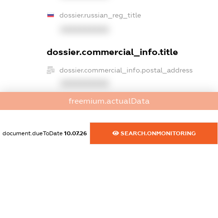
dossier.russian_reg_title
XXXXXXXXXX
dossier.commercial_info.title
dossier.commercial_info.postal_address
XXXXXXXXXX
freemium.actualData
dossier.commercial_info.phone
XXXXXXXXXX
document.dueToDate
10.07.26
SEARCH.ONMONITORING
dossier.commercial_info.fax
XXXXXXXXXX
dossier.commercial_info.email
XXXXXXXXXX
dossier.commercial_info.website