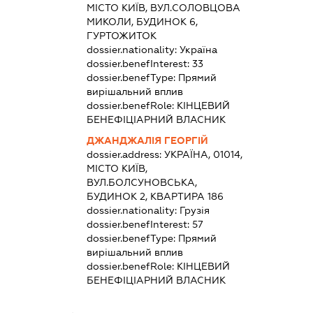
МІСТО КИЇВ, ВУЛ.СОЛОВЦОВА
МИКОЛИ, БУДИНОК 6,
ГУРТОЖИТОК
dossier.nationality:
Україна
dossier.benefInterest:
33
dossier.benefType:
Прямий
вирішальний вплив
dossier.benefRole:
КІНЦЕВИЙ
БЕНЕФІЦІАРНИЙ ВЛАСНИК
ДЖАНДЖАЛІЯ ГЕОРГІЙ
dossier.address:
УКРАЇНА, 01014,
МІСТО КИЇВ,
ВУЛ.БОЛСУНОВСЬКА,
БУДИНОК 2, КВАРТИРА 186
dossier.nationality:
Грузія
dossier.benefInterest:
57
dossier.benefType:
Прямий
вирішальний вплив
dossier.benefRole:
КІНЦЕВИЙ
БЕНЕФІЦІАРНИЙ ВЛАСНИК