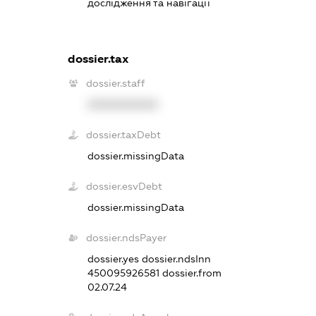
дослідження та навігації
dossier.tax
dossier.staff
XXXXXXXXXX
dossier.taxDebt
dossier.missingData
dossier.esvDebt
dossier.missingData
dossier.ndsPayer
dossier.yes
dossier.ndsInn
450095926581
dossier.from
02.07.24