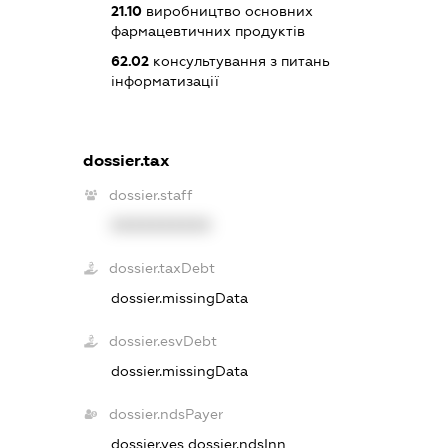
21.10
виробництво основних
фармацевтичних продуктів
62.02
консультування з питань
інформатизації
dossier.tax
dossier.staff
XXXXXXXXXX
dossier.taxDebt
dossier.missingData
dossier.esvDebt
dossier.missingData
dossier.ndsPayer
dossier.yes
dossier.ndsInn