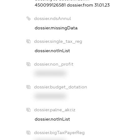
450099126581
dossier.from 31.01.23
dossier.ndsAnnul
dossier.missingData
dossier.single_tax_reg
dossier.notInList
dossier.non_profit
XXXXXXXXXX
dossier.budget_dotation
XXXXXXXXXX
dossier.palne_akciz
dossier.notInList
dossier.bigTaxPayerReg