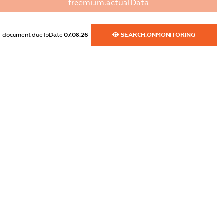
freemium.actualData
dossier.commercial_info.website
XXXXXXXXXX
document.dueToDate
07.08.26
SEARCH.ONMONITORING
dossier.commercial_info.activity
XXXXXXXXXX
freemium.exampleText_1
freemium.exampleText_2
freemium.anonymousPerSearch2
FREEMIUM.DETAILS
FREEMIUM.REGISTER