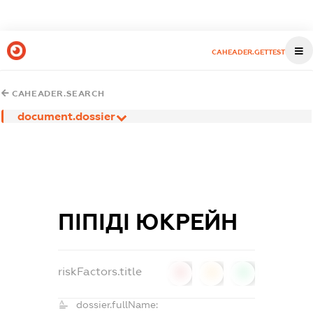
CAHEADER.GETTEST
CAHEADER.SEARCH
document.dossier
ПІПІДІ ЮКРЕЙН
riskFactors.title
0
0
0
dossier.fullName: