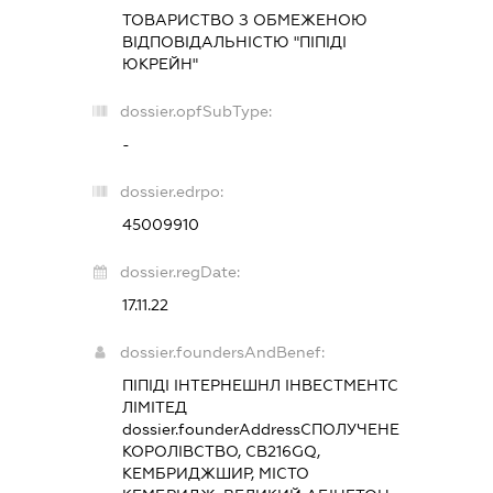
ТОВАРИСТВО З ОБМЕЖЕНОЮ
ВІДПОВІДАЛЬНІСТЮ "ПІПІДІ
ЮКРЕЙН"
dossier.opfSubType:
-
dossier.edrpo:
45009910
dossier.regDate:
17.11.22
dossier.foundersAndBenef:
ПІПІДІ ІНТЕРНЕШНЛ ІНВЕСТМЕНТС
ЛІМІТЕД
dossier.founderAddress
СПОЛУЧЕНЕ
КОРОЛІВСТВО, CB216GQ,
КЕМБРИДЖШИР, МІСТО