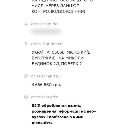
ЮРИДИЧНОЇ ОСОБИ (В ТОМУ
ЧИСЛІ ЧЕРЕЗ ЛАНЦЮГ
КОНТРОЛЮ/ВОЛОДІННЯ)
dossier.smida:
XXXXXXXXXX
dossier.address:
УКРАЇНА, 03038, МІСТО КИЇВ,
ВУЛ.ГРІНЧЕНКА МИКОЛИ,
БУДИНОК 2/1, ПОВЕРХ 2
dossier.capital:
3 656 860 грн.
dossier.kveds:
63.11
оброблення даних,
розміщення інформації на веб-
вузлах і пов'язана з ними
діяльність