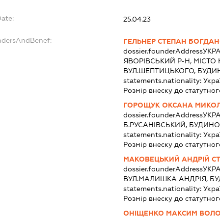
Date:
25.04.23
undersAndBenef:
ГЕЛЬНЕР СТЕПАН БОГДА
dossier.founderAddress
УКРА
ЯВОРІВСЬКИЙ Р-Н, МІСТО
ВУЛ.ШЕПТИЦЬКОГО, БУДИН
statements.nationality:
Укра
Розмір внеску до статутног
ГОРОЩУК ОКСАНА МИКО
dossier.founderAddress
УКРА
Б.РУСАНІВСЬКИЙ, БУДИНОК
statements.nationality:
Укра
Розмір внеску до статутног
МАКОВЕЦЬКИЙ АНДРІЙ С
dossier.founderAddress
УКРА
ВУЛ.МАЛИШКА АНДРІЯ, БУ
statements.nationality:
Укра
Розмір внеску до статутног
ОНІЩЕНКО МАКСИМ ВОЛ