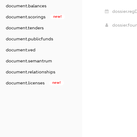
document.balances
dossier.reg
document.scorings
new!
dossier.fo
document.tenders
document.publicfunds
document.ved
document.semantrum
document.relationships
document.licenses
new!