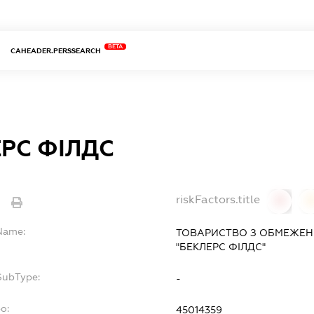
BETA
CAHEADER.PERSSEARCH
РС ФІЛДС
riskFactors.title
e
0
lName:
ТОВАРИСТВО З ОБМЕЖЕН
"БЕКЛЕРС ФІЛДС"
SubType:
-
po:
45014359