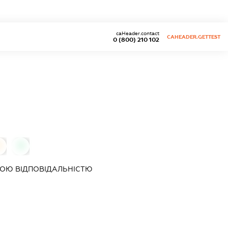
caHeader.contact
CAHEADER.GETTEST
0 (800) 210 102
0
0
ОЮ ВІДПОВІДАЛЬНІСТЮ