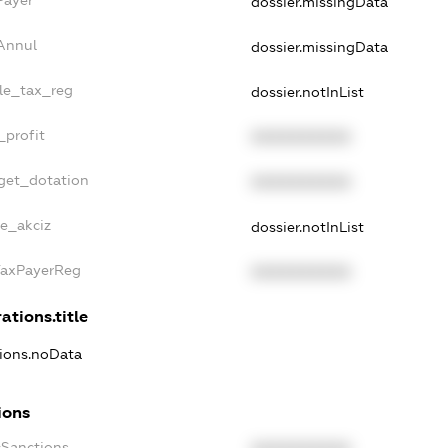
dossier.missingData
sAnnul
dossier.missingData
gle_tax_reg
dossier.notInList
_profit
XXXXXXXXXX
dget_dotation
XXXXXXXXXX
ne_akciz
dossier.notInList
gTaxPayerReg
XXXXXXXXXX
ations.title
tions.noData
ions
cSanctions