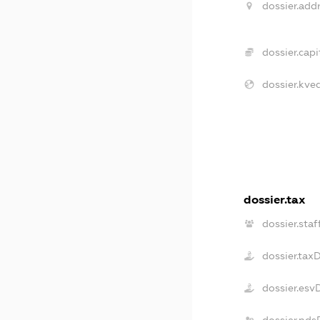
dossier.addr
dossier.capi
dossier.kve
dossier.tax
dossier.staf
dossier.tax
dossier.esv
dossier.nds