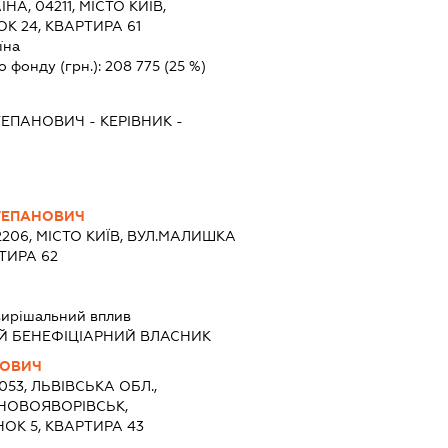
ЇНА, 04211, МІСТО КИЇВ,
К 24, КВАРТИРА 61
їна
о фонду (грн.):
208 775
(25 %)
ТЕПАНОВИЧ
-
КЕРІВНИК
-
ТЕПАНОВИЧ
2206, МІСТО КИЇВ, ВУЛ.МАЛИШКА
РТИРА 62
вирішальний вплив
Й БЕНЕФІЦІАРНИЙ ВЛАСНИК
НОВИЧ
1053, ЛЬВІВСЬКА ОБЛ.,
 НОВОЯВОРІВСЬК,
ОК 5, КВАРТИРА 43