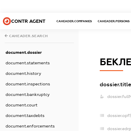
CONTR AGENT
CAHEADER.COMPANIES
CAHEADER.PERSONS
CAHEADER.SEARCH
document.dossier
БЕКЛЕ
document.statements
document.history
dossier.titl
document.inspections
document.bankruptcy
dossier.ful
document.court
dossier.opf
document.taxdebts
document.enforcements
dossier.edr