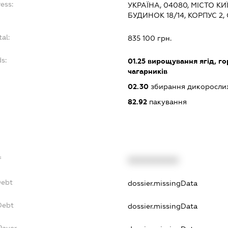
ess:
УКРАЇНА, 04080, МІСТО КИ
БУДИНОК 18/14, КОРПУС 2,
tal:
835 100 грн.
ds:
01.25
вирощування ягід, гор
чагарників
02.30
збирання дикорослих
82.92
пакування
f
XXXXXXXXXX
Debt
dossier.missingData
Debt
dossier.missingData
Payer