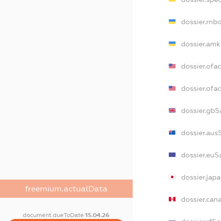
dossier.rnb
dossier.amk
dossier.ofa
dossier.of
dossier.gbS
dossier.aus
dossier.euS
dossier.jap
freemium.actualData
dossier.can
document.dueToDate
15.04.26