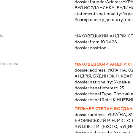
dossier.founderAddress
УКРА
ВУЛ.ЙОРДАНСЬКА, БУДИНО
statements.nationality:
Укра
Розмір внеску до статутног
ds:
МАКОВЕЦЬКИЙ АНДРІЙ С
dossier.from 10.04.26
dossier.position -
ficiaries:
МАКОВЕЦЬКИЙ АНДРІЙ С
dossier.address:
УКРАЇНА, 0
АНДРІЯ, БУДИНОК 11, КВА
dossier.nationality:
Україна
dossier.benefInterest:
25
dossier.benefType:
Прямий 
dossier.benefRole:
КІНЦЕВИ
ГЕЛЬНЕР СТЕПАН БОГДА
dossier.address:
УКРАЇНА, 8
ЯВОРІВСЬКИЙ Р-Н, МІСТО
ВУЛ.ШЕПТИЦЬКОГО, БУДИН
dossier.nationality:
Україна